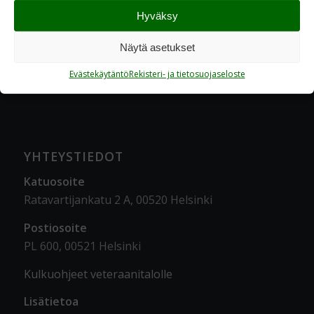
Hyväksy
Näytä asetukset
Evästekäytäntö
Rekisteri- ja tietosuojaseloste
YHTEYSTIEDOT
Katuosoite
Ratavartijankatu 2 A, 00520 Helsinki
Postiosoite
PL 600, 00521 Helsinki
Kulkuohjeet veteraanitalolle
Lisätietoa