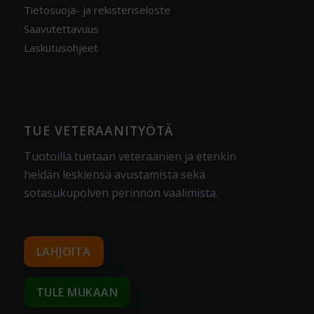
Tietosuoja- ja rekisteriseloste
Saavutettavuus
Laskutusohjeet
TUE VETERAANITYÖTÄ
Tuotoilla tuetaan veteraanien ja etenkin
heidän leskiensä avustamista sekä
sotasukupolven perinnön vaalimista
.
LAHJOITA
TULE MUKAAN