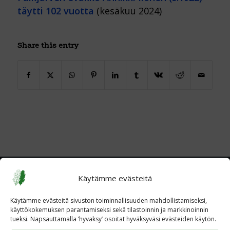
täytti 102 vuotta
(kesäkuu 2024)
Share this entry
Käytämme evästeitä
Käytämme evästeitä sivuston toiminnallisuuden mahdollistamiseksi,
käyttökokemuksen parantamiseksi sekä tilastoinnin ja markkinoinnin
tueksi. Napsauttamalla ’hyvaksy’ osoitat hyväksyväsi evästeiden käytön.