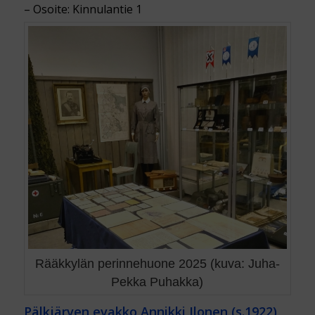
– Osoite: Kinnulantie 1
Rääkkylän perinnehuone 2025 (kuva: Juha-
Pekka Puhakka)
Pälkjärven evakko Annikki Ilonen (s.1922)