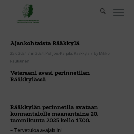
Ajankohtaista Rääkkylä
/
/
25.6.2024
in
2024
,
Pohjois-Karjala
,
Rääkkylä
by
Mikko
Rautiainen
Veteraani avasi perinnetilan
Rääkkylässä
Rääkkylän perinnetila avataan
kunnantalolle maanantaina 20.
tammikuuta 2025 kello 17.00.
– Tervetuloa avajaisiin!