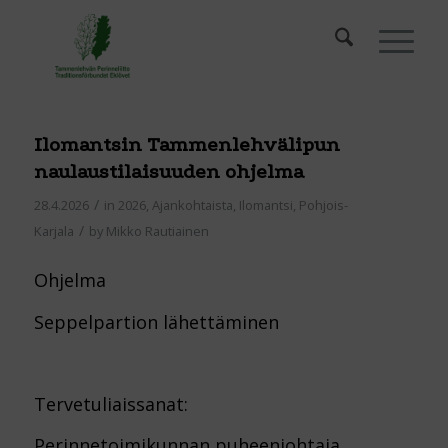
Ilomantsin Tammenlehvälipun
naulaustilaisuuden ohjelma
/
28.4.2026
in
2026
,
Ajankohtaista
,
Ilomantsi
,
Pohjois-
/
Karjala
by
Mikko Rautiainen
Ohjelma
Seppelpartion lähettäminen
Tervetuliaissanat:
Perinnetoimikunnan puheenjohtaja