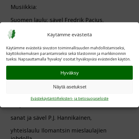
Musiikkia:
Suomen laulu; sävel Fredrik Pacius,
sanat Emil von Qvanten, suomennus Taavi
Käytämme evästeitä
Hahl
Käytämme evästeitä sivuston toiminnallisuuden mahdollistamiseksi,
käyttökokemuksen parantamiseksi sekä tilastoinnin ja markkinoinnin
tueksi. Napsauttamalla ’hyvaksy’ osoitat hyväksyväsi evästeiden käytön.
Kiitossanat
Hyväksy
kunnanjohtaja Marjut Ahokas
Näytä asetukset
Evästekäytäntö
Rekisteri- ja tietosuojaseloste
Karjalaisten laulu
sanat ja sävel P.J. Hannikainen,
yhteislaulu Ilomantsin mieslaulajien
johdolla