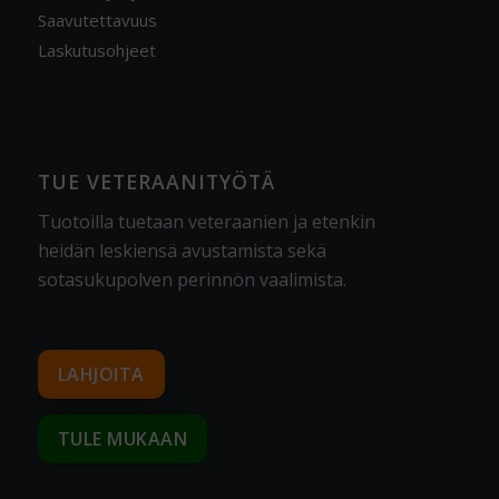
Saavutettavuus
Laskutusohjeet
TUE VETERAANITYÖTÄ
Tuotoilla tuetaan veteraanien ja etenkin
heidän leskiensä avustamista sekä
sotasukupolven perinnön vaalimista
.
LAHJOITA
TULE MUKAAN