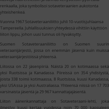
renkaalla, joka symbolisoi sotaveteraanien aukotonta
yhteishenkeä.
Vuonna 1967 Sotaveteraaniliitto juhli 10-vuotisjuhlaansa
Tampereella. Juhlallisuuksien yhteydessä vihittiin käyttöön
liiton lippu, johon uusi tunnus oli hyväksytty.
Suomen Sotaveteraaniliitto on Suomen suurin
veteraanijärjestö, jossa on enemmän jäseniä kuin muissa
veteraanijärjestöissä yhteensä.
Liitossa on 22 jäsenpiiriä. Näistä 20 on kotimaassa sekä
yksi Ruotsissa ja Kanadassa. Piireissä on 354 yhdistystä,
joista 338 toimii kotimaassa, 8 Ruotsissa, kuusi Kanadassa,
yksi USA:ssa ja yksi Australiassa. Yhteensä niissä on 17 703
varsinaista jäsentä ja 29 967 kannattajajäsentä.
Liiton äänenkannattaja on Sotaveteraani-lehti, joka
ilmestyy kuusi kertaa vuodessa noin 70 000 kappaleen