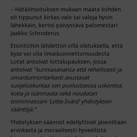
– Hätäilmoituksen mukaan maata kohden
oli tippunut kirkas valo tai valoja hyvin
lähekkäin, kertoi päivystävä palomestari
Jaakko Schroderus.
Etsintöihin lähdettiin sillä oletuksella, että
kyse voi olla ilmailuonnettomuudesta
Lotat antoivat lottalupauksen, jossa
antoivat ”
kunniasanansa että rehellisesti ja
omantunnontarkasti avustavat
suojeluskuntaa sen puolustaessa uskontoa,
kotia ja isänmaata sekä noudatan
toiminnassani ’Lotta-Svärd’ yhdistyksen
sääntöjä.”
Yhdistyksen säännöt edellyttivät jäseniltään
arvokasta ja moraalisesti hyveellistä