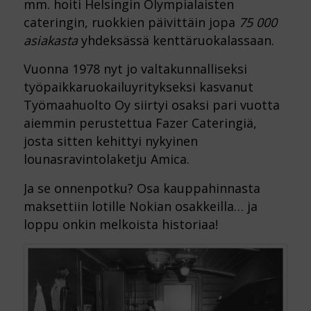
mm. hoiti Helsingin Olympialaisten
cateringin, ruokkien päivittäin jopa
75 000
asiakasta
yhdeksässä kenttäruokalassaan.
Vuonna 1978 nyt jo valtakunnalliseksi
työpaikkaruokailuyritykseksi kasvanut
Työmaahuolto Oy siirtyi osaksi pari vuotta
aiemmin perustettua Fazer Cateringiä,
josta sitten kehittyi nykyinen
lounasravintola­ketju Amica.
Ja se onnenpotku? Osa kauppahinnasta
maksettiin lotille Nokian osakkeilla… ja
loppu onkin melkoista historiaa!