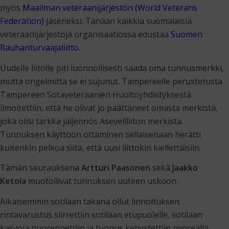
myös
Maailman veteraanijärjestön (World Veterans
Federation)
jäseneksi. Tänään kaikkia suomalaisia
veteraanijärjestöjä organisaatiossa edustaa
Suomen
Rauhanturvaajaliitto
.
Uudelle liitolle piti luonnollisesti saada oma tunnusmerkki,
mutta ongelmitta se ei sujunut. Tampereelle perustetusta
Tampereen Sotaveteraanien Huoltoyhdistyksestä
ilmoitettiin, että he olivat jo päättäneet omasta merkistä,
joka olisi tarkka jäljennös Aseveliliiton merkistä.
Tunnuksen käyttöön ottaminen sellaisenaan herätti
kuitenkin pelkoa siitä, että uusi liittokin kiellettäisiin.
Tämän seurauksena
Artturi Paasonen
sekä
Jaakko
Ketola
muotoilivat tunnuksen uuteen uskoon.
Aikaisemmin sotilaan takana ollut linnoituksen
rintavarustus siirrettiin sotilaan etupuolelle, sotilaan
kasvoja nuorennettiin ja tunnus kehystettiin pyöreällä