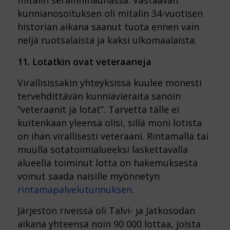
mitalin serafiininauhassa. Vastaavan
kunnianosoituksen oli mitalin 34-vuotisen
historian aikana saanut tuota ennen vain
neljä ruotsalaista ja kaksi ulkomaalaista.
11. Lotatkin ovat veteraaneja
Virallisissakin yhteyksissä kuulee monesti
tervehdittävän kunniavieraita sanoin
”veteraanit ja lotat”. Tarvetta tälle ei
kuitenkaan yleensä olisi, sillä moni lotista
on ihan virallisesti veteraani. Rintamalla tai
muulla sotatoimialueeksi laskettavalla
alueella toiminut lotta on hakemuksesta
voinut saada naisille myönnetyn
rintamapalvelutunnuksen
.
Järjestön riveissä oli Talvi- ja Jatkosodan
aikana yhteensä noin 90 000 lottaa, joista