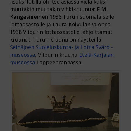
lisäksi lotilla oli itse asiassa vielä kaksi
muutakin muutakin vihkikruunua:
F M
Kangasniemen
1936 Turun suomalaiselle
lottaosastolle ja
Laura Koivulan
vuonna
1938 Viipurin lottaosastolle lahjoittamat
kruunut. Turun kruunu on näytteillä
Seinäjoen Suojeluskunta- ja Lotta Svärd -
museossa
, Viipurin kruunu
Etelä-Karjalan
museossa
Lappeenrannassa.