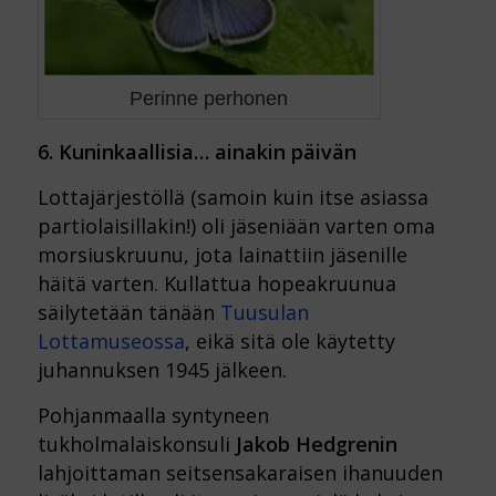
Perinne perhonen
6. Kuninkaallisia… ainakin päivän
Lottajärjestöllä (samoin kuin itse asiassa
partiolaisillakin!) oli jäseniään varten oma
morsiuskruunu, jota lainattiin jäsenille
häitä varten. Kullattua hopeakruunua
säilytetään tänään
Tuusulan
Lottamuseossa
, eikä sitä ole käytetty
juhannuksen 1945 jälkeen.
Pohjanmaalla syntyneen
tukholmalaiskonsuli
Jakob Hedgrenin
lahjoittaman seitsensakaraisen ihanuuden