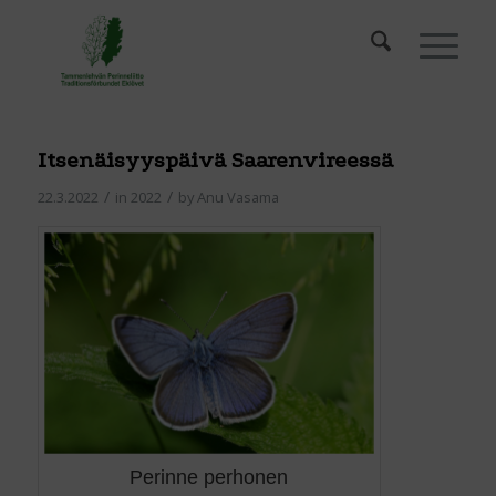
Itsenäisyyspäivä Saarenvireessä
/
/
22.3.2022
in
2022
by
Anu Vasama
Perinne perhonen