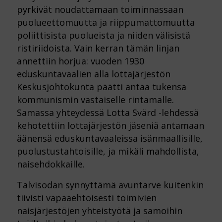
pyrkivät noudattamaan toiminnassaan
puolueettomuutta ja riippumattomuutta
poliittisista puolueista ja niiden välisistä
ristiriidoista. Vain kerran tämän linjan
annettiin horjua: vuoden 1930
eduskuntavaalien alla lottajärjestön
Keskusjohtokunta päätti antaa tukensa
kommunismin vastaiselle rintamalle.
Samassa yhteydessä Lotta Svärd -lehdessä
kehotettiin lottajärjestön jäseniä antamaan
äänensä eduskuntavaaleissa isänmaallisille,
puolustustahtoisille, ja mikäli mahdollista,
naisehdokkaille.
Talvisodan synnyttämä avuntarve kuitenkin
tiivisti vapaaehtoisesti toimivien
naisjärjestöjen yhteistyötä ja samoihin