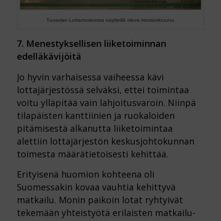
Tuusulan Lottamuseossa näytteillä oleva morsiuskruunu
7. Menestyksellisen liiketoiminnan
edelläkävijöitä
Jo hyvin varhaisessa vaiheessa kävi
lottajärjestössä selväksi, ettei toimintaa
voitu ylläpitää vain lahjoitusvaroin. Niinpä
tilapäisten kanttiinien ja ruokaloiden
pitämisestä alkanutta liiketoimintaa
alettiin lottajärjestön keskusjohtokunnan
toimesta määrätietoisesti kehittää.
Erityisenä huomion kohteena oli
Suomessakin kovaa vauhtia kehittyvä
matkailu. Monin paikoin lotat ryhtyivät
tekemään yhteistyötä erilaisten matkailu-