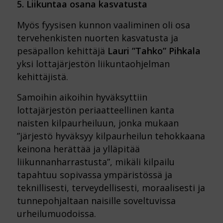
5. Liikuntaa osana kasvatusta
Myös fyysisen kunnon vaaliminen oli osa
tervehenkisten nuorten kasvatusta ja
pesäpallon kehittäjä
Lauri ”Tahko” Pihkala
yksi lottajärjestön liikuntaohjelman
kehittäjistä.
Samoihin aikoihin hyväksyttiin
lottajärjestön periaatteellinen kanta
naisten kilpaurheiluun, jonka mukaan
”järjestö hyväksyy kilpaurheilun tehokkaana
keinona herättää ja ylläpitää
liikunnanharrastusta”, mikäli kilpailu
tapahtuu sopivassa ympäristössä ja
teknillisesti, terveydellisesti, moraalisesti ja
tunnepohjaltaan naisille soveltuvissa
urheilumuodoissa.