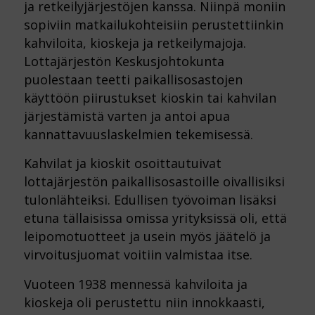
ja retkeilyjärjestöjen kanssa. Niinpä moniin
sopiviin matkailukohteisiin perustettiinkin
kahviloita, kioskeja ja retkeilymajoja.
Lottajärjestön Keskusjohtokunta
puolestaan teetti paikallisosastojen
käyttöön piirustukset kioskin tai kahvilan
järjestämistä varten ja antoi apua
kannattavuuslaskelmien tekemisessä.
Kahvilat ja kioskit osoittautuivat
lottajärjestön paikallisosastoille oivallisiksi
tulonlähteiksi. Edullisen työvoiman lisäksi
etuna tällaisissa omissa yrityksissä oli, että
leipomotuotteet ja usein myös jäätelö ja
virvoitusjuomat voitiin valmistaa itse.
Vuoteen 1938 mennessä kahviloita ja
kioskeja oli perustettu niin innokkaasti,