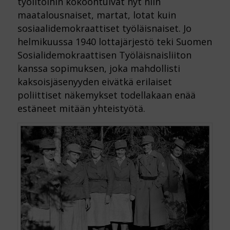
työiltoihin kokoontuivat nyt niin
maatalousnaiset, martat, lotat kuin
sosiaalidemokraattiset työläisnaiset. Jo
helmikuussa 1940 lottajärjestö teki Suomen
Sosialidemokraattisen Työläisnaisliiton
kanssa sopimuksen, joka mahdollisti
kaksoisjäsenyyden eivätkä erilaiset
poliittiset näkemykset todellakaan enää
estäneet mitään yhteistyötä.