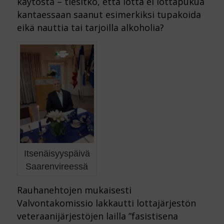
käytöstä – tiesitkö, että lotta ei lottapukua
kantaessaan saanut esimerkiksi tupakoida
eikä nauttia tai tarjoilla alkoholia?
Itsenäisyyspäivä
Saarenvireessä
Rauhanehtojen mukaisesti
Valvontakomissio lakkautti lottajärjestön
veteraanijärjestöjen lailla ”fasistisena