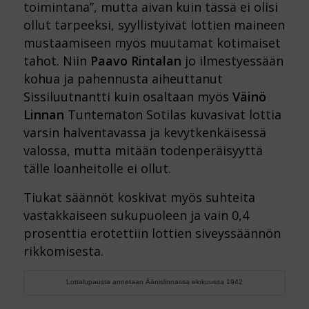
toimintana”, mutta aivan kuin tässä ei olisi
ollut tarpeeksi, syyllistyivät lottien maineen
mustaamiseen myös muutamat kotimaiset
tahot. Niin
Paavo Rintalan
jo ilmestyessään
kohua ja pahennusta aiheuttanut
Sissiluutnantti kuin osaltaan myös
Väinö
Linnan
Tuntematon Sotilas kuvasivat lottia
varsin halventavassa ja kevytkenkäisessä
valossa, mutta mitään todenperäisyyttä
tälle loanheitolle ei ollut.
Tiukat säännöt koskivat myös suhteita
vastakkaiseen sukupuoleen ja vain 0,4
prosenttia erotettiin lottien siveyssäännön
rikkomisesta.
Lottalupausta annetaan Äänislinnassa elokuussa 1942