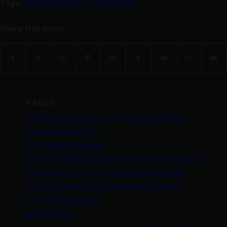
Tags:
Itsenäisyyspäivä
,
sotainvalidi
Share this entry
PAGES
”Viimeiseen iltahuutoon” -Tietoa Juhani Sainion
veteraanielokuvista
10. Pioneerikomppania
105 kynttilälyhtyä talvisodan, veteraanien ja uhrien
muistolle 10.3. klo 19 Tuusulan kirkkorannassa
5. Divisioonan esikunta ja esikuntakomppania
9. pioneerikomppania
Ajankohtaista