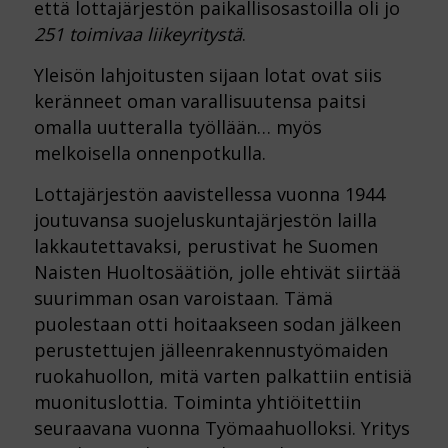
että lottajärjestön paikallisosastoilla oli jo
251 toimivaa liikeyritystä
.
Yleisön lahjoitusten sijaan lotat ovat siis
keränneet oman varallisuutensa paitsi
omalla uutteralla työllään… myös
melkoisella onnenpotkulla.
Lottajärjestön aavistellessa vuonna 1944
joutuvansa suojeluskuntajärjestön lailla
lakkautettavaksi, perustivat he Suomen
Naisten Huoltosäätiön, jolle ehtivät siirtää
suurimman osan varoistaan. Tämä
puolestaan otti hoitaakseen sodan jälkeen
perustettujen jälleenrakennus­työmaiden
ruokahuollon, mitä varten palkattiin entisiä
muonituslottia. Toiminta yhtiöitettiin
seuraavana vuonna Työmaahuolloksi. Yritys