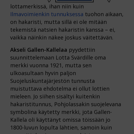
lottamerkissä, ihan niin kuin
Ilmavoimienkin tunnuksessa
tuohon aikaan,
on hakaristi, mutta sillä ei ole mitään
tekemistä natsien hakaristin kanssa – ei,
vaikka näinkin näkee joskus väitettävän.
Akseli Gallen-Kallelaa
pyydettiin
suunnittelemaan Lotta Svärdille oma
merkki vuonna 1921, mutta sen
ulkoasultaan hyvin paljon
Suojeluskuntajärjestön tunnusta
muistuttava ehdotelma ei ollut lottien
mieleen. Jo siihen sisältyi kuitenkin
hakaristitunnus, Pohjolassakin suojelevana
symbolina käytetty merkki, jota Gallen-
Kallela oli käyttänyt omissa töissään jo
1800-luvun lopulta lähtien, samoin kuin