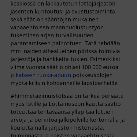
keskiössä on lakkautetun lottajärjestön
jäsenten kuntoutus- ja avustustoiminta
sekä säätiön sääntöjen mukainen
vapaaehtoisen maanpuolustustyön
tukeminen arjen turvallisuuden
parantamiseen painottuen. Tätä tehdään
mm. näiden aihealueiden piirissä toimivia
järjestöjä ja hankkeita tukien. Esimerkiksi
viime vuonna säätiö ohjasi 100 000 euroa
pikaiseen ruoka-apuun
poikkeusolojen
myötä kriisin kohdanneille lapsiperheille.
#himmetäeimuistotsaa on tärkeä periaate
myös lotille ja Lottamuseon kautta säätiö
toteuttaa tehtäväänsä ylläpitää lottien
arvoja ja perintöä jälkipolville kertomalla ja
kouluttamalla järjestön historiasta,
toiminnasta ja naisten vapaaehtoisesta