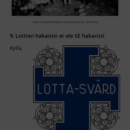
Lottia oli kaikenlaisista taustoista (kuva: SA-kuva)
9. Lottien hakaristi ei ole SE hakaristi
Kyllä,