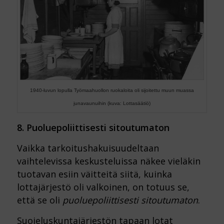
1940-luvun lopulla Työmaahuollon ruokaloita oli sijoitettu muun muassa
junavaunuihin (kuva: Lottasäätiö)
8. Puoluepoliittisesti sitoutumaton
Vaikka tarkoitushakuisuudeltaan
vaihtelevissa keskusteluissa näkee vieläkin
tuotavan esiin väitteitä siitä, kuinka
lottajärjestö oli valkoinen, on totuus se,
että se oli
puoluepoliittisesti sitoutumaton
.
Suojeluskuntajärjestön tapaan lotat