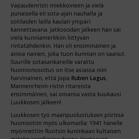
Vapaudenristi miekkoineen ja vielä
punaisella eli sota-ajan nauhalla ja
sotilaiden lailla kaulan ympäri
kannettavana. Jatkosodan jälkeen hän sai
vielä kunniamerkkiin liittyvän
rintatähdenkin. Hän oli ensimmäinen ja
ainoa nainen, joka tuon kunnian on saanut.
Suurille sotasankareille varattu
huomionosoitus on itse asiassa niin
harvinainen, että jopa
Ruben Lagus
,
Mannenrheim-ristin ritareista
ensimmäinen, sai omansa vasta kuukausi
Luukkosen jälkeen!
Luukkosen työ maanpuolustuksen piirissä
huomioitiin myös ulkomailla: 1941 hänelle
myönnettiin Ruotsin kuninkaan kultaisen