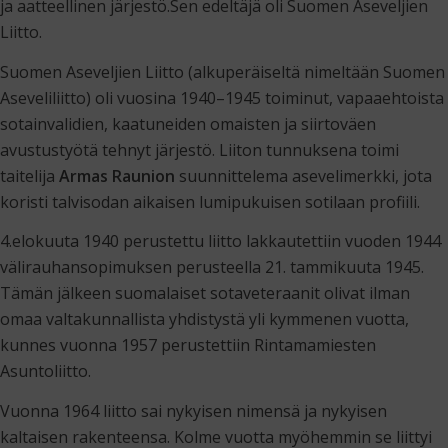
ja aatteellinen järjestö.Sen edeltäjä oli Suomen Aseveljien
Liitto.
Suomen Aseveljien Liitto (alkuperäiseltä nimeltään Suomen
Aseveliliitto) oli vuosina 1940–1945 toiminut, vapaaehtoista
sotainvalidien, kaatuneiden omaisten ja siirtoväen
avustustyötä tehnyt järjestö. Liiton tunnuksena toimi
taitelija
Armas Raunion
suunnittelema asevelimerkki, jota
koristi talvisodan aikaisen lumipukuisen sotilaan profiili.
4.elokuuta 1940 perustettu liitto lakkautettiin vuoden 1944
välirauhansopimuksen perusteella 21. tammikuuta 1945.
Tämän jälkeen suomalaiset sotaveteraanit olivat ilman
omaa valtakunnallista yhdistystä yli kymmenen vuotta,
kunnes vuonna 1957 perustettiin Rintamamiesten
Asuntoliitto.
Vuonna 1964 liitto sai nykyisen nimensä ja nykyisen
kaltaisen rakenteensa. Kolme vuotta myöhemmin se liittyi