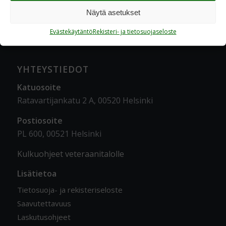
Näytä asetukset
Evästekäytäntö
Rekisteri- ja tietosuojaseloste
YHTEYSTIEDOT
Katuosoite
Ratavartijankatu 2 A, 00520 Helsinki
Postiosoite
PL 600, 00521 Helsinki
Kulkuohjeet veteraanitalolle
Lisätietoa
Tietosuoja- ja rekisteriseloste
Saavutettavuus
Laskutusohjeet