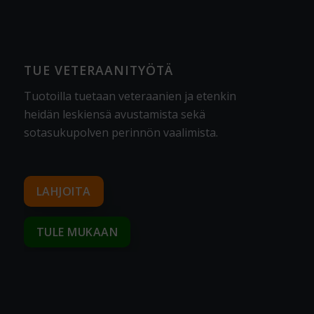
TUE VETERAANITYÖTÄ
Tuotoilla tuetaan veteraanien ja etenkin
heidän leskiensä avustamista sekä
sotasukupolven perinnön vaalimista
.
LAHJOITA
TULE MUKAAN