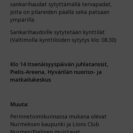
sankarihaudat sytyttämällä tervapadat,
joita on pilareiden päällä sekä patsaan
ympärillä.
Sankarihaudoille sytytetään kynttilät
(Valtimolla kynttilöiden sytytys klo: 08.30)
Klo 14 Itsenäisyyspäivän juhlatanssit,
Pielis-Areena, Hyvärilän nuoriso- ja
matkailukeskus
Muuta:
Perinnetoimikunnassa mukana olevat
Nurmeksen kaupunki ja Lions Club
Nurmes/Pielinen muistavat