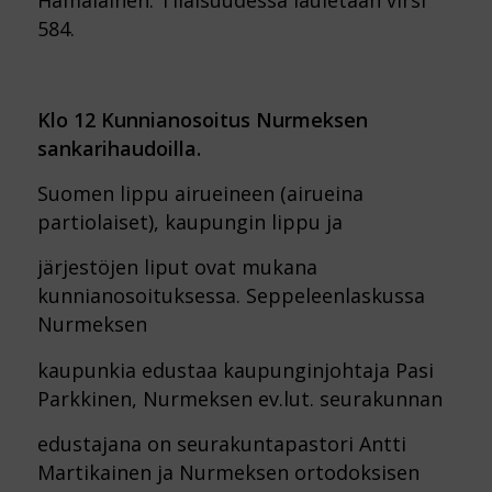
Hämäläinen. Tilaisuudessa lauletaan virsi
584.
Klo 12 Kunnianosoitus Nurmeksen
sankarihaudoilla.
Suomen lippu airueineen (airueina
partiolaiset), kaupungin lippu ja
järjestöjen liput ovat mukana
kunnianosoituksessa. Seppeleenlaskussa
Nurmeksen
kaupunkia edustaa kaupunginjohtaja Pasi
Parkkinen, Nurmeksen ev.lut. seurakunnan
edustajana on seurakuntapastori Antti
Martikainen ja Nurmeksen ortodoksisen