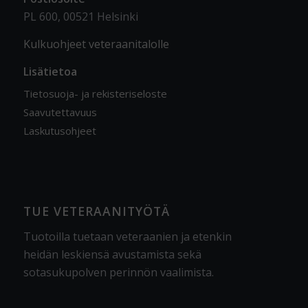
PL 600, 00521 Helsinki
Kulkuohjeet veteraanitalolle
Lisätietoa
Tietosuoja- ja rekisteriseloste
Saavutettavuus
Laskutusohjeet
TUE VETERAANITYÖTÄ
Tuotoilla tuetaan veteraanien ja etenkin
heidän leskiensä avustamista sekä
sotasukupolven perinnön vaalimista
.