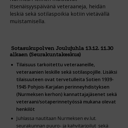
itsenäisyyspäivänä veteraaneja, heidän
leskiä sekä sotilaspoikia kotiin vietävällä
muistamisella.
Sotasukupolven Joulujuhla 13.12. 11.30
alkaen (Seurakuntakeskus)
Tilaisuus tarkoitettu veteraaneille,
veteraanien leskille sekä sotilaspojille. Lisäksi
tilaisuuteen ovat tervetulleita Sotien 1939-
1945 Pohjois-Karjalan perinneyhdistyksen
(Nurmeksen kerhon) kannattajajäsenet sekä
veteraani/sotaperinnetyössä mukana olevat
henkilöt
Juhlassa nautitaan Nurmeksen ev.lut.
seurakunnan puuro- ja kahvitarjoilut sekä