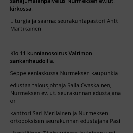
sanajumalanpalvelus Nurmeksen ev.lut.
kirkossa.
Liturgia ja saarna: seurakuntapastori Antti
Martikainen
Klo 11 kunnianosoitus Valtimon
sankarihaudoilla.
Seppeleenlaskussa Nurmeksen kaupunkia
edustaa talousjohtaja Salla Ovaskainen,
Nurmeksen ev.lut. seurakunnan edustajana
on
kanttori Sari Meriläinen ja Nurmeksen
ortodoksisen seurakunnan edustajana Pasi