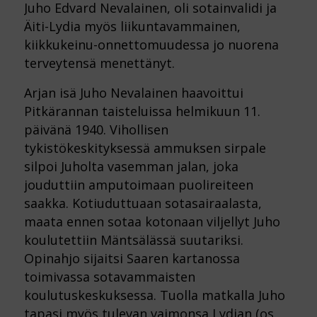
Juho Edvard Nevalainen, oli sotainvalidi ja
Äiti-Lydia myös liikuntavammainen,
kiikkukeinu-onnettomuudessa jo nuorena
terveytensä menettänyt.
Arjan isä Juho Nevalainen haavoittui
Pitkärannan taisteluissa helmikuun 11.
päivänä 1940. Vihollisen
tykistökeskityksessä ammuksen sirpale
silpoi Juholta vasemman jalan, joka
jouduttiin amputoimaan puolireiteen
saakka. Kotiuduttuaan sotasairaalasta,
maata ennen sotaa kotonaan viljellyt Juho
koulutettiin Mäntsälässä suutariksi.
Opinahjo sijaitsi Saaren kartanossa
toimivassa sotavammaisten
koulutuskeskuksessa. Tuolla matkalla Juho
tapasi myös tulevan vaimonsa Lydian (os.