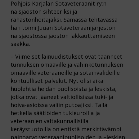
Pohjois-Karjalan Sotaveteraanit ry:n
naisjaoston sihteeriksi ja
rahastonhoitajaksi. Samassa tehtävässä
hän toimi Juuan Sotaveteraanijärjestön
naisjaostossa jaoston lakkauttamiseen
saakka.
– Viimeiset lainuudistukset ovat taanneet
tunnuksen omaaville ja vahinkotunnuksen
omaaville veteraaneille ja sotainvalideille
kohtuulliset palvelut. Nyt olisi aika
huolehtia heidän puolisoista ja leskistä,
jotka ovat jääneet valtiollisissa tuki- ja
hoiva-asioissa väliin putoajiksi. Tällä
hetkellä säätiöiden tukieuroilla ja
veteraanien valtakunnallisilla
keräystuotoilla on entistä merkittävämpi
painoarvo veteraanipuolisoiden ja –leskien