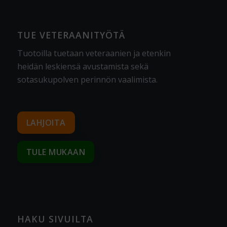
TUE VETERAANITYÖTÄ
Tuotoilla tuetaan veteraanien ja etenkin
heidän leskiensä avustamista sekä
sotasukupolven perinnön vaalimista
.
LAHJOITA
TULE MUKAAN
HAKU SIVUILTA