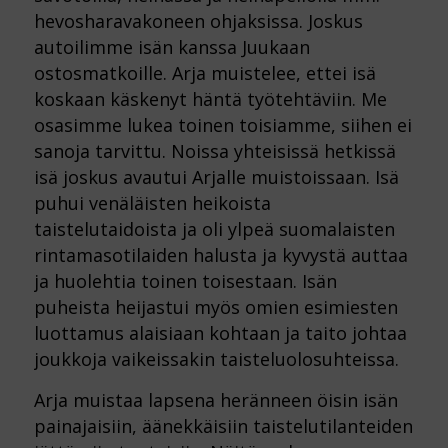
hevosharavakoneen ohjaksissa. Joskus
autoilimme isän kanssa Juukaan
ostosmatkoille. Arja muistelee, ettei isä
koskaan käskenyt häntä työtehtäviin. Me
osasimme lukea toinen toisiamme, siihen ei
sanoja tarvittu. Noissa yhteisissä hetkissä
isä joskus avautui Arjalle muistoissaan. Isä
puhui venäläisten heikoista
taistelutaidoista ja oli ylpeä suomalaisten
rintamasotilaiden halusta ja kyvystä auttaa
ja huolehtia toinen toisestaan. Isän
puheista heijastui myös omien esimiesten
luottamus alaisiaan kohtaan ja taito johtaa
joukkoja vaikeissakin taisteluolosuhteissa.
Arja muistaa lapsena heränneen öisin isän
painajaisiin, äänekkäisiin taistelutilanteiden