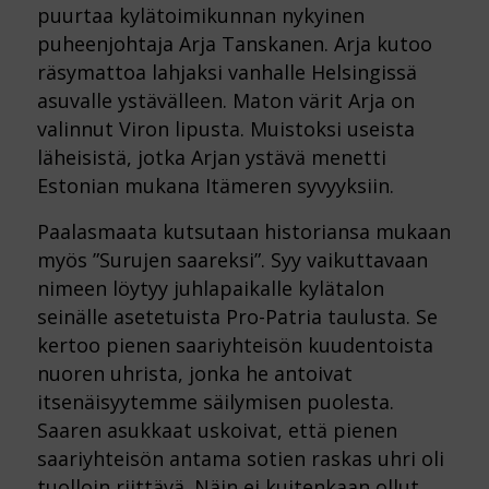
puurtaa kylätoimikunnan nykyinen
puheenjohtaja Arja Tanskanen. Arja kutoo
räsymattoa lahjaksi vanhalle Helsingissä
asuvalle ystävälleen. Maton värit Arja on
valinnut Viron lipusta. Muistoksi useista
läheisistä, jotka Arjan ystävä menetti
Estonian mukana Itämeren syvyyksiin.
Paalasmaata kutsutaan historiansa mukaan
myös ”Surujen saareksi”. Syy vaikuttavaan
nimeen löytyy juhlapaikalle kylätalon
seinälle asetetuista Pro-Patria taulusta. Se
kertoo pienen saariyhteisön kuudentoista
nuoren uhrista, jonka he antoivat
itsenäisyytemme säilymisen puolesta.
Saaren asukkaat uskoivat, että pienen
saariyhteisön antama sotien raskas uhri oli
tuolloin riittävä. Näin ei kuitenkaan ollut,