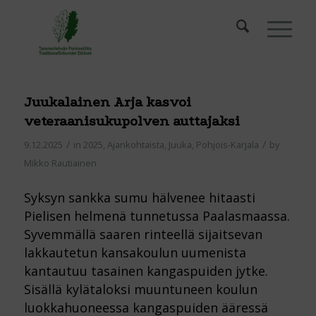
Juukalainen Arja kasvoi
veteraanisukupolven auttajaksi
/
/
9.12.2025
in
2025
,
Ajankohtaista
,
Juuka
,
Pohjois-Karjala
by
Mikko Rautiainen
Syksyn sankka sumu hälvenee hitaasti
Pielisen helmenä tunnetussa Paalasmaassa.
Syvemmällä saaren rinteellä sijaitsevan
lakkautetun kansakoulun uumenista
kantautuu tasainen kangaspuiden jytke.
Sisällä kylätaloksi muuntuneen koulun
luokkahuoneessa kangaspuiden ääressä