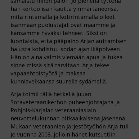
samaistuminen palon. Jo pienenä tyttönä
hän kertoo isän kautta ymmärtäneensä,
mitä rintamalla ja kotirintamalla olleet
isänmaan puolustajat ovat maamme ja
kansamme hyväksi tehneet. Siksi on
luontaista, että pääpaino Arjan auttamisen
halusta kohdistuu sodan ajan ikäpolveen.
Hän on aina valmis viemään apua ja tukea
sinne missä sitä tarvitaan. Arja tekee
vapaaehtoistyötä ja maksaa
kunniavelkaansa suurella sydämellä.
Arja toimii tällä hetkellä Juuan
Sotaveteraanikerhon puheenjohtajana ja
Pohjois-Karjalan veteraaniasiain
neuvottelukunnan pitkäaikaisena jäsenenä.
Mukaan veteraanien järjestötyöhön Arja tuli
jo vuonna 2008, jolloin hänet kutsuttiin