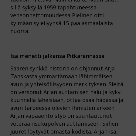
sillä syksyllä 1959 tapahtuneessa
veneonnettomuudessa Pielinen otti
kylmään syleilyynsä 15 paalasmaalaista
nuorta.
Isä menetti jalkansa Pitkärannassa
Saaren synkkä historia on ohjannut Arja
Tanskasta ymmärtämään lähimmäisen
avun ja yhteisöllisyyden merkityksen. Sieltä
on versonut Arjan auttamisen halu ja kyky
kuunnella läheisiään, ottaa osaa hädässä ja
avun tarpeessa olevien ihmisten arkeen.
Arjan vapaaehtoistyö on suuntautunut
veteraanisukupolven auttamiseen. Siihen
juuret löytyvät omasta kodista. Arjan isä,