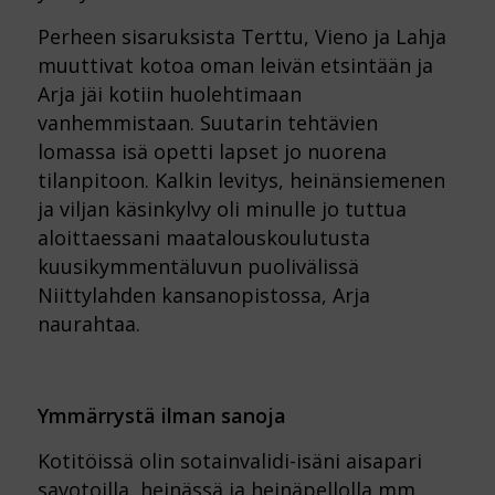
Perheen sisaruksista Terttu, Vieno ja Lahja
muuttivat kotoa oman leivän etsintään ja
Arja jäi kotiin huolehtimaan
vanhemmistaan. Suutarin tehtävien
lomassa isä opetti lapset jo nuorena
tilanpitoon. Kalkin levitys, heinänsiemenen
ja viljan käsinkylvy oli minulle jo tuttua
aloittaessani maatalouskoulutusta
kuusikymmentäluvun puolivälissä
Niittylahden kansanopistossa, Arja
naurahtaa.
Ymmärrystä ilman sanoja
Kotitöissä olin sotainvalidi-isäni aisapari
savotoilla, heinässä ja heinäpellolla mm.