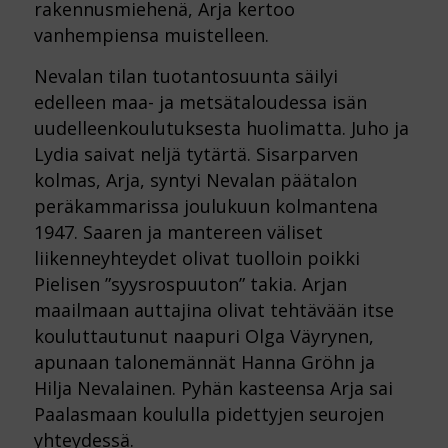
rakennusmiehenä, Arja kertoo
vanhempiensa muistelleen.
Nevalan tilan tuotantosuunta säilyi
edelleen maa- ja metsätaloudessa isän
uudelleenkoulutuksesta huolimatta. Juho ja
Lydia saivat neljä tytärtä. Sisarparven
kolmas, Arja, syntyi Nevalan päätalon
peräkammarissa joulukuun kolmantena
1947. Saaren ja mantereen väliset
liikenneyhteydet olivat tuolloin poikki
Pielisen ”syysrospuuton” takia. Arjan
maailmaan auttajina olivat tehtävään itse
kouluttautunut naapuri Olga Väyrynen,
apunaan talonemännät Hanna Gröhn ja
Hilja Nevalainen. Pyhän kasteensa Arja sai
Paalasmaan koululla pidettyjen seurojen
yhteydessä.