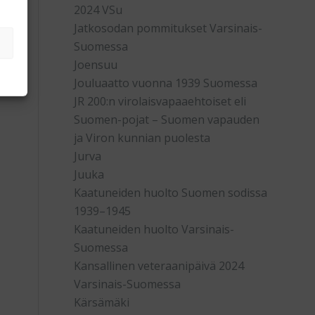
2024 VSu
Jatkosodan pommitukset Varsinais-
Suomessa
Joensuu
Jouluaatto vuonna 1939 Suomessa
JR 200:n virolaisvapaaehtoiset eli
Suomen-pojat – Suomen vapauden
ja Viron kunnian puolesta
Jurva
Juuka
Kaatuneiden huolto Suomen sodissa
1939–1945
Kaatuneiden huolto Varsinais-
Suomessa
Kansallinen veteraanipäivä 2024
Varsinais-Suomessa
Kärsämäki