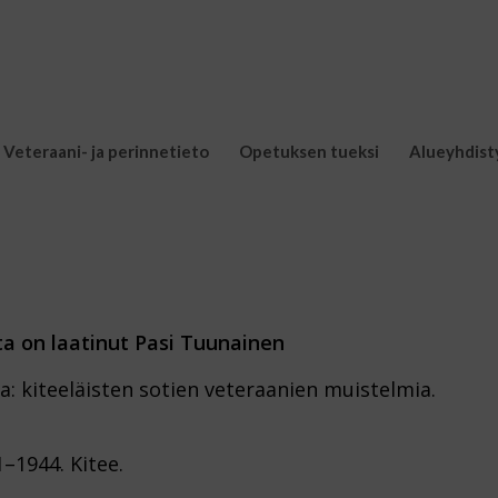
Veteraani- ja perinnetieto
Opetuksen tueksi
Alueyhdist
ta on laatinut Pasi Tuunainen
aa: kiteeläisten sotien veteraanien muistelmia.
–1944. Kitee.