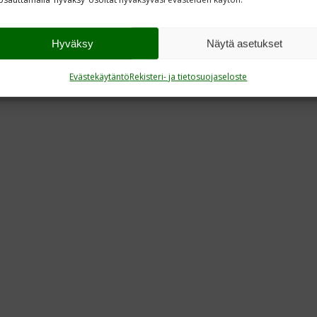
Hyväksy
Näytä asetukset
Evästekäytäntö
Rekisteri- ja tietosuojaseloste