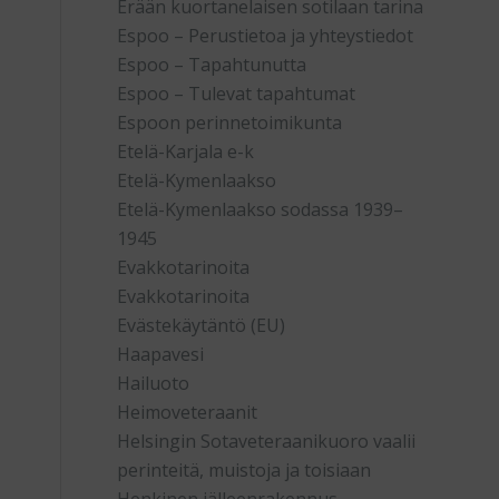
Erään kuortanelaisen sotilaan tarina
Espoo – Perustietoa ja yhteystiedot
Espoo – Tapahtunutta
Espoo – Tulevat tapahtumat
Espoon perinnetoimikunta
Etelä-Karjala e-k
Etelä-Kymenlaakso
Etelä-Kymenlaakso sodassa 1939–
1945
Evakkotarinoita
Evakkotarinoita
Evästekäytäntö (EU)
Haapavesi
Hailuoto
Heimoveteraanit
Helsingin Sotaveteraanikuoro vaalii
perinteitä, muistoja ja toisiaan