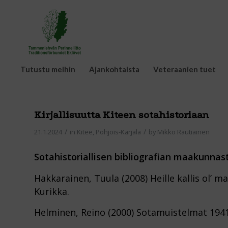
Tutustu meihin
Ajankohtaista
Veteraanien tuet
Kirjallisuutta Kiteen sotahistoriaan
/
/
21.1.2024
in
Kitee
,
Pohjois-Karjala
by
Mikko Rautiainen
Sotahistoriallisen bibliografian maakunnas
Hakkarainen, Tuula (2008) Heille kallis ol’ m
Kurikka.
Helminen, Reino (2000) Sotamuistelmat 1941