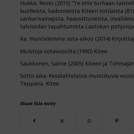
Hukka, Reino (2015) ”Te ette turhaan taistel
kuolleista, kadonneista Kiteen sotilaista (81)
sankarivainajista, haavoittuneista, invalideis
talvisodan tapahtumista Laatokan pohjoispuo
Ka, muistelemma sota-aikoo (2014) Kirjoittaj
Muistoja sotavuosilta (1990) Kitee.
Saukkonen, Salme (2005) Kiteen ja Tohmajä
Sottii aika: Kesälahtelaisia muistikuvia vuo
Teppana. Kitee.
Share this entry