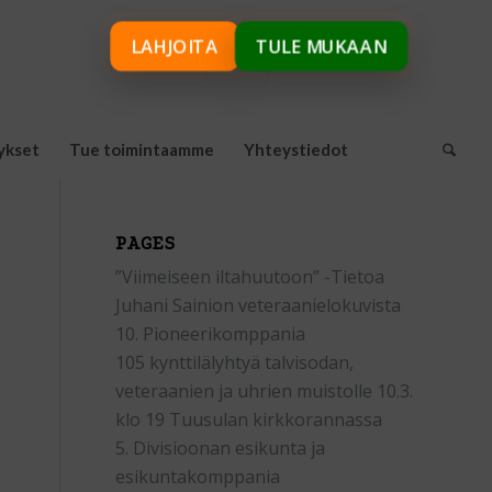
LAHJOITA
TULE MUKAAN
ykset
Tue toimintaamme
Yhteystiedot
PAGES
”Viimeiseen iltahuutoon” -Tietoa
Juhani Sainion veteraanielokuvista
10. Pioneerikomppania
105 kynttilälyhtyä talvisodan,
veteraanien ja uhrien muistolle 10.3.
klo 19 Tuusulan kirkkorannassa
5. Divisioonan esikunta ja
esikuntakomppania