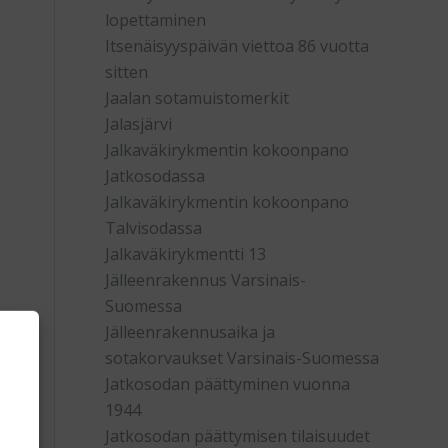
lopettaminen
Itsenäisyyspäivän viettoa 86 vuotta
sitten
Jaalan sotamuistomerkit
Jalasjärvi
Jalkaväkirykmentin kokoonpano
Jatkosodassa
Jalkaväkirykmentin kokoonpano
Talvisodassa
Jalkaväkirykmentti 13
Jälleenrakennus Varsinais-
Suomessa
Jälleenrakennusaika ja
sotakorvaukset Varsinais-Suomessa
Jatkosodan päättyminen vuonna
1944
Jatkosodan päättymisen tilaisuudet