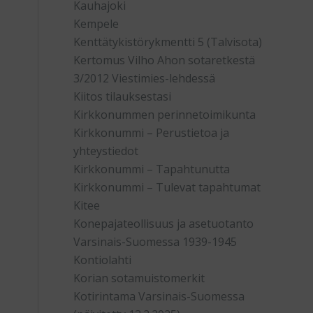
Kauhajoki
Kempele
Kenttätykistörykmentti 5 (Talvisota)
Kertomus Vilho Ahon sotaretkestä
3/2012 Viestimies-lehdessä
Kiitos tilauksestasi
Kirkkonummen perinnetoimikunta
Kirkkonummi – Perustietoa ja
yhteystiedot
Kirkkonummi – Tapahtunutta
Kirkkonummi – Tulevat tapahtumat
Kitee
Konepajateollisuus ja asetuotanto
Varsinais-Suomessa 1939-1945
Kontiolahti
Korian sotamuistomerkit
Kotirintama Varsinais-Suomessa