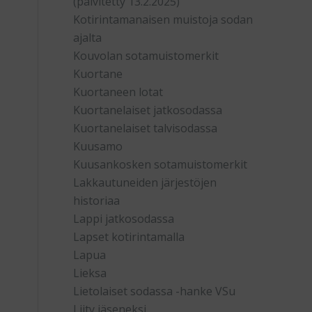
(päivitetty 13.2.2025)
Kotirintamanaisen muistoja sodan
ajalta
Kouvolan sotamuistomerkit
Kuortane
Kuortaneen lotat
Kuortanelaiset jatkosodassa
Kuortanelaiset talvisodassa
Kuusamo
Kuusankosken sotamuistomerkit
Lakkautuneiden järjestöjen
historiaa
Lappi jatkosodassa
Lapset kotirintamalla
Lapua
Lieksa
Lietolaiset sodassa -hanke VSu
Liity jäseneksi