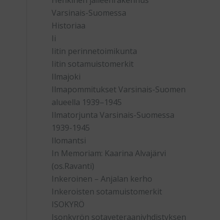
Henkinen jälleenrakennus
Varsinais-Suomessa
Historiaa
Ii
Iitin perinnetoimikunta
Iitin sotamuistomerkit
Ilmajoki
Ilmapommitukset Varsinais-Suomen
alueella 1939–1945
Ilmatorjunta Varsinais-Suomessa
1939-1945
Ilomantsi
In Memoriam: Kaarina Alvajärvi
(os.Ravanti)
Inkeroinen – Anjalan kerho
Inkeroisten sotamuistomerkit
ISOKYRÖ
Isonkyrön sotaveteraaniyhdistyksen