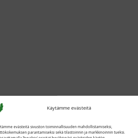
Käytämme evästeitä
tämme evästeitä sivuston toiminnallisuuden mahdollistamiseksi,
ttökokemuksen parantamiseksi sekä tilastoinnin ja markkinoinnin tueksi.
sauttamalla ’hyvaksy’ osoitat hyväksyväsi evästeiden käytön.