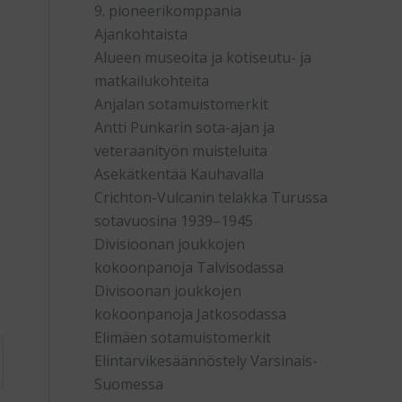
9. pioneerikomppania
Ajankohtaista
Alueen museoita ja kotiseutu- ja
matkailukohteita
Anjalan sotamuistomerkit
Antti Punkarin sota-ajan ja
veteraanityön muisteluita
Asekätkentää Kauhavalla
Crichton-Vulcanin telakka Turussa
sotavuosina 1939–1945
Divisioonan joukkojen
kokoonpanoja Talvisodassa
Divisoonan joukkojen
kokoonpanoja Jatkosodassa
Elimäen sotamuistomerkit
Elintarvikesäännöstely Varsinais-
Suomessa