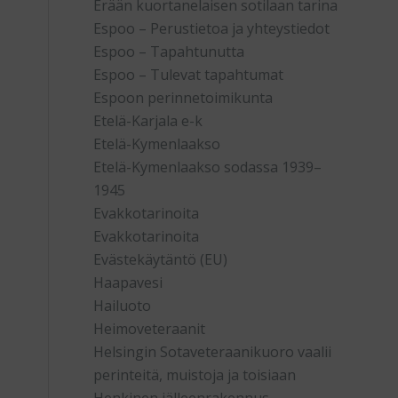
Erään kuortanelaisen sotilaan tarina
Espoo – Perustietoa ja yhteystiedot
Espoo – Tapahtunutta
Espoo – Tulevat tapahtumat
Espoon perinnetoimikunta
Etelä-Karjala e-k
Etelä-Kymenlaakso
Etelä-Kymenlaakso sodassa 1939–
1945
Evakkotarinoita
Evakkotarinoita
Evästekäytäntö (EU)
Haapavesi
Hailuoto
Heimoveteraanit
Helsingin Sotaveteraanikuoro vaalii
perinteitä, muistoja ja toisiaan