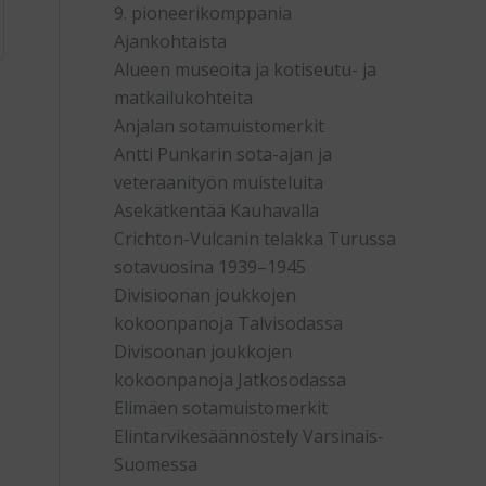
9. pioneerikomppania
Ajankohtaista
Alueen museoita ja kotiseutu- ja
matkailukohteita
Anjalan sotamuistomerkit
Antti Punkarin sota-ajan ja
veteraanityön muisteluita
Asekätkentää Kauhavalla
Crichton-Vulcanin telakka Turussa
sotavuosina 1939–1945
Divisioonan joukkojen
kokoonpanoja Talvisodassa
Divisoonan joukkojen
kokoonpanoja Jatkosodassa
Elimäen sotamuistomerkit
Elintarvikesäännöstely Varsinais-
Suomessa