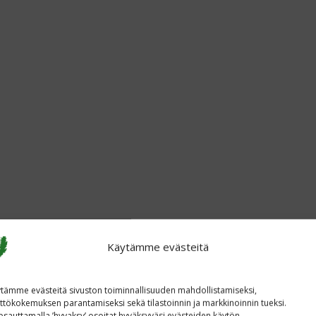
Käytämme evästeitä
tämme evästeitä sivuston toiminnallisuuden mahdollistamiseksi,
ttökokemuksen parantamiseksi sekä tilastoinnin ja markkinoinnin tueksi.
sauttamalla ’hyvaksy’ osoitat hyväksyväsi evästeiden käytön.