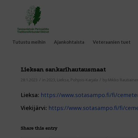
Tutustu meihin
Ajankohtaista
Veteraanien tuet
Lieksan sankarihautausmaat
/
/
28.1.2023
in
2023
,
Lieksa
,
Pohjois-Karjala
by
Mikko Rautiaine
Lieksa:
https://www.sotasampo.fi/fi/cemete
Viekijärvi:
https://www.sotasampo.fi/fi/cem
Share this entry