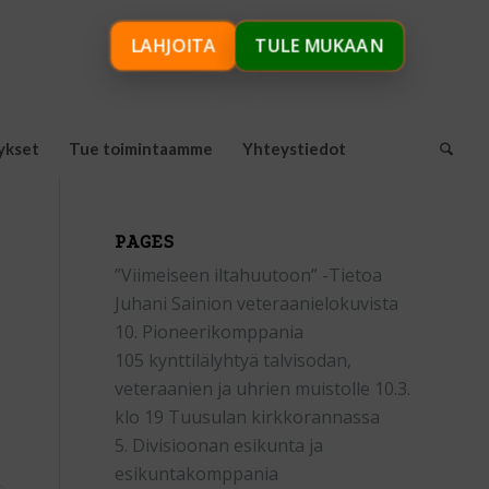
LAHJOITA
TULE MUKAAN
ykset
Tue toimintaamme
Yhteystiedot
PAGES
”Viimeiseen iltahuutoon” -Tietoa
Juhani Sainion veteraanielokuvista
10. Pioneerikomppania
105 kynttilälyhtyä talvisodan,
veteraanien ja uhrien muistolle 10.3.
klo 19 Tuusulan kirkkorannassa
5. Divisioonan esikunta ja
esikuntakomppania