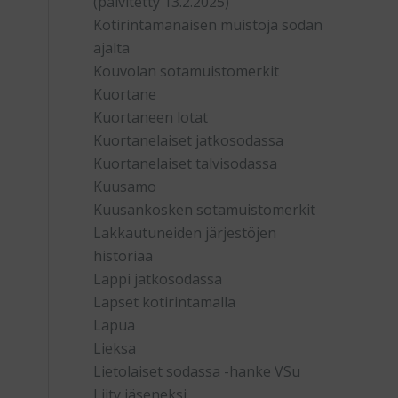
(päivitetty 13.2.2025)
Kotirintamanaisen muistoja sodan
ajalta
Kouvolan sotamuistomerkit
Kuortane
Kuortaneen lotat
Kuortanelaiset jatkosodassa
Kuortanelaiset talvisodassa
Kuusamo
Kuusankosken sotamuistomerkit
Lakkautuneiden järjestöjen
historiaa
Lappi jatkosodassa
Lapset kotirintamalla
Lapua
Lieksa
Lietolaiset sodassa -hanke VSu
Liity jäseneksi