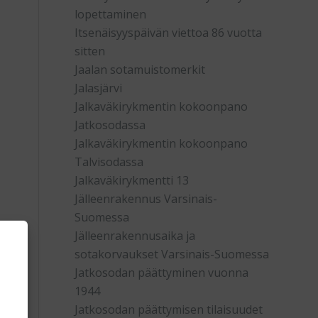
lopettaminen
Itsenäisyyspäivän viettoa 86 vuotta
sitten
Jaalan sotamuistomerkit
Jalasjärvi
Jalkaväkirykmentin kokoonpano
Jatkosodassa
Jalkaväkirykmentin kokoonpano
Talvisodassa
Jalkaväkirykmentti 13
Jälleenrakennus Varsinais-
Suomessa
Jälleenrakennusaika ja
sotakorvaukset Varsinais-Suomessa
Jatkosodan päättyminen vuonna
1944
Jatkosodan päättymisen tilaisuudet