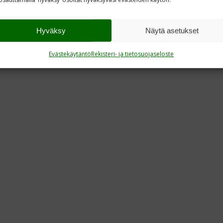
Hyväksy
Näytä asetukset
Evästekäytäntö
Rekisteri- ja tietosuojaseloste