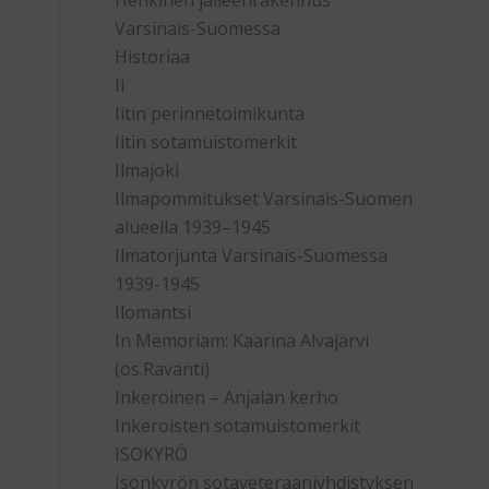
Henkinen jälleenrakennus
Varsinais-Suomessa
Historiaa
Ii
Iitin perinnetoimikunta
Iitin sotamuistomerkit
Ilmajoki
Ilmapommitukset Varsinais-Suomen
alueella 1939–1945
Ilmatorjunta Varsinais-Suomessa
1939-1945
Ilomantsi
In Memoriam: Kaarina Alvajärvi
(os.Ravanti)
Inkeroinen – Anjalan kerho
Inkeroisten sotamuistomerkit
ISOKYRÖ
Isonkyrön sotaveteraaniyhdistyksen