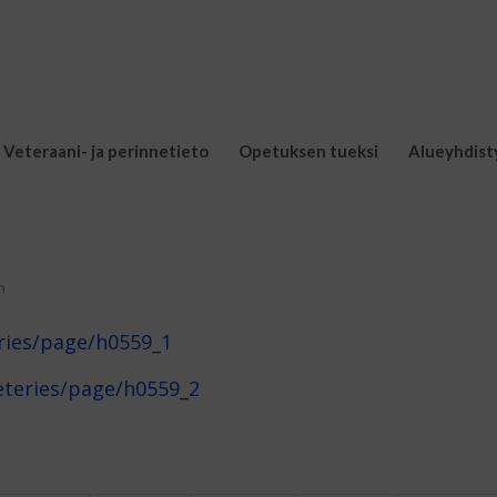
Veteraani- ja perinnetieto
Opetuksen tueksi
Alueyhdist
n
ries/page/h0559_1
eteries/page/h0559_2