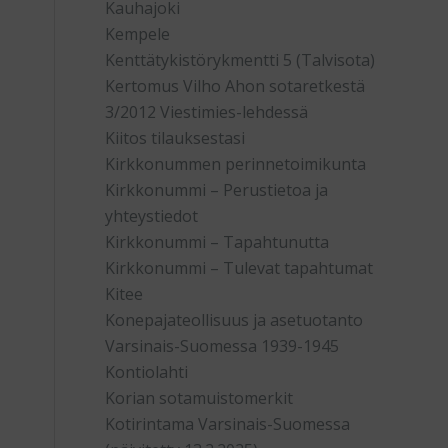
Kauhajoki
Kempele
Kenttätykistörykmentti 5 (Talvisota)
Kertomus Vilho Ahon sotaretkestä
3/2012 Viestimies-lehdessä
Kiitos tilauksestasi
Kirkkonummen perinnetoimikunta
Kirkkonummi – Perustietoa ja
yhteystiedot
Kirkkonummi – Tapahtunutta
Kirkkonummi – Tulevat tapahtumat
Kitee
Konepajateollisuus ja asetuotanto
Varsinais-Suomessa 1939-1945
Kontiolahti
Korian sotamuistomerkit
Kotirintama Varsinais-Suomessa