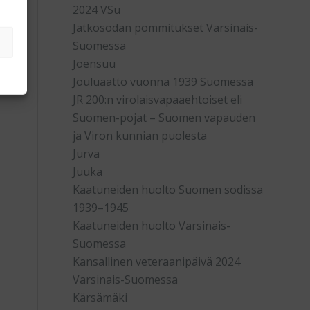
2024 VSu
Jatkosodan pommitukset Varsinais-
Suomessa
Joensuu
Jouluaatto vuonna 1939 Suomessa
JR 200:n virolaisvapaaehtoiset eli
Suomen-pojat – Suomen vapauden
ja Viron kunnian puolesta
Jurva
Juuka
Kaatuneiden huolto Suomen sodissa
1939–1945
Kaatuneiden huolto Varsinais-
Suomessa
Kansallinen veteraanipäivä 2024
Varsinais-Suomessa
Kärsämäki