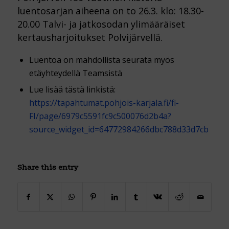
luentosarjan aiheena on to 26.3. klo: 18.30-
20.00 Talvi- ja jatkosodan ylimääräiset
kertausharjoitukset Polvijärvellä.
Luentoa on mahdollista seurata myös
etäyhteydellä Teamsistä
Lue lisää tästä linkistä:
https://tapahtumat.pohjois-karjala.fi/fi-
FI/page/6979c5591fc9c500076d2b4a?
source_widget_id=64772984266dbc788d33d7cb
Share this entry