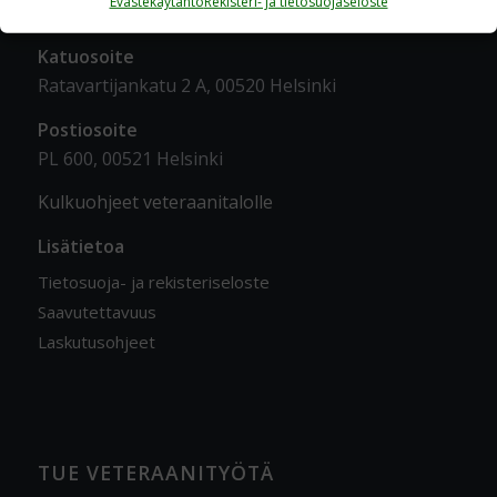
Evästekäytäntö
Rekisteri- ja tietosuojaseloste
YHTEYSTIEDOT
Katuosoite
Ratavartijankatu 2 A, 00520 Helsinki
Postiosoite
PL 600, 00521 Helsinki
Kulkuohjeet veteraanitalolle
Lisätietoa
Tietosuoja- ja rekisteriseloste
Saavutettavuus
Laskutusohjeet
TUE VETERAANITYÖTÄ