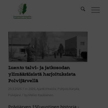
Luento talvi- ja jatkosodan
ylimääräisistä harjoituksista
Polvijärvellä
/
20.3.2026
in
2026
,
Ajankohtaista
,
Pohjois-Karjala
,
/
Polvijärvi
by
Mikko Rautiainen
Polvijärven 150-vuotinen historia -