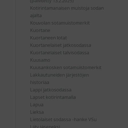
(päivitetty 13.2.2025)
Kotirintamanaisen muistoja sodan
ajalta
Kouvolan sotamuistomerkit
Kuortane
Kuortaneen lotat
Kuortanelaiset jatkosodassa
Kuortanelaiset talvisodassa
Kuusamo
Kuusankosken sotamuistomerkit
Lakkautuneiden järjestöjen
historiaa
Lappi jatkosodassa
Lapset kotirintamalla
Lapua
Lieksa
Lietolaiset sodassa -hanke VSu
Liity jäseneksi