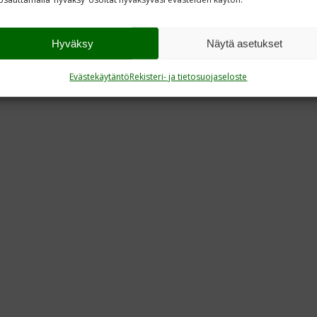
Hyväksy
Näytä asetukset
Evästekäytäntö
Rekisteri- ja tietosuojaseloste