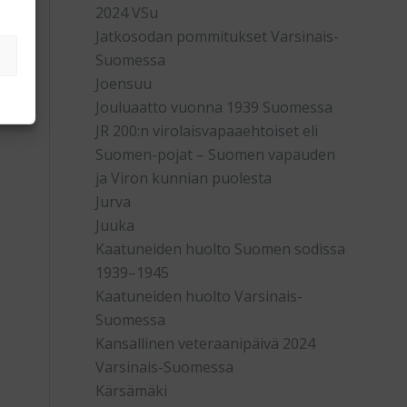
2024 VSu
Jatkosodan pommitukset Varsinais-
Suomessa
Joensuu
Jouluaatto vuonna 1939 Suomessa
JR 200:n virolaisvapaaehtoiset eli
Suomen-pojat – Suomen vapauden
ja Viron kunnian puolesta
Jurva
Juuka
Kaatuneiden huolto Suomen sodissa
1939–1945
Kaatuneiden huolto Varsinais-
Suomessa
Kansallinen veteraanipäivä 2024
Varsinais-Suomessa
Kärsämäki