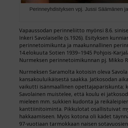
Perinneyhdistyksen vpj. Jussi Säämänen ja 
Vapaussodan perinneliitto myönsi 8.6. sinise
Inkeri Savolaiselle (s.1926). Esityksen kun
perinnetoimikunta ja maakunnallinen perinne
14.elokuuta Sotien 1939–1945 Pohjois-Karjal
Nurmeksen perinnetoimikunnan pj. Mikko R
Nurmeksen Saramolta kotoisin oleva Savolain
kansakouluikäisestä saakka. Jatkosodan aik
vaikutti isänmaallinen opettajapariskunta; 
Savolainen muistelee, että koulu ei jatkoso
mieleen mm. sukkien kudonta ja reikäleipien 
kanttiinitoiminta. Pikkulotat osallistuivat 
hakkaamiseen. Myös kotona oli kädet täynnä t
97-vuotiaan tarmokkaan naisen sotavuosien