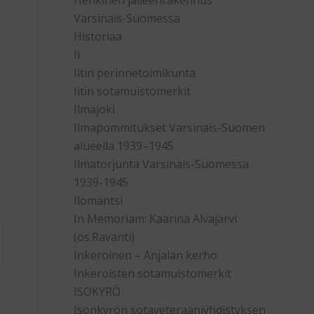
Henkinen jälleenrakennus
Varsinais-Suomessa
Historiaa
Ii
Iitin perinnetoimikunta
Iitin sotamuistomerkit
Ilmajoki
Ilmapommitukset Varsinais-Suomen
alueella 1939–1945
Ilmatorjunta Varsinais-Suomessa
1939-1945
Ilomantsi
In Memoriam: Kaarina Alvajärvi
(os.Ravanti)
Inkeroinen – Anjalan kerho
Inkeroisten sotamuistomerkit
ISOKYRÖ
Isonkyrön sotaveteraaniyhdistyksen