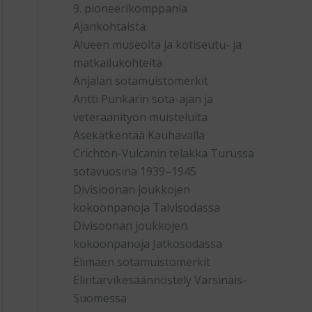
9. pioneerikomppania
Ajankohtaista
Alueen museoita ja kotiseutu- ja
matkailukohteita
Anjalan sotamuistomerkit
Antti Punkarin sota-ajan ja
veteraanityön muisteluita
Asekätkentää Kauhavalla
Crichton-Vulcanin telakka Turussa
sotavuosina 1939–1945
Divisioonan joukkojen
kokoonpanoja Talvisodassa
Divisoonan joukkojen
kokoonpanoja Jatkosodassa
Elimäen sotamuistomerkit
Elintarvikesäännöstely Varsinais-
Suomessa