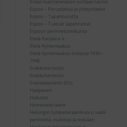
Erään kuortanelaisen sotilaan tarina
Espoo – Perustietoa ja yhteystiedot
Espoo – Tapahtunutta
Espoo – Tulevat tapahtumat
Espoon perinnetoimikunta
Etelä-Karjala e-k
Etelä-Kymenlaakso
Etelä-Kymenlaakso sodassa 1939–
1945
Evakkotarinoita
Evakkotarinoita
Evästekäytäntö (EU)
Haapavesi
Hailuoto
Heimoveteraanit
Helsingin Sotaveteraanikuoro vaalii
perinteitä, muistoja ja toisiaan