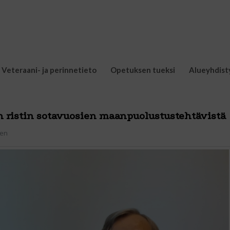
Veteraani- ja perinnetieto
Opetuksen tueksi
Alueyhdist
en ristin sotavuosien maanpuolustustehtävistä
nen