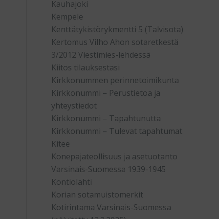
Kauhajoki
Kempele
Kenttätykistörykmentti 5 (Talvisota)
Kertomus Vilho Ahon sotaretkestä
3/2012 Viestimies-lehdessä
Kiitos tilauksestasi
Kirkkonummen perinnetoimikunta
Kirkkonummi – Perustietoa ja
yhteystiedot
Kirkkonummi – Tapahtunutta
Kirkkonummi – Tulevat tapahtumat
Kitee
Konepajateollisuus ja asetuotanto
Varsinais-Suomessa 1939-1945
Kontiolahti
Korian sotamuistomerkit
Kotirintama Varsinais-Suomessa