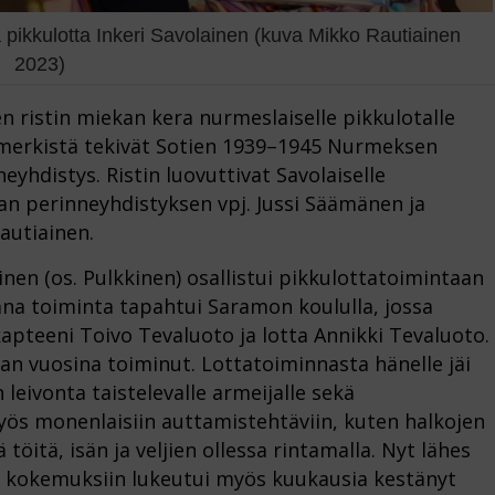
pikkulotta Inkeri Savolainen (kuva Mikko Rautiainen
2023)
n ristin miekan kera nurmeslaiselle pikkulotalle
niamerkistä tekivät Sotien 1939–1945 Nurmeksen
yhdistys. Ristin luovuttivat Savolaiselle
an perinneyhdistyksen vpj. Jussi Säämänen ja
autiainen.
en (os. Pulkkinen) osallistui pikkulottatoimintaan
ana toiminta tapahtui Saramon koululla, jossa
kapteeni Toivo Tevaluoto ja lotta Annikki Tevaluoto.
dan vuosina toiminut. Lottatoiminnasta hänelle jäi
leivonta taistelevalle armeijalle sekä
myös monenlaisiin auttamistehtäviin, kuten halkojen
öitä, isän ja veljien ollessa rintamalla. Nyt lähes
 kokemuksiin lukeutui myös kuukausia kestänyt