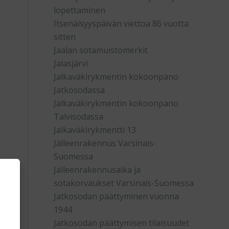
lopettaminen
Itsenäisyyspäivän viettoa 86 vuotta
sitten
Jaalan sotamuistomerkit
Jalasjärvi
Jalkaväkirykmentin kokoonpano
Jatkosodassa
Jalkaväkirykmentin kokoonpano
Talvisodassa
Jalkaväkirykmentti 13
Jälleenrakennus Varsinais-
Suomessa
Jälleenrakennusaika ja
sotakorvaukset Varsinais-Suomessa
Jatkosodan päättyminen vuonna
1944
Jatkosodan päättymisen tilaisuudet