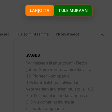
LAHJOITA
TULE MUKAAN
ykset
Tue toimintaamme
Yhteystiedot
PAGES
”Viimeiseen iltahuutoon” -Tietoa
Juhani Sainion veteraanielokuvista
10. Pioneerikomppania
105 kynttilälyhtyä talvisodan,
veteraanien ja uhrien muistolle 10.3.
klo 19 Tuusulan kirkkorannassa
5. Divisioonan esikunta ja
esikuntakomppania