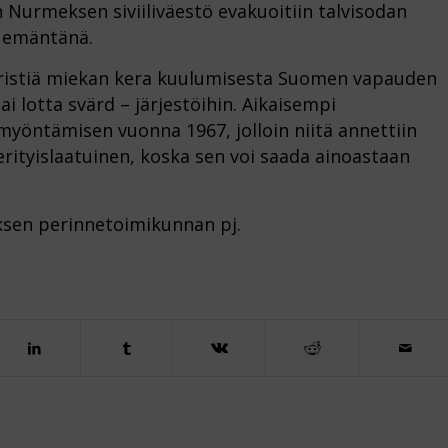
Nurmeksen siviiliväestö evakuoitiin talvisodan
n emäntänä.
 ristiä miekan kera kuulumisesta Suomen vapauden
i lotta svärd – järjestöihin. Aikaisempi
 myöntämisen vuonna 1967, jolloin niitä annettiin
erityislaatuinen, koska sen voi saada ainoastaan
sen perinnetoimikunnan pj.