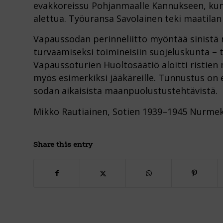
evakkoreissu Pohjanmaalle Kannukseen, kun 
alettua. Työuransa Savolainen teki maatila
Vapaussodan perinneliitto myöntää sinistä
turvaamiseksi toimineisiin suojeluskunta – ta
Vapaussoturien Huoltosäätiö aloitti ristien
myös esimerkiksi jääkäreille. Tunnustus on 
sodan aikaisista maanpuolustustehtävistä.
Mikko Rautiainen, Sotien 1939–1945 Nurmek
Share this entry