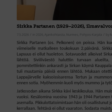
Sirkka Partanen (1929–2026), ilmavalv
/
/
7.5.2026
in
2026
,
Ajankohtaista
,
Nurmes
,
Pohjois-Karjala
by
M
Sirkka Partanen (os. Pelkonen) on poissa. Hän kuo
viimeiselle matkalleen toukokuun 2.päivänä. Sirk
Lapsuus ei ollut huoleton. Sotavuodet alkoivat Sirk
lähtöä. Siviiliväestö haluttiin turvaan alueilt
pommitettiinkin ankarasti ja Sirkan käymä Kauppal
tuli muutamia päiviä ennen lähtöä. Mukaan otettiin 
Lappajärvelle kaksoissisarensa Tertun ja mumm
ennen sotia. Myöhemmin kuoli myös mummo ja tytöt 
Jatkosodan aikana Sirkka kävi keskikoulua. Hän mui
vuoksi. Kesälomina vuosina 1943 ja 1944 Partanen 
asemalla. Pikkulottatoimintaan hän oli osallistunut j
kerrallaan. Tehtävä ei ollut vaaraton. Sodasta muistu