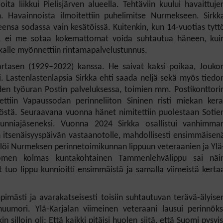
a liikkui Pielisjärven alueella. Tehtäviin kuului havaittuje
 Havainnoista ilmoitettiin puhelimitse Nurmekseen. Sirkk
leensa sodassa vain
kesätöissä.
Kuitenkin, kun 14-vuotias tytt
sä, ei me sotaa kokemattomat voida suhtautua häneen, kui
rkalle myönnettiin rintamapalvelustunnus.
artasen (1929–2022) kanssa. He saivat kaksi poikaa, Jouko
si. Lastenlastenlapsia Sirkka ehti saada neljä sekä myös tiedo
den työuran Postin palveluksessa, toimien mm. Postikonttori
tettiin Vapaussodan perinneliiton
Sininen risti miekan kera
yöstä. Seuraavana vuonna hänet nimitettiin puolestaan Sotie
kunniajäseneksi. Vuonna 2024 Sirkka osallistui vanhimma
 itsenäisyyspäivän vastaanotolle, mahdollisesti ensimmäisen
 löi Nurmeksen perinnetoimikunnan lippuun
veteraanien ja Ylä
omen kolmas kuntakohtainen Tammenlehvälippu sai näi
 tuo lippu kunnioitti ensimmäistä ja samalla viimeistä kerta
ästi ja avarakatseisesti toisiin suhtautuvan terävä-älyise
huumori. Ylä-Karjalan viimeinen veteraani lausui perinnöks
silloin oli; Että kaikki pitäisi huolen siitä, että Suomi pysyis