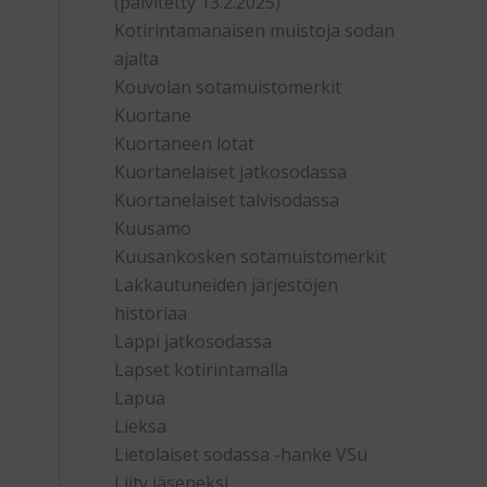
(päivitetty 13.2.2025)
Kotirintamanaisen muistoja sodan
ajalta
Kouvolan sotamuistomerkit
Kuortane
Kuortaneen lotat
Kuortanelaiset jatkosodassa
Kuortanelaiset talvisodassa
Kuusamo
Kuusankosken sotamuistomerkit
Lakkautuneiden järjestöjen
historiaa
Lappi jatkosodassa
Lapset kotirintamalla
Lapua
Lieksa
Lietolaiset sodassa -hanke VSu
Liity jäseneksi