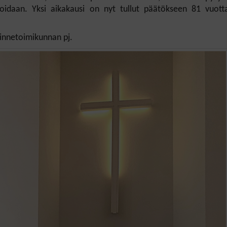
voidaan.
Yksi aikakausi on nyt tullut päätökseen 81 vuott
innetoimikunnan pj.