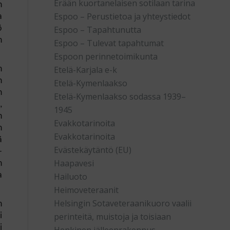
Erään kuortanelaisen sotilaan tarina
n
Espoo – Perustietoa ja yhteystiedot
a
ö
Espoo – Tapahtunutta
n
Espoo – Tulevat tapahtumat
Espoon perinnetoimikunta
n
Etelä-Karjala e-k
n
Etelä-Kymenlaakso
n
Etelä-Kymenlaakso sodassa 1939–
,
1945
n
Evakkotarinoita
n
Evakkotarinoita
ä
Evästekäytäntö (EU)
-
Haapavesi
n
a
Hailuoto
Heimoveteraanit
Helsingin Sotaveteraanikuoro vaalii
n
i
perinteitä, muistoja ja toisiaan
i