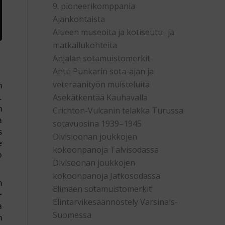
9. pioneerikomppania
Ajankohtaista
Alueen museoita ja kotiseutu- ja
matkailukohteita
Anjalan sotamuistomerkit
Antti Punkarin sota-ajan ja
veteraanityön muisteluita
n
Asekätkentää Kauhavalla
.
n
Crichton-Vulcanin telakka Turussa
a
sotavuosina 1939–1945
s
Divisioonan joukkojen
e
kokoonpanoja Talvisodassa
o
Divisoonan joukkojen
kokoonpanoja Jatkosodassa
n
Elimäen sotamuistomerkit
-
Elintarvikesäännöstely Varsinais-
a
Suomessa
n