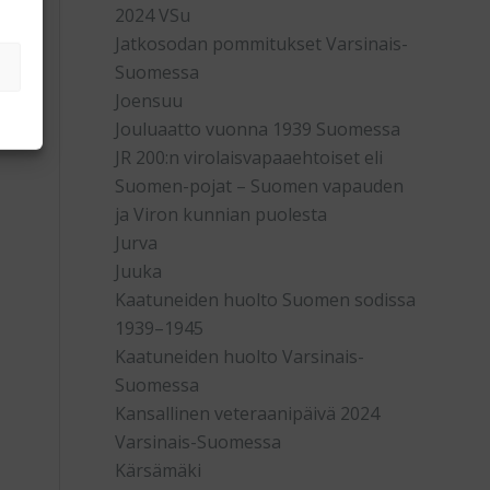
2024 VSu
Jatkosodan pommitukset Varsinais-
Suomessa
Joensuu
Jouluaatto vuonna 1939 Suomessa
JR 200:n virolaisvapaaehtoiset eli
Suomen-pojat – Suomen vapauden
ja Viron kunnian puolesta
Jurva
Juuka
Kaatuneiden huolto Suomen sodissa
1939–1945
Kaatuneiden huolto Varsinais-
Suomessa
Kansallinen veteraanipäivä 2024
Varsinais-Suomessa
Kärsämäki