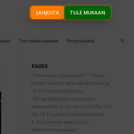
LAHJOITA
TULE MUKAAN
ykset
Tue toimintaamme
Yhteystiedot
PAGES
”Viimeiseen iltahuutoon” -Tietoa
Juhani Sainion veteraanielokuvista
10. Pioneerikomppania
105 kynttilälyhtyä talvisodan,
veteraanien ja uhrien muistolle 10.3.
klo 19 Tuusulan kirkkorannassa
5. Divisioonan esikunta ja
esikuntakomppania