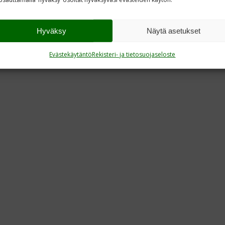
Hyväksy
Näytä asetukset
Evästekäytäntö
Rekisteri- ja tietosuojaseloste