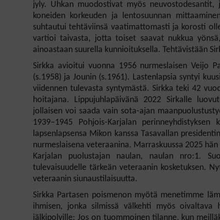
jyly. Uhkan muodostivat myös neuvostodesantit, joit
koneiden korkeuden ja lentosuunnan mittaaminen.
suhtautui tehtäviinsä vaatimattomasti ja korosti ol
vartioi taivasta, jotta toiset saavat nukkua yön
ainoastaan suurella kunnioituksella. Tehtävistään Si
Sirkka avioitui vuonna 1956 nurmeslaisen Veijo P
(s.1958) ja Jounin (s.1961). Lastenlapsia syntyi kuu
viidennen tulevasta syntymästä. Sirkka teki 42 vuo
hoitajana. Lippujuhlapäivänä 2022 Sirkalle luovu
jollaisen voi saada vain sota-ajan maanpuolustust
1939–1945 Pohjois-Karjalan perinneyhdistyksen 
lapsenlapsensa Mikon kanssa Tasavallan presidentin
nurmeslaisena veteraanina. Marraskuussa 2025 hän
Karjalan puolustajan naulan,
naulan nro:1.
Su
tulevaisuudelle tärkeän veteraanin kosketuksen. Nyt
veteraanin siunaustilaisuutta.
Sirkka Partasen poismenon myötä menetimme lämpim
ihmisen, jonka silmissä välkehti myös oivaltava 
jälkipolville
: Jos on tuommoinen tilanne, kun meilläkin 