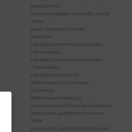
lopettaminen
Itsenäisyyspäivän viettoa 86 vuotta
sitten
Jaalan sotamuistomerkit
Jalasjärvi
Jalkaväkirykmentin kokoonpano
Jatkosodassa
Jalkaväkirykmentin kokoonpano
Talvisodassa
Jalkaväkirykmentti 13
Jälleenrakennus Varsinais-
Suomessa
Jälleenrakennusaika ja
sotakorvaukset Varsinais-Suomessa
Jatkosodan päättyminen vuonna
1944
Jatkosodan päättymisen tilaisuudet