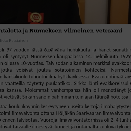
ontalotta ja Nurmeksen viimeinen veteraani
ikko Rautiainen
li 97-vuoden iässä 6.päivänä huhtikuuta ja hänet siunattii
ka oli syntynyt Nurmeksen kauppalassa 14. helmikuuta 1929
an ollessa 10-vuotias. Talvisodan alkaminen merkitsi evakkoo
a, jotka voisivat joutua sotatoimien kohteeksi. Nurmest
an kansakoulu tuhoutui ilmahyökkäyksessä. Evakuointimääräy
vaatteilla täytetty puulaatikko. Sirkka lähti evakkoreissull
onsa kanssa. Molemmat vanhempansa hän oli menettänyt j
viettivät Sirkan sanoin
pahimman teiniajan
tätinsä hoteissa.
staa koulunkäynnin keskeytyneen useita kertoja ilmahälytyste
toimi ilmavalvontalottana Höljäkän Saarivaaran ilmavalvonta
o ennen talvisotaa. Vuoroja ilmavalvontatornissa oli 2–4 tunti
ttivat taivaalle ilmestyvät koneet ja rintamalta kuuluva tykkie