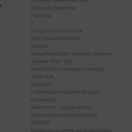
Henkinen jälleenrakennus
a
Varsinais-Suomessa
Historiaa
Ii
Iitin perinnetoimikunta
Iitin sotamuistomerkit
Ilmajoki
Ilmapommitukset Varsinais-Suomen
alueella 1939–1945
Ilmatorjunta Varsinais-Suomessa
1939-1945
Ilomantsi
In Memoriam: Kaarina Alvajärvi
(os.Ravanti)
Inkeroinen – Anjalan kerho
Inkeroisten sotamuistomerkit
ISOKYRÖ
Isonkyrön sotaveteraaniyhdistyksen