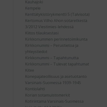
Kauhajoki
Kempele
Kenttätykistörykmentti 5 (Talvisota)
Kertomus Vilho Ahon sotaretkestä
3/2012 Viestimies-lehdessä
Kiitos tilauksestasi
Kirkkonummen perinnetoimikunta
Kirkkonummi – Perustietoa ja
yhteystiedot
Kirkkonummi – Tapahtunutta
Kirkkonummi – Tulevat tapahtumat
Kitee
Konepajateollisuus ja asetuotanto
Varsinais-Suomessa 1939-1945
Kontiolahti
Korian sotamuistomerkit
Kotirintama Varsinais-Suomessa