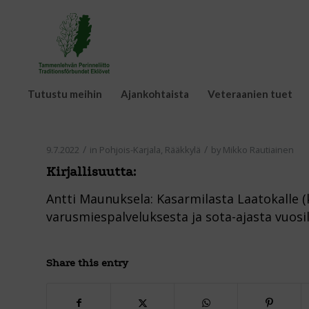
Tutustu meihin
Ajankohtaista
Veteraanien tuet
/
/
9.7.2022
in
Pohjois-Karjala
,
Rääkkylä
by
Mikko Rautiainen
Kirjallisuutta
:
Antti Maunuksela: Kasarmilasta Laatokalle (
varusmiespalveluksesta ja sota-ajasta vuosil
Share this entry