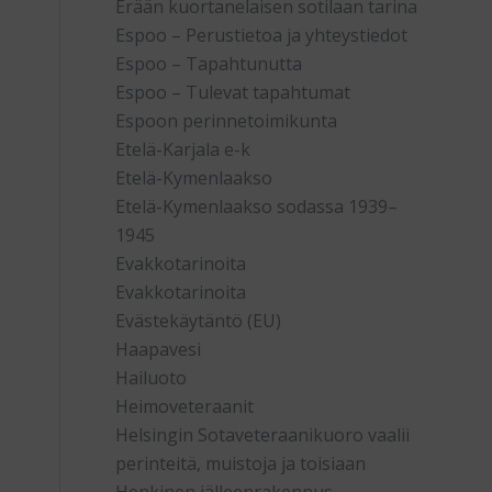
Erään kuortanelaisen sotilaan tarina
Espoo – Perustietoa ja yhteystiedot
Espoo – Tapahtunutta
Espoo – Tulevat tapahtumat
Espoon perinnetoimikunta
Etelä-Karjala e-k
Etelä-Kymenlaakso
Etelä-Kymenlaakso sodassa 1939–
1945
Evakkotarinoita
Evakkotarinoita
Evästekäytäntö (EU)
Haapavesi
Hailuoto
Heimoveteraanit
Helsingin Sotaveteraanikuoro vaalii
perinteitä, muistoja ja toisiaan