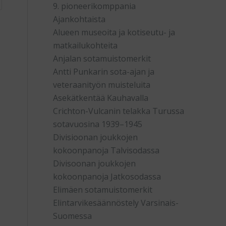
9. pioneerikomppania
Ajankohtaista
Alueen museoita ja kotiseutu- ja
matkailukohteita
Anjalan sotamuistomerkit
Antti Punkarin sota-ajan ja
veteraanityön muisteluita
Asekätkentää Kauhavalla
Crichton-Vulcanin telakka Turussa
sotavuosina 1939–1945
Divisioonan joukkojen
kokoonpanoja Talvisodassa
Divisoonan joukkojen
kokoonpanoja Jatkosodassa
Elimäen sotamuistomerkit
Elintarvikesäännöstely Varsinais-
Suomessa