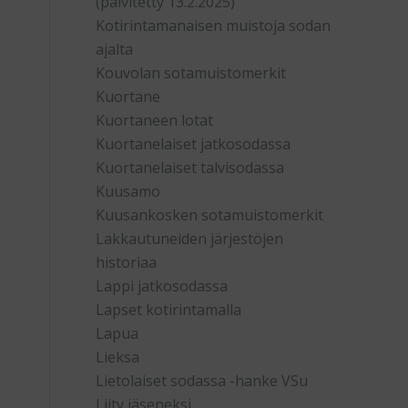
(päivitetty 13.2.2025)
Kotirintamanaisen muistoja sodan
ajalta
Kouvolan sotamuistomerkit
Kuortane
Kuortaneen lotat
Kuortanelaiset jatkosodassa
Kuortanelaiset talvisodassa
Kuusamo
Kuusankosken sotamuistomerkit
Lakkautuneiden järjestöjen
historiaa
Lappi jatkosodassa
Lapset kotirintamalla
Lapua
Lieksa
Lietolaiset sodassa -hanke VSu
Liity jäseneksi