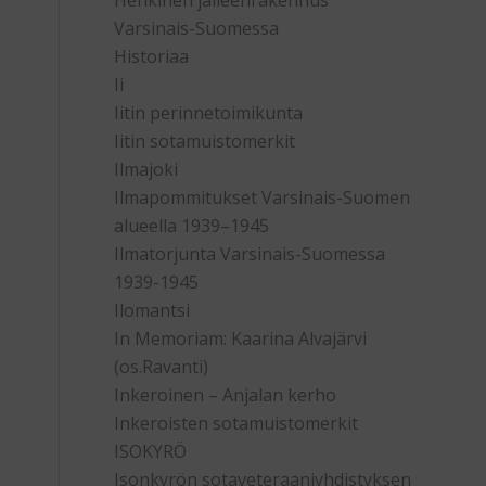
Henkinen jälleenrakennus
Varsinais-Suomessa
Historiaa
Ii
Iitin perinnetoimikunta
Iitin sotamuistomerkit
Ilmajoki
Ilmapommitukset Varsinais-Suomen
alueella 1939–1945
Ilmatorjunta Varsinais-Suomessa
1939-1945
Ilomantsi
In Memoriam: Kaarina Alvajärvi
(os.Ravanti)
Inkeroinen – Anjalan kerho
Inkeroisten sotamuistomerkit
ISOKYRÖ
Isonkyrön sotaveteraaniyhdistyksen