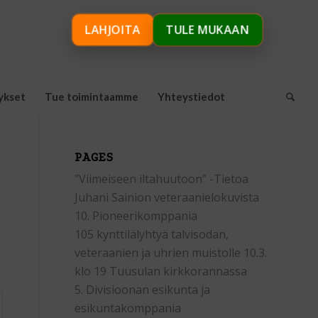
LAHJOITA
TULE MUKAAN
ykset
Tue toimintaamme
Yhteystiedot
PAGES
”Viimeiseen iltahuutoon” -Tietoa
Juhani Sainion veteraanielokuvista
10. Pioneerikomppania
105 kynttilälyhtyä talvisodan,
veteraanien ja uhrien muistolle 10.3.
klo 19 Tuusulan kirkkorannassa
5. Divisioonan esikunta ja
esikuntakomppania