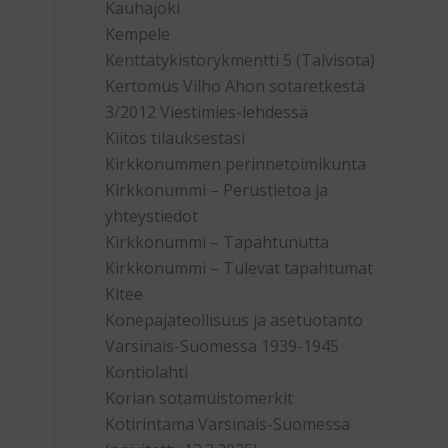
Kauhajoki
Kempele
Kenttätykistörykmentti 5 (Talvisota)
Kertomus Vilho Ahon sotaretkestä
3/2012 Viestimies-lehdessä
Kiitos tilauksestasi
Kirkkonummen perinnetoimikunta
Kirkkonummi – Perustietoa ja
yhteystiedot
Kirkkonummi – Tapahtunutta
Kirkkonummi – Tulevat tapahtumat
Kitee
Konepajateollisuus ja asetuotanto
Varsinais-Suomessa 1939-1945
Kontiolahti
Korian sotamuistomerkit
Kotirintama Varsinais-Suomessa