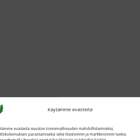
Käytämme evästeitä
tämme evästeitä sivuston toiminnallisuuden mahdollistamiseksi,
ttökokemuksen parantamiseksi sekä tilastoinnin ja markkinoinnin tueksi.
sauttamalla ’hyvaksy’ osoitat hyväksyväsi evästeiden käytön.