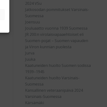
2024 VSu
Jatkosodan pommitukset Varsinais-
Suomessa
Joensuu
Jouluaatto vuonna 1939 Suomessa
JR 200:n virolaisvapaaehtoiset eli
Suomen-pojat – Suomen vapauden
ja Viron kunnian puolesta
Jurva
Juuka
Kaatuneiden huolto Suomen sodissa
1939–1945
Kaatuneiden huolto Varsinais-
Suomessa
Kansallinen veteraanipäivä 2024
Varsinais-Suomessa
Kärsämäki