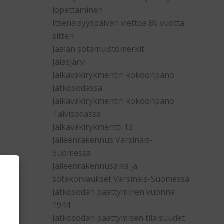
lopettaminen
Itsenäisyyspäivän viettoa 86 vuotta
sitten
Jaalan sotamuistomerkit
Jalasjärvi
Jalkaväkirykmentin kokoonpano
Jatkosodassa
Jalkaväkirykmentin kokoonpano
Talvisodassa
Jalkaväkirykmentti 13
Jälleenrakennus Varsinais-
Suomessa
Jälleenrakennusaika ja
sotakorvaukset Varsinais-Suomessa
Jatkosodan päättyminen vuonna
1944
Jatkosodan päättymisen tilaisuudet