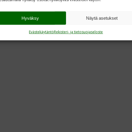
Hyväksy
Näytä asetukset
Evästekäytäntö
Rekisteri- ja tietosuojaseloste