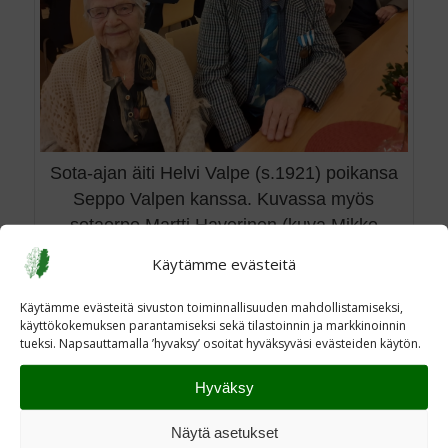
Sota-ajan äiti Helvi Valpe (s.1921) poikansa
Seppo Valpen kanssa. Kuvassa myös
sotaorpo Martti Haverinen (kuva Mikko
Rautiainen 2024)
Käytämme evästeitä
Kiitos kaikille lämminhenkisestä juhlasta!
Käytämme evästeitä sivuston toiminnallisuuden mahdollistamiseksi,
Mikko Rautiainen
käyttökokemuksen parantamiseksi sekä tilastoinnin ja markkinoinnin
tueksi. Napsauttamalla ’hyvaksy’ osoitat hyväksyväsi evästeiden käytön.
Share this entry
Hyväksy
Näytä asetukset