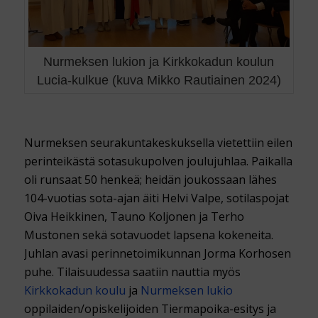
Nurmeksen lukion ja Kirkkokadun koulun
Lucia-kulkue (kuva Mikko Rautiainen 2024)
Nurmeksen seurakuntakeskuksella vietettiin eilen
perinteikästä sotasukupolven joulujuhlaa. Paikalla
oli runsaat 50 henkeä; heidän joukossaan lähes
104-vuotias sota-ajan äiti Helvi Valpe, sotilaspojat
Oiva Heikkinen, Tauno Koljonen ja Terho
Mustonen sekä sotavuodet lapsena kokeneita.
Juhlan avasi perinnetoimikunnan Jorma Korhosen
puhe. Tilaisuudessa saatiin nauttia myös
Kirkkokadun koulu
ja
Nurmeksen lukio
oppilaiden/opiskelijoiden Tiermapoika-esitys ja