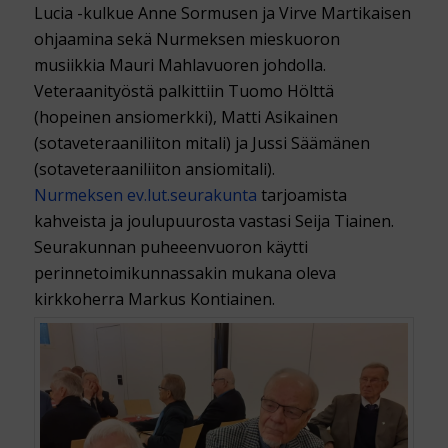
Lucia -kulkue Anne Sormusen ja Virve Martikaisen
ohjaamina sekä Nurmeksen mieskuoron
musiikkia Mauri Mahlavuoren johdolla.
Veteraanityöstä palkittiin Tuomo Hölttä
(hopeinen ansiomerkki), Matti Asikainen
(sotaveteraaniliiton mitali) ja Jussi Säämänen
(sotaveteraaniliiton ansiomitali).
Nurmeksen ev.lut.seurakunta
tarjoamista
kahveista ja joulupuurosta vastasi Seija Tiainen.
Seurakunnan puheeenvuoron käytti
perinnetoimikunnassakin mukana oleva
kirkkoherra Markus Kontiainen.