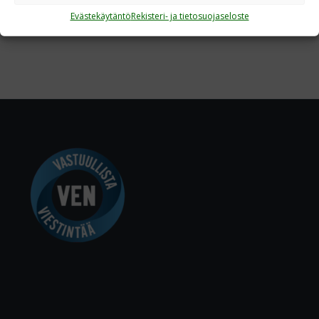
Evästekäytäntö
Rekisteri- ja tietosuojaseloste