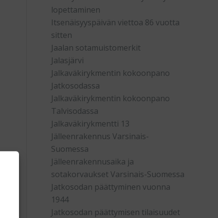
lopettaminen
Itsenäisyyspäivän viettoa 86 vuotta
sitten
Jaalan sotamuistomerkit
Jalasjärvi
Jalkaväkirykmentin kokoonpano
Jatkosodassa
Jalkaväkirykmentin kokoonpano
Talvisodassa
Jalkaväkirykmentti 13
Jälleenrakennus Varsinais-
Suomessa
Jälleenrakennusaika ja
sotakorvaukset Varsinais-Suomessa
Jatkosodan päättyminen vuonna
1944
Jatkosodan päättymisen tilaisuudet