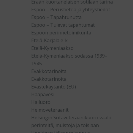
Erään kuortanelaisen sotilaan tarina
Espoo – Perustietoa ja yhteystiedot
Espoo – Tapahtunutta
Espoo – Tulevat tapahtumat
Espoon perinnetoimikunta
Etelä-Karjala e-k
Etelä-Kymenlaakso
Etelä-Kymenlaakso sodassa 1939–
1945
Evakkotarinoita
Evakkotarinoita
Evästekäytäntö (EU)
Haapavesi
Hailuoto
Heimoveteraanit
Helsingin Sotaveteraanikuoro vaalii
perinteitä, muistoja ja toisiaan