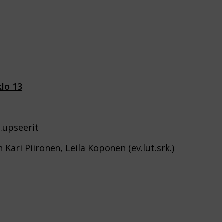
lo 13
s.upseerit
Kari Piironen, Leila Koponen (ev.lut.srk.)