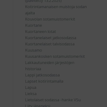
(päivitetty 13.2.2025)
Kotirintamanaisen muistoja sodan
ajalta
Kouvolan sotamuistomerkit
Kuortane
Kuortaneen lotat
Kuortanelaiset jatkosodassa
Kuortanelaiset talvisodassa
Kuusamo
Kuusankosken sotamuistomerkit
Lakkautuneiden järjestöjen
historiaa
Lappi jatkosodassa
Lapset kotirintamalla
Lapua
Lieksa
Lietolaiset sodassa -hanke VSu
Liity jäseneksi