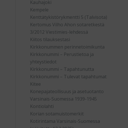
Kauhajoki
Kempele
Kenttätykistörykmentti 5 (Talvisota)
Kertomus Vilho Ahon sotaretkestä
3/2012 Viestimies-lehdessä
Kiitos tilauksestasi
Kirkkonummen perinnetoimikunta
Kirkkonummi – Perustietoa ja
yhteystiedot
Kirkkonummi – Tapahtunutta
Kirkkonummi – Tulevat tapahtumat
Kitee
Konepajateollisuus ja asetuotanto
Varsinais-Suomessa 1939-1945
Kontiolahti
Korian sotamuistomerkit
Kotirintama Varsinais-Suomessa