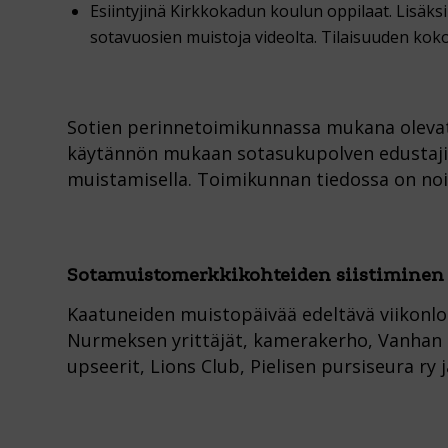
Esiintyjinä Kirkkokadun koulun oppilaat. Lisäks
sotavuosien muistoja videolta. Tilaisuuden kok
Sotien perinnetoimikunnassa mukana olevat
käytännön mukaan sotasukupolven edustajia 
muistamisella. Toimikunnan tiedossa on noi
Sotamuistomerkkikohteiden siistiminen t
Kaatuneiden muistopäivää edeltävä viikonlo
Nurmeksen yrittäjät, kamerakerho, Vanhan k
upseerit, Lions Club, Pielisen pursiseura ry