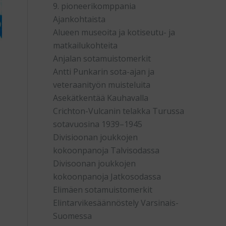
9. pioneerikomppania
Ajankohtaista
Alueen museoita ja kotiseutu- ja
matkailukohteita
Anjalan sotamuistomerkit
Antti Punkarin sota-ajan ja
veteraanityön muisteluita
Asekätkentää Kauhavalla
Crichton-Vulcanin telakka Turussa
sotavuosina 1939–1945
Divisioonan joukkojen
kokoonpanoja Talvisodassa
Divisoonan joukkojen
kokoonpanoja Jatkosodassa
Elimäen sotamuistomerkit
Elintarvikesäännöstely Varsinais-
Suomessa