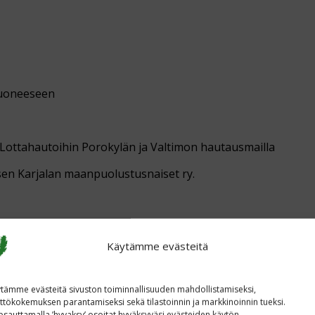
huoneeseen
n Lottahautoihin Porokylän ja Valtimon hautausmailla
isen Karjalan maanpuolustusnaiset ry.
Käytämme evästeitä
tämme evästeitä sivuston toiminnallisuuden mahdollistamiseksi,
ttökokemuksen parantamiseksi sekä tilastoinnin ja markkinoinnin tueksi.
sauttamalla ’hyvaksy’ osoitat hyväksyväsi evästeiden käytön.