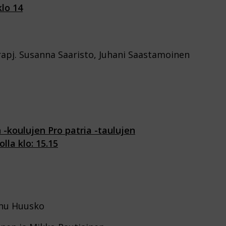
lo 14
rapj. Susanna Saaristo, Juhani Saastamoinen
-koulujen Pro patria -taulujen
lla klo: 15.15
Anu Huusko