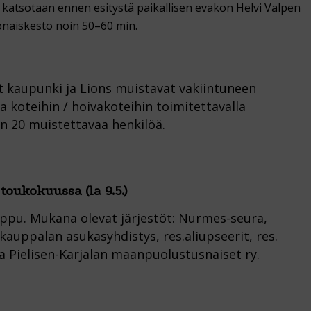
i katsotaan ennen esitystä paikallisen evakon Helvi Valpen
onaiskesto noin 50–60 min.
 kaupunki ja Lions muistavat vakiintuneen
koteihin / hoivakoteihin toimitettavalla
n 20 muistettavaa henkilöä.
oukokuussa (la 9.5.)
ppu. Mukana olevat järjestöt: Nurmes-seura,
auppalan asukasyhdistys, res.aliupseerit, res.
 ja Pielisen-Karjalan maanpuolustusnaiset ry.