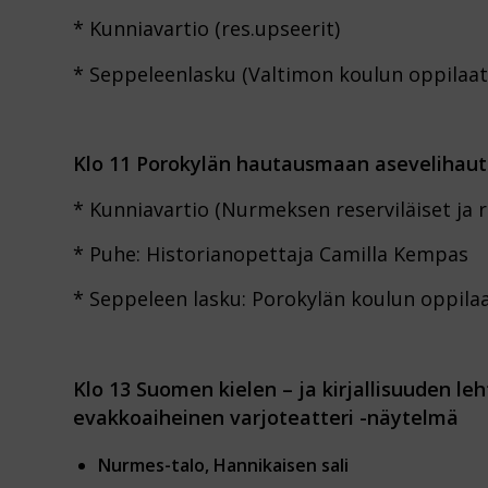
* Kunniavartio (res.upseerit)
* Seppeleenlasku (Valtimon koulun oppilaat
Klo 11 Porokylän hautausmaan asevelihau
* Kunniavartio (Nurmeksen reserviläiset ja r
* Puhe: Historianopettaja Camilla Kempas
* Seppeleen lasku: Porokylän koulun oppila
Klo 13
Suomen kielen – ja kirjallisuuden le
evakkoaiheinen varjoteatteri -näytelmä
Nurmes-talo, Hannikaisen sali