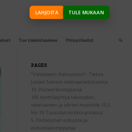
LAHJOITA
TULE MUKAAN
ykset
Tue toimintaamme
Yhteystiedot
PAGES
”Viimeiseen iltahuutoon” -Tietoa
Juhani Sainion veteraanielokuvista
10. Pioneerikomppania
105 kynttilälyhtyä talvisodan,
veteraanien ja uhrien muistolle 10.3.
klo 19 Tuusulan kirkkorannassa
5. Divisioonan esikunta ja
esikuntakomppania