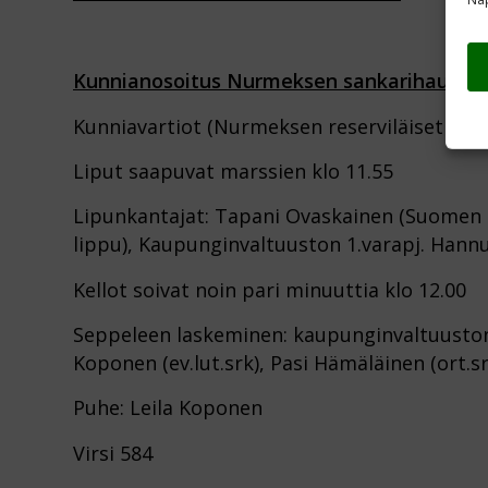
Kunnianosoitus Nurmeksen sankarihaudoill
Kunniavartiot (Nurmeksen reserviläiset ja re
Liput saapuvat marssien klo 11.55
Lipunkantajat: Tapani Ovaskainen (Suomen 
lippu), Kaupunginvaltuuston 1.varapj. Hannu
Kellot soivat noin pari minuuttia klo 12.00
Seppeleen laskeminen: kaupunginvaltuuston
Koponen (ev.lut.srk), Pasi Hämäläinen (ort.sr
Puhe: Leila Koponen
Virsi 584