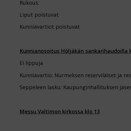
Rukous:
Liput poistuvat
Kunniavartiot poistuvat
Kunnianosoitus Höljäkän sankarihaudoilla k
Ei lippuja
Kunniavartio: Nurmeksen reserviläiset ja re
Seppeleen lasku: Kaupunginhallituksen jäsen 
Messu Valtimon kirkossa klo 13