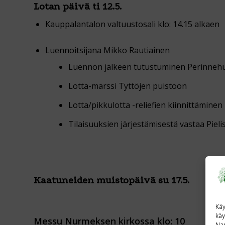
Lotan päivä ti 12.5.
Kauppalantalon valtuustosali klo: 14.15 alkaen
Luennoitsijana Mikko Rautiainen
Luennon jälkeen tutustuminen Perinne
Lotta-marssi Tyttöjen puistoon
Lotta/pikkulotta -reliefien kiinnittämine
Tilaisuuksien järjestämisestä vastaa Piel
Kaatuneiden muistopäivä su 17.5.
Käy
käy
Messu Nurmeksen kirkossa klo: 10
Nap