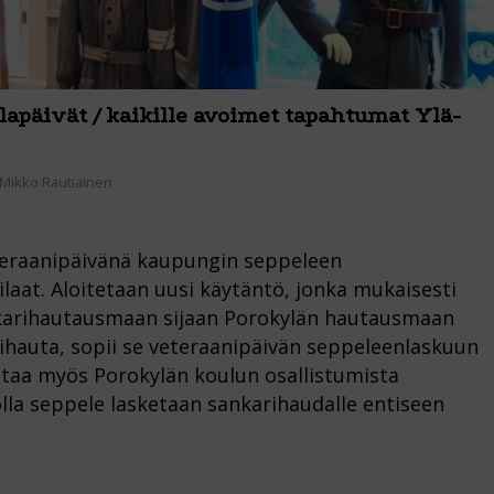
lapäivät / kaikille avoimet tapahtumat Ylä-
Mikko Rautiainen
eteraanipäivänä kaupungin seppeleen
laat. Aloitetaan uusi käytäntö, jonka mukaisesti
karihautausmaan sijaan Porokylän hautausmaan
ihauta, sopii se veteraanipäivän seppeleenlaskuun
ottaa myös Porokylän koulun osallistumista
lla seppele lasketaan sankarihaudalle entiseen