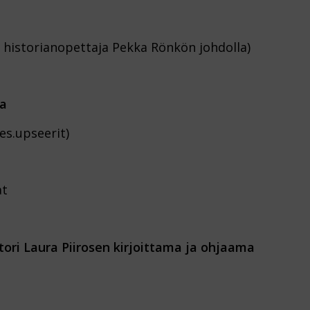
 historianopettaja Pekka Rönkön johdolla)
ta
es.upseerit)
at
htori Laura Piirosen kirjoittama ja ohjaama