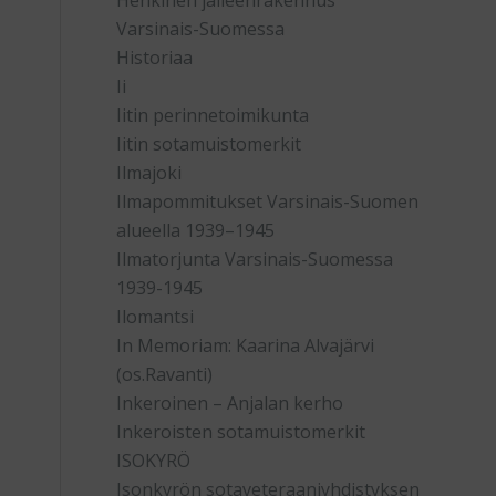
Henkinen jälleenrakennus
Varsinais-Suomessa
Historiaa
Ii
Iitin perinnetoimikunta
Iitin sotamuistomerkit
Ilmajoki
Ilmapommitukset Varsinais-Suomen
alueella 1939–1945
Ilmatorjunta Varsinais-Suomessa
1939-1945
Ilomantsi
In Memoriam: Kaarina Alvajärvi
(os.Ravanti)
Inkeroinen – Anjalan kerho
Inkeroisten sotamuistomerkit
ISOKYRÖ
Isonkyrön sotaveteraaniyhdistyksen