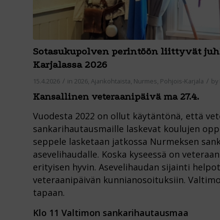
Sotasukupolven perintöön liittyvät juh
Karjalassa 2026
/
/
15.4.2026
in
2026
,
Ajankohtaista
,
Nurmes
,
Pohjois-Karjala
by
Kansallinen veteraanipäivä ma 27.4.
Vuodesta 2022 on ollut käytäntönä, että v
sankarihautausmaille laskevat koulujen oppi
seppele lasketaan jatkossa Nurmeksen san
asevelihaudalle. Koska kyseessä on veteraan
erityisen hyvin. Asevelihaudan sijainti help
veteraanipäivän kunnianosoituksiin. Valtimo
tapaan.
Klo 11 Valtimon sankarihautausmaa