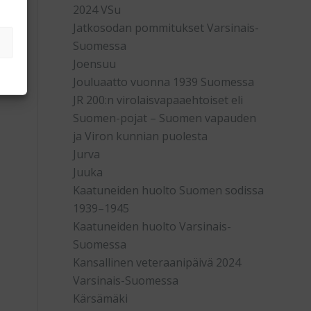
2024 VSu
Jatkosodan pommitukset Varsinais-
Suomessa
Joensuu
Jouluaatto vuonna 1939 Suomessa
JR 200:n virolaisvapaaehtoiset eli
Suomen-pojat – Suomen vapauden
ja Viron kunnian puolesta
Jurva
Juuka
Kaatuneiden huolto Suomen sodissa
1939–1945
Kaatuneiden huolto Varsinais-
Suomessa
Kansallinen veteraanipäivä 2024
Varsinais-Suomessa
Kärsämäki