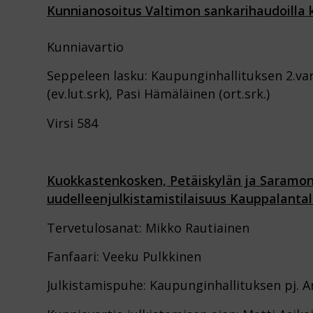
Kunnianosoitus Valtimon sankarihaudoilla k
Kunniavartio
Seppeleen lasku: Kaupunginhallituksen 2.va
(ev.lut.srk), Pasi Hämäläinen (ort.srk.)
Virsi 584
Kuokkastenkosken, Petäiskylän ja Saramon 
uudelleenjulkistamistilaisuus Kauppalantalo
Tervetulosanat: Mikko Rautiainen
Fanfaari: Veeku Pulkkinen
Julkistamispuhe: Kaupunginhallituksen pj. 