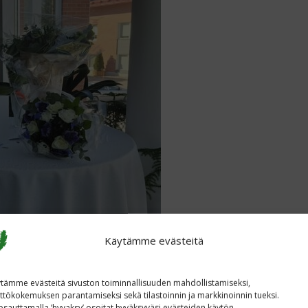
Käytämme evästeitä
tämme evästeitä sivuston toiminnallisuuden mahdollistamiseksi,
ttökokemuksen parantamiseksi sekä tilastoinnin ja markkinoinnin tueksi.
sauttamalla ’hyvaksy’ osoitat hyväksyväsi evästeiden käytön.