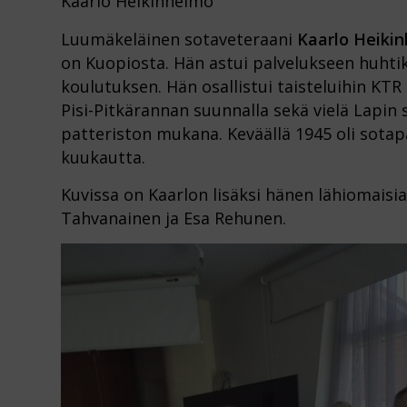
Kaarlo Heikinheimo
Luumäkeläinen sotaveteraani
Kaarlo Heiki
on Kuopiosta. Hän astui palvelukseen huhtik
koulutuksen. Hän osallistui taisteluihin KTR 
Pisi-Pitkärannan suunnalla sekä vielä Lapin
patteriston mukana. Keväällä 1945 oli sotap
kuukautta.
Kuvissa on Kaarlon lisäksi hänen lähiomaisi
Tahvanainen ja Esa Rehunen.