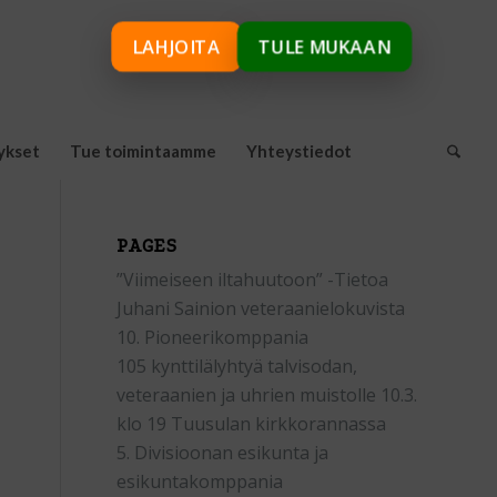
LAHJOITA
TULE MUKAAN
ykset
Tue toimintaamme
Yhteystiedot
PAGES
”Viimeiseen iltahuutoon” -Tietoa
Juhani Sainion veteraanielokuvista
10. Pioneerikomppania
105 kynttilälyhtyä talvisodan,
veteraanien ja uhrien muistolle 10.3.
klo 19 Tuusulan kirkkorannassa
5. Divisioonan esikunta ja
esikuntakomppania