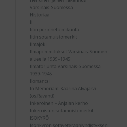
Henkinen jälleenrakennus
Varsinais-Suomessa
Historiaa
Ii
Iitin perinnetoimikunta
Iitin sotamuistomerkit
Ilmajoki
Ilmapommitukset Varsinais-Suomen
alueella 1939–1945
Ilmatorjunta Varsinais-Suomessa
1939-1945
Ilomantsi
In Memoriam: Kaarina Alvajärvi
(os.Ravanti)
Inkeroinen – Anjalan kerho
Inkeroisten sotamuistomerkit
ISOKYRÖ
Isonkyrön sotaveteraaniyhdistyksen