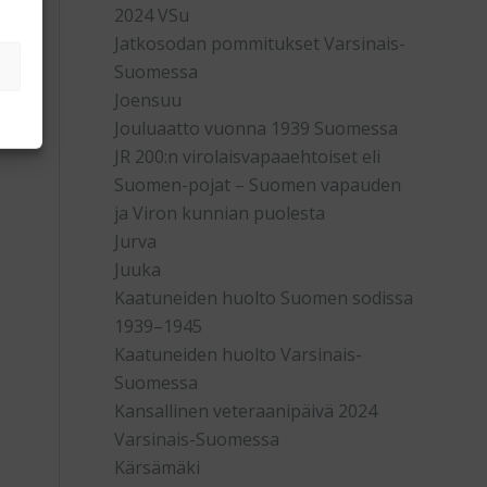
2024 VSu
Jatkosodan pommitukset Varsinais-
Suomessa
Joensuu
Jouluaatto vuonna 1939 Suomessa
JR 200:n virolaisvapaaehtoiset eli
Suomen-pojat – Suomen vapauden
ja Viron kunnian puolesta
Jurva
Juuka
Kaatuneiden huolto Suomen sodissa
1939–1945
Kaatuneiden huolto Varsinais-
Suomessa
Kansallinen veteraanipäivä 2024
Varsinais-Suomessa
Kärsämäki