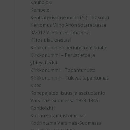
Kauhajoki
Kempele
Kenttätykistörykmentti 5 (Talvisota)
Kertomus Vilho Ahon sotaretkestä
3/2012 Viestimies-lehdessä
Kiitos tilauksestasi
Kirkkonummen perinnetoimikunta
Kirkkonummi – Perustietoa ja
yhteystiedot
Kirkkonummi – Tapahtunutta
Kirkkonummi – Tulevat tapahtumat
Kitee
Konepajateollisuus ja asetuotanto
Varsinais-Suomessa 1939-1945
Kontiolahti
Korian sotamuistomerkit
Kotirintama Varsinais-Suomessa