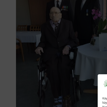
Käy
käy
Nap