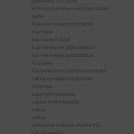
(päivitetty 13.2.2025)
Kotirintamanaisen muistoja sodan
ajalta
Kouvolan sotamuistomerkit
Kuortane
Kuortaneen lotat
Kuortanelaiset jatkosodassa
Kuortanelaiset talvisodassa
Kuusamo
Kuusankosken sotamuistomerkit
Lakkautuneiden järjestöjen
historiaa
Lappi jatkosodassa
Lapset kotirintamalla
Lapua
Lieksa
Lietolaiset sodassa -hanke VSu
Liity jäseneksi