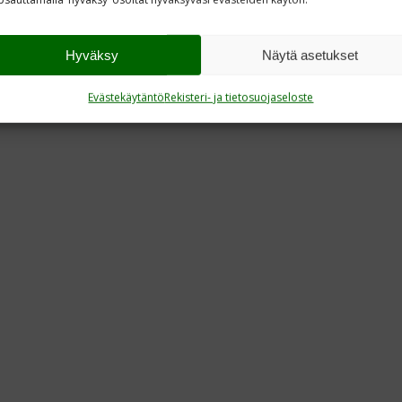
Hyväksy
Näytä asetukset
Evästekäytäntö
Rekisteri- ja tietosuojaseloste