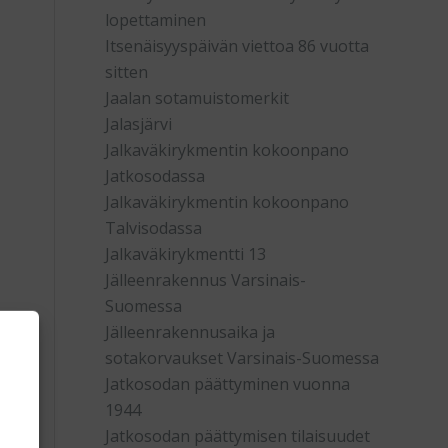
lopettaminen
Itsenäisyyspäivän viettoa 86 vuotta
sitten
Jaalan sotamuistomerkit
Jalasjärvi
Jalkaväkirykmentin kokoonpano
Jatkosodassa
Jalkaväkirykmentin kokoonpano
Talvisodassa
Jalkaväkirykmentti 13
Jälleenrakennus Varsinais-
Suomessa
Jälleenrakennusaika ja
sotakorvaukset Varsinais-Suomessa
Jatkosodan päättyminen vuonna
1944
Jatkosodan päättymisen tilaisuudet