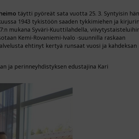
nheimo
täytti pyöreät sata vuotta 25. 3. Syntyisin hä
uussa 1943 tykistöön saaden tykkimiehen ja kirjuri
7:n mukana Syväri-Kuuttilahdella, viivytystaisteluihi
 sotaan Kemi-Rovaniemi-Ivalo -suunnilla raskaan
alvelusta ehtinyt kertyä runsaat vuosi ja kahdeksan
aan ja perinneyhdistyksen edustajina Kari