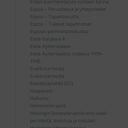
Erään kuortanelaisen sotilaan tarina
Espoo – Perustietoa ja yhteystiedot
Espoo – Tapahtunutta
Espoo – Tulevat tapahtumat
Espoon perinnetoimikunta
Etelä-Karjala e-k
Etelä-Kymenlaakso
Etelä-Kymenlaakso sodassa 1939–
1945
Evakkotarinoita
Evakkotarinoita
Evästekäytäntö (EU)
Haapavesi
Hailuoto
Heimoveteraanit
Helsingin Sotaveteraanikuoro vaalii
perinteitä, muistoja ja toisiaan