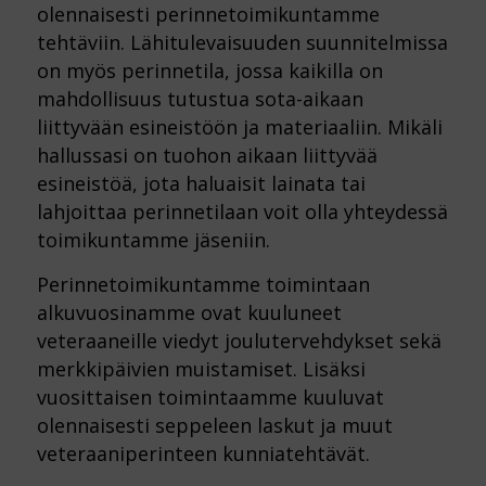
olennaisesti perinnetoimikuntamme
tehtäviin. Lähitulevaisuuden suunnitelmissa
on myös perinnetila, jossa kaikilla on
mahdollisuus tutustua sota-aikaan
liittyvään esineistöön ja materiaaliin. Mikäli
hallussasi on tuohon aikaan liittyvää
esineistöä, jota haluaisit lainata tai
lahjoittaa perinnetilaan voit olla yhteydessä
toimikuntamme jäseniin.
Perinnetoimikuntamme toimintaan
alkuvuosinamme ovat kuuluneet
veteraaneille viedyt joulutervehdykset sekä
merkkipäivien muistamiset. Lisäksi
vuosittaisen toimintaamme kuuluvat
olennaisesti seppeleen laskut ja muut
veteraaniperinteen kunniatehtävät.