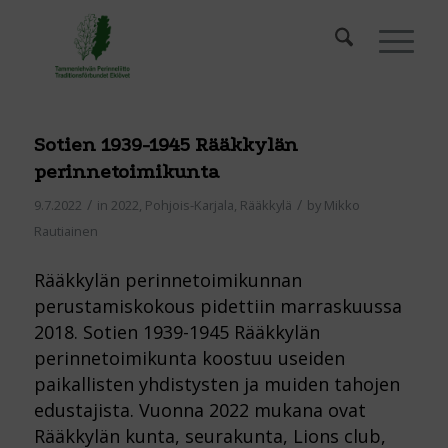
Sotien 1939-1945 Rääkkylän
perinnetoimikunta
/
/
9.7.2022
in
2022
,
Pohjois-Karjala
,
Rääkkylä
by
Mikko
Rautiainen
Rääkkylän perinnetoimikunnan
perustamiskokous pidettiin marraskuussa
2018. Sotien 1939-1945 Rääkkylän
perinnetoimikunta koostuu useiden
paikallisten yhdistysten ja muiden tahojen
edustajista. Vuonna 2022 mukana ovat
Rääkkylän kunta, seurakunta, Lions club,