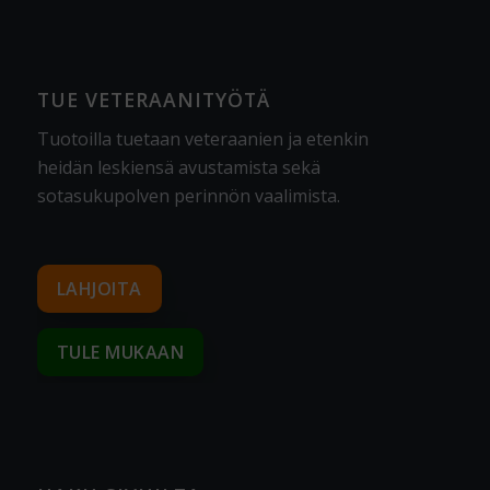
TUE VETERAANITYÖTÄ
Tuotoilla tuetaan veteraanien ja etenkin
heidän leskiensä avustamista sekä
sotasukupolven perinnön vaalimista
.
LAHJOITA
TULE MUKAAN