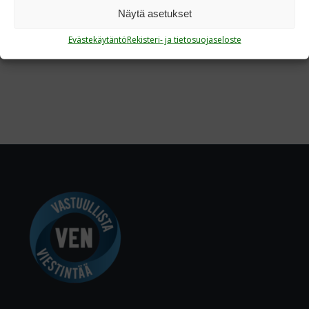
Näytä asetukset
Evästekäytäntö
Rekisteri- ja tietosuojaseloste