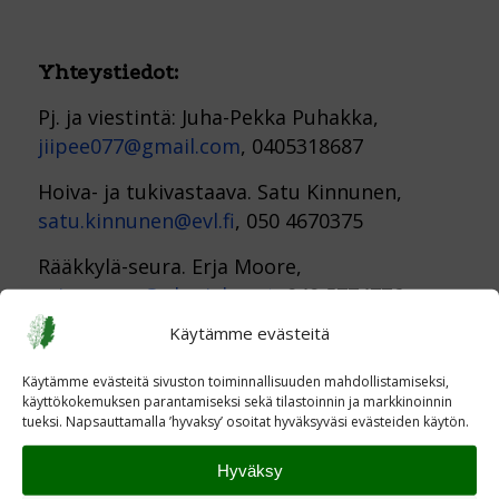
Yhteystiedot
:
Pj. ja viestintä: Juha-Pekka Puhakka,
jiipee077@gmail.com
, 0405318687
Hoiva- ja tukivastaava. Satu Kinnunen,
satu.kinnunen@evl.fi
, 050 4670375
Rääkkylä-seura. Erja Moore,
erja.moore@pkarjala.net
, 040 5774776
Käytämme evästeitä
Lions Club. Jouko Tolvanen
joukotolvanen50@gmail.com
, 0500 576520
Käytämme evästeitä sivuston toiminnallisuuden mahdollistamiseksi,
käyttökokemuksen parantamiseksi sekä tilastoinnin ja markkinoinnin
tueksi. Napsauttamalla ’hyvaksy’ osoitat hyväksyväsi evästeiden käytön.
Hyväksy
Share this entry