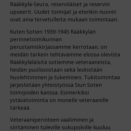
Rääkkylä-Seura, reserviläiset ja reservin
upseerit. Uudet toimijat ja etenkin nuoret
ovat aina tervetulleita mukaan toimintaan.
Kuten Sotien 1939-1945 Rääkkylän
perinnetoimikunnan
perustamiskirjassamme kerrotaan, on
meidän tärkein tehtävämme elossa olevista
Rääkkyläläisitä sotiemme veteraaneista,
heidän puolisoistaan sekä leskistään
huolehtiminen ja tukeminen. Tukitoimintaa
järjestetään yhteistyössä Siun Soten
toimijoiden kanssa. Esimerkiksi
ystävätoiminta on monelle veteraanille
tärkeää.
Veteraaniperinteen vaaliminen ja
siirtäminen tuleville sukupolville kuuluu