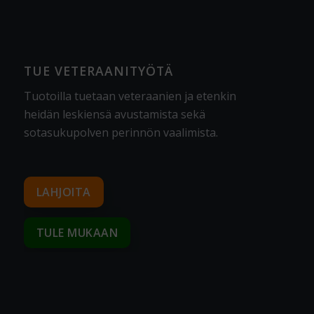
TUE VETERAANITYÖTÄ
Tuotoilla tuetaan veteraanien ja etenkin
heidän leskiensä avustamista sekä
sotasukupolven perinnön vaalimista
.
LAHJOITA
TULE MUKAAN