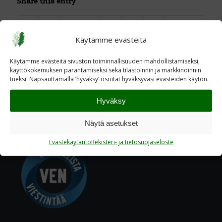
Share this entry
Käytämme evästeitä
Käytämme evästeitä sivuston toiminnallisuuden mahdollistamiseksi,
käyttökokemuksen parantamiseksi sekä tilastoinnin ja markkinoinnin
tueksi. Napsauttamalla ’hyvaksy’ osoitat hyväksyväsi evästeiden käytön.
Hyväksy
Näytä asetukset
Evästekäytäntö
Rekisteri- ja tietosuojaseloste