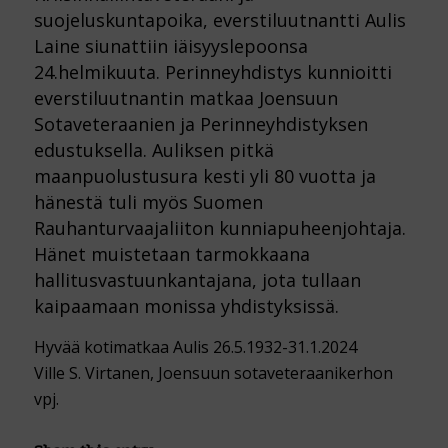
suojeluskuntapoika, everstiluutnantti Aulis
Laine siunattiin iäisyyslepoonsa
24.helmikuuta. Perinneyhdistys kunnioitti
everstiluutnantin matkaa Joensuun
Sotaveteraanien ja Perinneyhdistyksen
edustuksella. Auliksen pitkä
maanpuolustusura kesti yli 80 vuotta ja
hänestä tuli myös Suomen
Rauhanturvaajaliiton kunniapuheenjohtaja.
Hänet muistetaan tarmokkaana
hallitusvastuunkantajana, jota tullaan
kaipaamaan monissa yhdistyksissä.
Hyvää kotimatkaa Aulis 26.5.1932-31.1.2024
Ville S. Virtanen, Joensuun sotaveteraanikerhon
vpj.