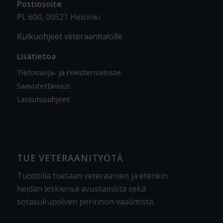
Postiosoite
PL 600, 00521 Helsinki
Kulkuohjeet veteraanitalolle
Lisätietoa
Tietosuoja- ja rekisteriseloste
Saavutettavuus
Laskutusohjeet
TUE VETERAANITYÖTÄ
Tuotoilla tuetaan veteraanien ja etenkin
heidän leskiensä avustamista sekä
sotasukupolven perinnön vaalimista
.