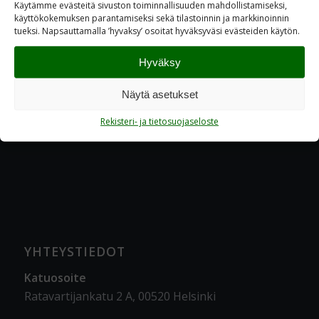
Käytämme evästeitä sivuston toiminnallisuuden mahdollistamiseksi,
käyttökokemuksen parantamiseksi sekä tilastoinnin ja markkinoinnin
tueksi. Napsauttamalla ’hyvaksy’ osoitat hyväksyväsi evästeiden käytön.
Hyväksy
Näytä asetukset
Rekisteri- ja tietosuojaseloste
YHTEYSTIEDOT
Katuosoite
Ratavartijankatu 2 A, 00520 Helsinki