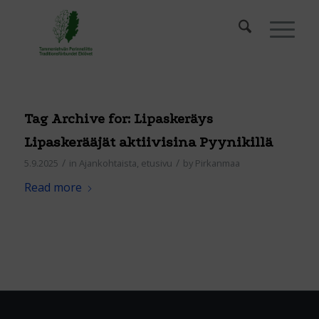
Tag Archive for:
Lipaskeräys
Lipaskerääjät aktiivisina Pyynikillä
/
/
5.9.2025
in
Ajankohtaista
,
etusivu
by
Pirkanmaa
Read more