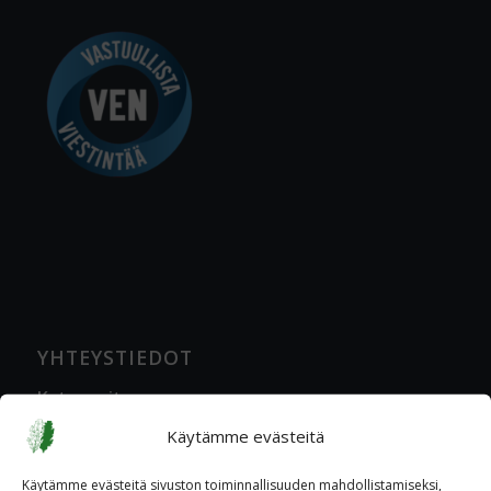
YHTEYSTIEDOT
Katuosoite
Ratavartijankatu 2 A, 00520 Helsinki
Käytämme evästeitä
Postiosoite
Käytämme evästeitä sivuston toiminnallisuuden mahdollistamiseksi,