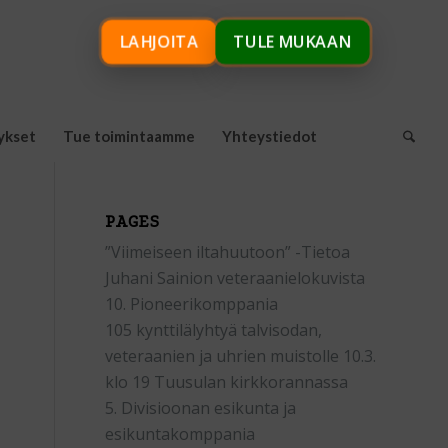
LAHJOITA
TULE MUKAAN
ykset
Tue toimintaamme
Yhteystiedot
PAGES
”Viimeiseen iltahuutoon” -Tietoa
Juhani Sainion veteraanielokuvista
10. Pioneerikomppania
105 kynttilälyhtyä talvisodan,
veteraanien ja uhrien muistolle 10.3.
klo 19 Tuusulan kirkkorannassa
5. Divisioonan esikunta ja
esikuntakomppania