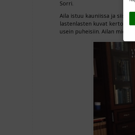
Sorri.
Aila istuu kauniissa ja siist
lastenlasten kuvat kertovat s
usein puheisiin. Ailan mies ku