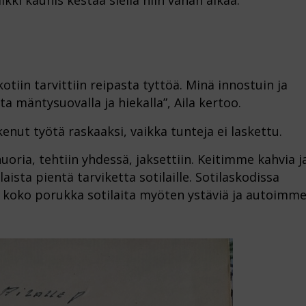
aikki kaunis kestää siellä niin vähän aikaa.”
skotiin tarvittiin reipasta tyttöä. Minä innostuin ja
ta mäntysuovalla ja hiekalla”, Aila kertoo.
enut työtä raskaaksi, vaikka tunteja ei laskettu.
nuoria, tehtiin yhdessä, jaksettiin. Keitimme kahvia j
sta pientä tarviketta sotilaille. Sotilaskodissa
e koko porukka sotilaita myöten ystäviä ja autoimm