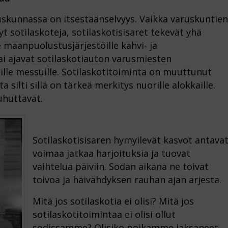
uskunnassa on itsestäänselvyys. Vaikka varuskuntien
 sotilaskoteja, sotilaskotisisaret tekevät yhä
 maanpuolustusjärjestöille kahvi- ja
i ajavat sotilaskotiauton varusmiesten
isille messuille. Sotilaskotitoiminta on muuttunut
a silti sillä on tärkeä merkitys nuorille alokkaille.
uhuttavat.
Sotilaskotisisaren hymyilevät kasvot antava
voimaa jatkaa harjoituksia ja tuovat
vaihtelua päiviin. Sodan aikana ne toivat
toivoa ja häivähdyksen rauhan ajan arjesta.
Mitä jos sotilaskotia ei olisi? Mitä jos
sotilaskotitoimintaa ei olisi ollut
sodissamme? Olisiko poikamme jaksaneet