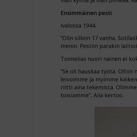
liian kylmä ja liian pimeää. K
Ensimmäinen pesti
Ivalossa 1944.
”Olin silloin 17 vanha. Sotila
menin. Pestiin parakin lattioi
Toimelias nuori nainen ei kok
”Se oli hauskaa työtä. Oltiin 
leivoimme ja myimme kaikenlai
riitti aina tekemistä. Olimm
toisiamme”, Aila kertoo.