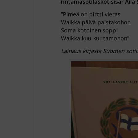
rintamasotilaskotisisar Aila 
”Pimeä on pirtti vieras
Waikka päivä paistakohon
Soma kotoinen soppi
Waikka kuu kuutamohon”
Lainaus kirjasta Suomen so