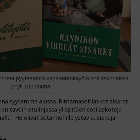
ehneet pyyteetöntä vapaaehtoistyötä sotilaskodeissa
jo yli 100 vuotta.
senäisyytemme alussa. Rintamasotilaskotisisaret
en tavoin etulinjassa ylläpitäen sotilaskoteja
alla. He olivat sotamiehille ystäviä, siskoja,
eää