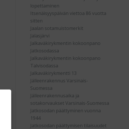
lopettaminen
Itsenäisyyspäivän viettoa 86 vuotta
sitten
Jaalan sotamuistomerkit
Jalasjärvi
Jalkaväkirykmentin kokoonpano
Jatkosodassa
Jalkaväkirykmentin kokoonpano
Talvisodassa
Jalkaväkirykmentti 13
Jälleenrakennus Varsinais-
Suomessa
Jälleenrakennusaika ja
sotakorvaukset Varsinais-Suomessa
Jatkosodan päättyminen vuonna
1944
Jatkosodan päättymisen tilaisuudet