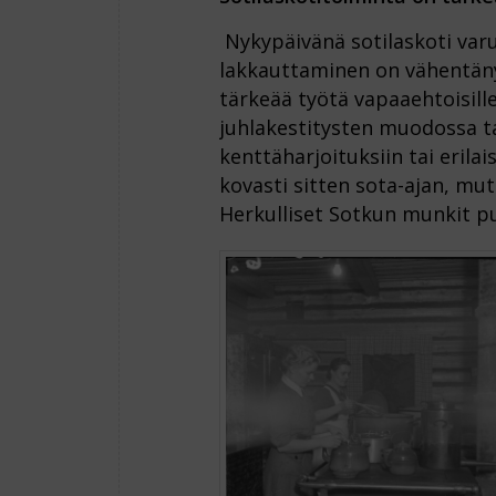
Nykypäivänä sotilaskoti var
lakkauttaminen on vähentänyt
tärkeää työtä vapaaehtoisille
juhlakestitysten muodossa ta
kenttäharjoituksiin tai erila
kovasti sitten sota-ajan, mutt
Herkulliset Sotkun munkit p