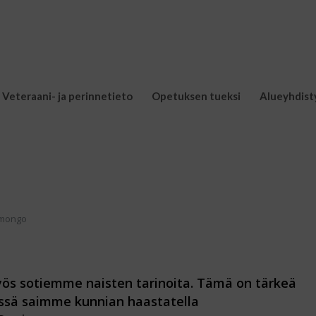
Veteraani- ja perinnetieto
Opetuksen tueksi
Alueyhdist
umongo
s sotiemme naisten tarinoita. Tämä on tärkeä
issä saimme kunnian haastatella