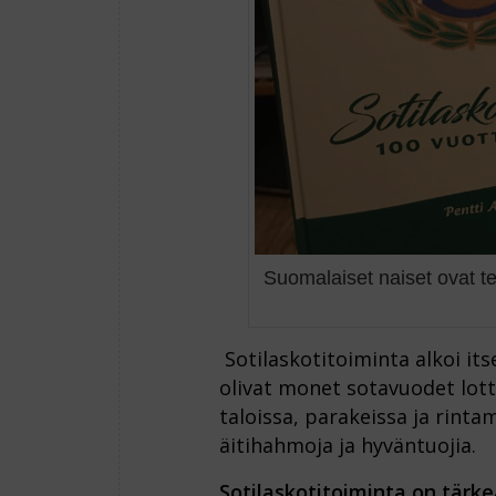
Suomalaiset naiset ovat t
Sotilaskotitoiminta alkoi it
olivat monet sotavuodet lotti
taloissa, parakeissa ja rintam
äitihahmoja ja hyväntuojia.
Sotilaskotitoiminta on tärk