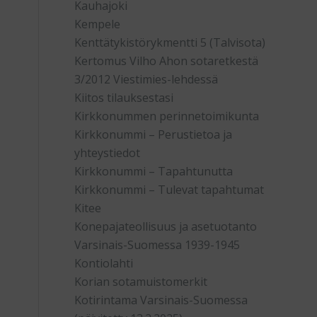
Kauhajoki
Kempele
Kenttätykistörykmentti 5 (Talvisota)
Kertomus Vilho Ahon sotaretkestä
3/2012 Viestimies-lehdessä
Kiitos tilauksestasi
Kirkkonummen perinnetoimikunta
Kirkkonummi – Perustietoa ja
yhteystiedot
Kirkkonummi – Tapahtunutta
Kirkkonummi – Tulevat tapahtumat
Kitee
Konepajateollisuus ja asetuotanto
Varsinais-Suomessa 1939-1945
Kontiolahti
Korian sotamuistomerkit
Kotirintama Varsinais-Suomessa