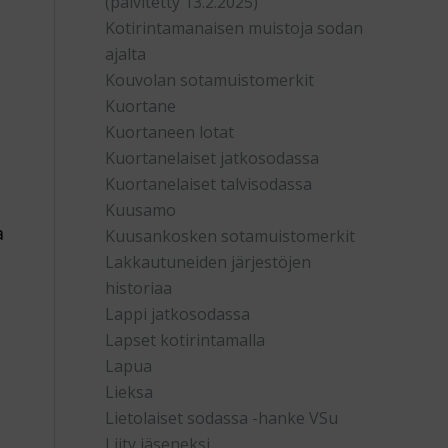
(päivitetty 13.2.2025)
Kotirintamanaisen muistoja sodan
ajalta
Kouvolan sotamuistomerkit
Kuortane
Kuortaneen lotat
Kuortanelaiset jatkosodassa
Kuortanelaiset talvisodassa
Kuusamo
a
Kuusankosken sotamuistomerkit
Lakkautuneiden järjestöjen
e
historiaa
Lappi jatkosodassa
Lapset kotirintamalla
Lapua
Lieksa
Lietolaiset sodassa -hanke VSu
Liity jäseneksi