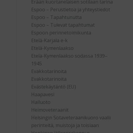
Erään kuortanelaisen sotilaan tarina
Espoo – Perustietoa ja yhteystiedot
Espoo – Tapahtunutta
Espoo – Tulevat tapahtumat
Espoon perinnetoimikunta
Etelä-Karjala e-k
Etelä-Kymenlaakso
Etelä-Kymenlaakso sodassa 1939–
1945
Evakkotarinoita
Evakkotarinoita
Evästekäytäntö (EU)
Haapavesi
Hailuoto
Heimoveteraanit
Helsingin Sotaveteraanikuoro vaalii
perinteitä, muistoja ja toisiaan