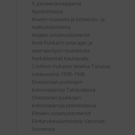
9. pioneerikomppania
Ajankohtaista
Alueen museoita ja kotiseutu- ja
matkailukohteita
Anjalan sotamuistomerkit
Antti Punkarin sota-ajan ja
veteraanityön muisteluita
Asekätkentää Kauhavalla
Crichton-Vulcanin telakka Turussa
sotavuosina 1939–1945
Divisioonan joukkojen
kokoonpanoja Talvisodassa
Divisoonan joukkojen
kokoonpanoja Jatkosodassa
Elimäen sotamuistomerkit
Elintarvikesäännöstely Varsinais-
Suomessa