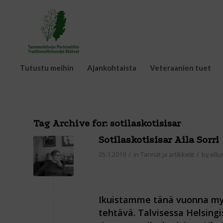
Tutustu meihin
Ajankohtaista
Veteraanien tuet
Tag Archive for:
sotilaskotisisar
Sotilaskotisisar Aila Sorri
/
/
25.1.2019
in
Tarinat ja artikkelit
by
ell
Ikuistamme tänä vuonna myö
tehtävä. Talvisessa Helsing