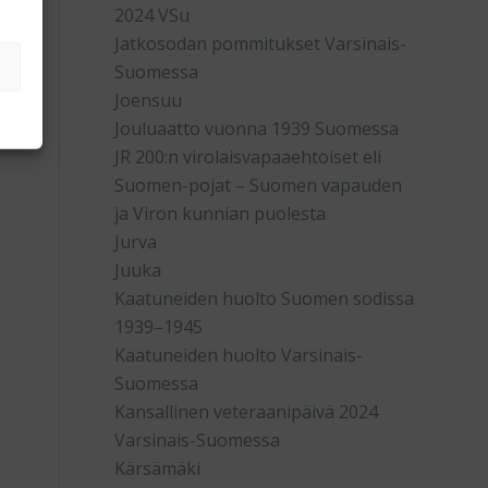
2024 VSu
Jatkosodan pommitukset Varsinais-
Suomessa
Joensuu
Jouluaatto vuonna 1939 Suomessa
JR 200:n virolaisvapaaehtoiset eli
Suomen-pojat – Suomen vapauden
ja Viron kunnian puolesta
Jurva
Juuka
Kaatuneiden huolto Suomen sodissa
1939–1945
Kaatuneiden huolto Varsinais-
Suomessa
Kansallinen veteraanipäivä 2024
Varsinais-Suomessa
Kärsämäki