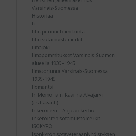
Henkinen jälleenrakennus
Varsinais-Suomessa
Historiaa
Ii
Iitin perinnetoimikunta
Iitin sotamuistomerkit
Ilmajoki
Ilmapommitukset Varsinais-Suomen
alueella 1939–1945
Ilmatorjunta Varsinais-Suomessa
1939-1945
t
Ilomantsi
In Memoriam: Kaarina Alvajärvi
(os.Ravanti)
Inkeroinen – Anjalan kerho
Inkeroisten sotamuistomerkit
ISOKYRÖ
Isonkyrön sotaveteraaniyhdistyksen