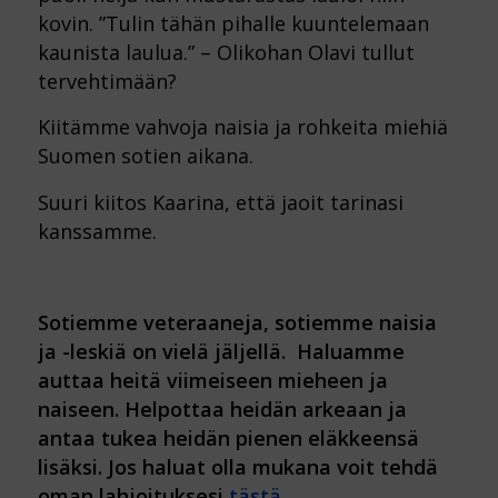
kovin. ”Tulin tähän pihalle kuuntelemaan
kaunista laulua.” – Olikohan Olavi tullut
tervehtimään?
Kiitämme vahvoja naisia ja rohkeita miehiä
Suomen sotien aikana.
Suuri kiitos Kaarina, että jaoit tarinasi
kanssamme.
Sotiemme veteraaneja, sotiemme naisia
ja -leskiä on vielä jäljellä. Haluamme
auttaa heitä viimeiseen mieheen ja
naiseen. Helpottaa heidän arkeaan ja
antaa tukea heidän pienen eläkkeensä
lisäksi. Jos haluat olla mukana voit tehdä
oman lahjoituksesi
tästä.