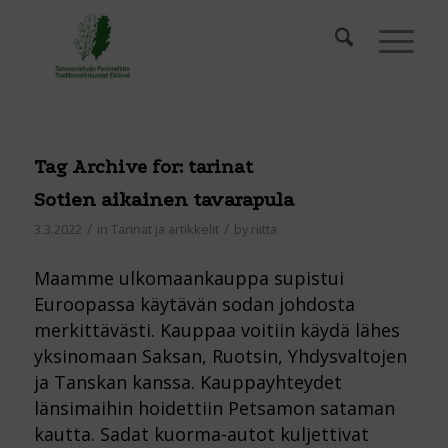
Tag Archive for:
tarinat
Sotien aikainen tavarapula
/
/
3.3.2022
in
Tarinat ja artikkelit
by
riitta
Maamme ulkomaankauppa supistui
Euroopassa käytävän sodan johdosta
merkittävästi. Kauppaa voitiin käydä lähes
yksinomaan Saksan, Ruotsin, Yhdysvaltojen
ja Tanskan kanssa. Kauppayhteydet
länsimaihin hoidettiin Petsamon sataman
kautta. Sadat kuorma-autot kuljettivat