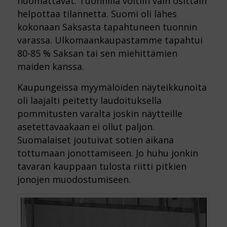
huomattavat. Tuonnilla voitiin vain osittain
helpottaa tilannetta. Suomi oli lähes
kokonaan Saksasta tapahtuneen tuonnin
varassa. Ulkomaankaupastamme tapahtui
80-85 % Saksan tai sen miehittämien
maiden kanssa.
Kaupungeissa myymälöiden näyteikkunoita
oli laajalti peitetty laudoituksella
pommitusten varalta joskin näytteille
asetettavaakaan ei ollut paljon.
Suomalaiset joutuivat sotien aikana
tottumaan jonottamiseen. Jo huhu jonkin
tavaran kauppaan tulosta riitti pitkien
jonojen muodostumiseen.