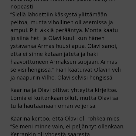
nopeasti.
”Siellä lähdettiin käskystä ylittämään
peltoa, mutta vihollinen oli asemissa ja
ampui. Piti äkkiä perääntyä. Monta kaatui
jo siinä heti ja Olavi kuuli kun hänen
ystävänsä Armas huusi apua. Olavi sanoi,
että ei sinne ketään jätetä ja haki
haavoittuneen Armaksen suojaan. Armas
selvisi hengissä.” Pian kaatuivat Olavin veli
ja naapurin Vilho. Olavi selvisi hengissä.
Kaarina ja Olavi pitivät yhteyttä kirjeitse.
Lomia ei kuitenkaan ollut, mutta Olavi sai
tulla hautaamaan oman veljensä.
Kaarina kertoo, että Olavi oli rohkea mies.
”Se meni minne vain, ei peljännyt ollenkaan.
Kerrankin oli yhdestä saaresta