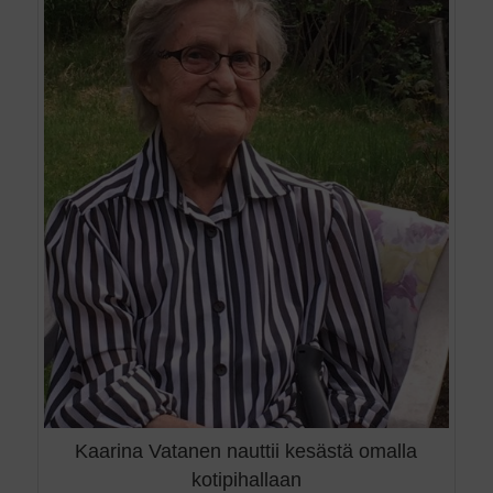
Kaarina Vatanen nauttii kesästä omalla
kotipihallaan