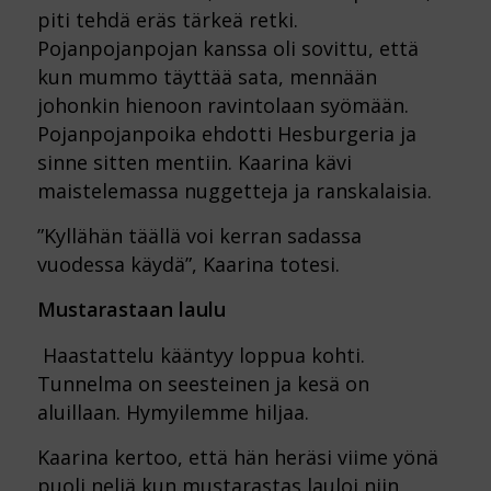
piti tehdä eräs tärkeä retki.
Pojanpojanpojan kanssa oli sovittu, että
kun mummo täyttää sata, mennään
johonkin hienoon ravintolaan syömään.
Pojanpojanpoika ehdotti Hesburgeria ja
sinne sitten mentiin. Kaarina kävi
maistelemassa nuggetteja ja ranskalaisia.
”Kyllähän täällä voi kerran sadassa
vuodessa käydä”, Kaarina totesi.
Mustarastaan laulu
Haastattelu kääntyy loppua kohti.
Tunnelma on seesteinen ja kesä on
aluillaan. Hymyilemme hiljaa.
Kaarina kertoo, että hän heräsi viime yönä
puoli neljä kun mustarastas lauloi niin