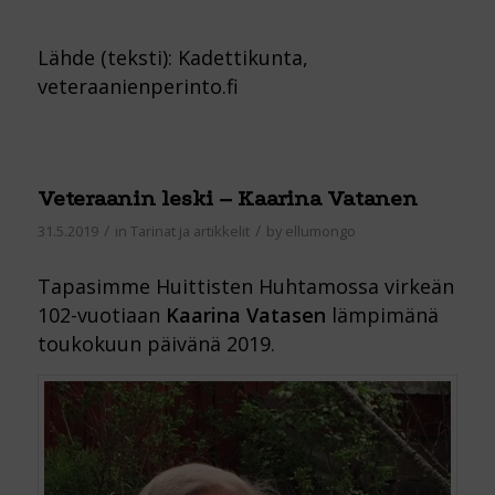
Lähde (teksti): Kadettikunta,
veteraanienperinto.fi
Veteraanin leski – Kaarina Vatanen
/
/
31.5.2019
in
Tarinat ja artikkelit
by
ellumongo
Tapasimme Huittisten Huhtamossa virkeän
102-vuotiaan
Kaarina Vatasen
lämpimänä
toukokuun päivänä 2019.