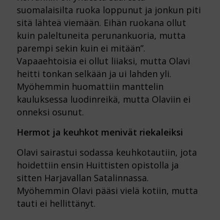
suomalaisilta ruoka loppunut ja jonkun piti
sitä lähteä viemään. Eihän ruokana ollut
kuin paleltuneita perunankuoria, mutta
parempi sekin kuin ei mitään”.
Vapaaehtoisia ei ollut liiaksi, mutta Olavi
heitti tonkan selkään ja ui lahden yli.
Myöhemmin huomattiin manttelin
kauluksessa luodinreikä, mutta Olaviin ei
onneksi osunut.
Hermot ja keuhkot menivät riekaleiksi
Olavi sairastui sodassa keuhkotautiin, jota
hoidettiin ensin Huittisten opistolla ja
sitten Harjavallan Satalinnassa.
Myöhemmin Olavi pääsi vielä kotiin, mutta
tauti ei hellittänyt.