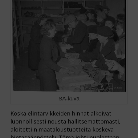
SA-kuva
Koska elintarvikkeiden hinnat alkoivat
luonnollisesti nousta hallitsemattomasti,
aloitettiin maataloustuotteita koskeva
hintasäännöstely. Tämä johti puolestaan