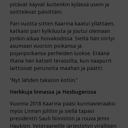
ystävät käyvät kuitenkin kylässä usein ja
soittelevat päivittäin.
Pari vuotta sitten Kaarina kaatui yllättäen,
katkaisi pari kylkiluuta ja joutui olemaan
jonkin aikaa hoivakodissa. Sieltä hän siirtyi
asumaan vuoroin poikansa ja
pojanpoikansa perheiden luokse. Eräänä
iltana hän katseli terassilta, kun naapurit
laittoivat perunoita maahan ja päätti:
”Nyt lähden takaisin kotiin.”
Herkkuja linnassa ja Hesbugerissa
Vuonna 2018 Kaarina pääsi kunniavieraaksi
myös Linnan juhliin ja siellä tapasi
presidentti Sauli Niinistön ja rouva Jenni
Haukion. Veteraaneille järjestetyn virallisen