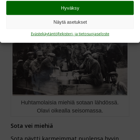
Hyväksy
Näytä asetukset
Evästekäytäntö
Rekisteri- ja tietosuojaseloste
Huhtamolaisia miehiä sotaan lähdössä.
Olavi oikealla seisomassa.
Sota vei miehiä
Sota näytti karmeimmat puolensa hyvin