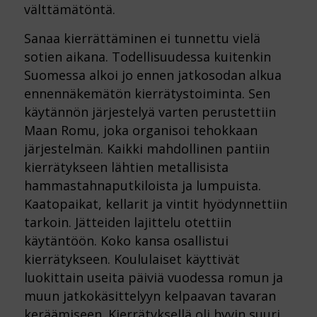
välttämätöntä.
Sanaa kierrättäminen ei tunnettu vielä
sotien aikana. Todellisuudessa kuitenkin
Suomessa alkoi jo ennen jatkosodan alkua
ennennäkemätön kierrätystoiminta. Sen
käytännön järjestelyä varten perustettiin
Maan Romu, joka organisoi tehokkaan
järjestelmän. Kaikki mahdollinen pantiin
kierrätykseen lähtien metallisista
hammastahnaputkiloista ja lumpuista.
Kaatopaikat, kellarit ja vintit hyödynnettiin
tarkoin. Jätteiden lajittelu otettiin
käytäntöön. Koko kansa osallistui
kierrätykseen. Koululaiset käyttivät
luokittain useita päiviä vuodessa romun ja
muun jatkokäsittelyyn kelpaavan tavaran
keräämiseen. Kierrätyksellä oli hyvin suuri