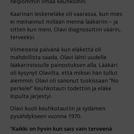
helpommin ilmaa keuhkoihin.
Kaarinan leskeneläke oli vaarassa, kun mies
ei meinannut millään mennä lääkäriin – ja
sitten kun meni, Olavi diagnosoitiin väärin,
terveeksi.
Viimeisenä päivänä kun eläkettä oli
mahdollista saada, Olavi lähti uudelle
lääkärireissulle painostuksen alla. Lääkäri
oli kysynyt Olavilta, että miksei hän tullut
aiemmin. Olavi oli sanonut tuskissaan ”No
perkele!” Keuhkotauti todettiin ja eläke
lopulta järjestyi.
Olavi kuoli keuhkotautiin ja sydämen
pysähdykseen vuonna 1970.
”
Kaikki on hyvin kun sais vain terveenä