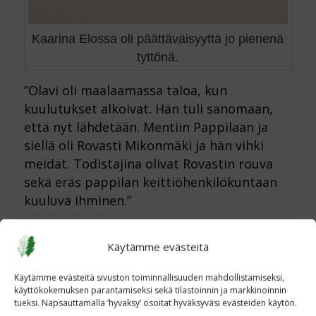
Kaarina Elossa oli päättäväisyyttä jo pienenä
tyttönä.
”Olavi oli maalaamassa taloa, kun
kuulutukset alkoivat. Hän tuli sanomaan,
että nyt lähdetään. Mentiin Pappilaan ja
siellä oli Rovasti Mikonmäki ja hän vihki
meidät. Todistajina olivat Rovastin rouva
sekä eräs pappilan keittiöhenkilökuntaan
kuuluva ihminen.”
Huhtamolaiset miehet kokoontuivat yhteen
ja heidät kerättiin Kiikkaan. Olavi meni
Käytämme evästeitä
vähän myöhässä, koska vihkiminen vei
Käytämme evästeitä sivuston toiminnallisuuden mahdollistamiseksi,
aikansa.
käyttökokemuksen parantamiseksi sekä tilastoinnin ja markkinoinnin
tueksi. Napsauttamalla ’hyvaksy’ osoitat hyväksyväsi evästeiden käytön.
Sitten sota alkoi.