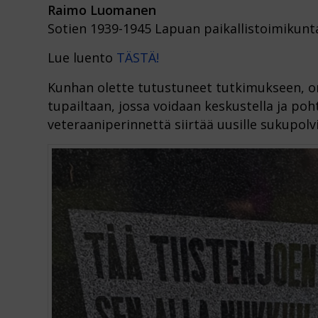
Raimo Luomanen
Sotien 1939-1945 Lapuan paikallistoimikunt
Lue luento
TÄSTÄ!
Kunhan olette tutustuneet tutkimukseen, o
tupailtaan, jossa voidaan keskustella ja po
veteraaniperinnettä siirtää uusille sukupolvi