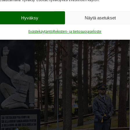
Hyväksy
Näytä asetukset
Evästekäytäntö
Rekisteri- ja tietosuojaseloste