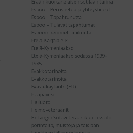
Erään kuortanelaisen sotilaan tarina
Espoo – Perustietoa ja yhteystiedot
Espoo – Tapahtunutta
Espoo – Tulevat tapahtumat
Espoon perinnetoimikunta
Etelä-Karjala e-k
Etelä-Kymenlaakso
Etelä-Kymenlaakso sodassa 1939–
1945
Evakkotarinoita
Evakkotarinoita
Evästekäytäntö (EU)
Haapavesi
Hailuoto
Heimoveteraanit
Helsingin Sotaveteraanikuoro vaalii
perinteitä, muistoja ja toisiaan