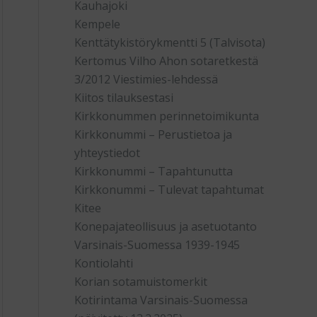
Kauhajoki
Kempele
Kenttätykistörykmentti 5 (Talvisota)
Kertomus Vilho Ahon sotaretkestä
3/2012 Viestimies-lehdessä
Kiitos tilauksestasi
Kirkkonummen perinnetoimikunta
Kirkkonummi – Perustietoa ja
yhteystiedot
Kirkkonummi – Tapahtunutta
Kirkkonummi – Tulevat tapahtumat
Kitee
Konepajateollisuus ja asetuotanto
Varsinais-Suomessa 1939-1945
Kontiolahti
Korian sotamuistomerkit
Kotirintama Varsinais-Suomessa