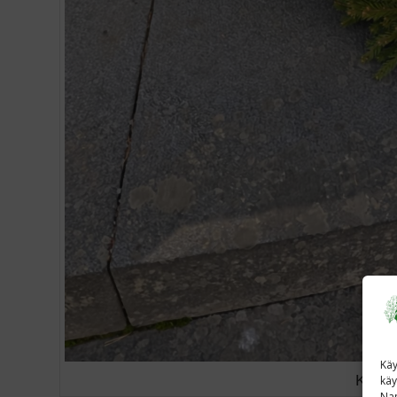
Käy
Kuva:
käy
Nap