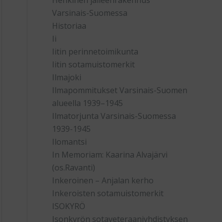
Henkinen jälleenrakennus
Varsinais-Suomessa
Historiaa
Ii
Iitin perinnetoimikunta
Iitin sotamuistomerkit
Ilmajoki
Ilmapommitukset Varsinais-Suomen
alueella 1939–1945
Ilmatorjunta Varsinais-Suomessa
1939-1945
Ilomantsi
In Memoriam: Kaarina Alvajärvi
(os.Ravanti)
Inkeroinen – Anjalan kerho
Inkeroisten sotamuistomerkit
ISOKYRÖ
Isonkyrön sotaveteraaniyhdistyksen