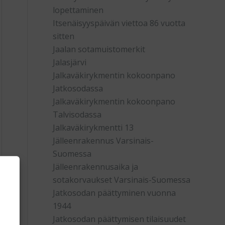
lopettaminen
Itsenäisyyspäivän viettoa 86 vuotta
sitten
Jaalan sotamuistomerkit
Jalasjärvi
Jalkaväkirykmentin kokoonpano
Jatkosodassa
Jalkaväkirykmentin kokoonpano
Talvisodassa
Jalkaväkirykmentti 13
Jälleenrakennus Varsinais-
Suomessa
Jälleenrakennusaika ja
sotakorvaukset Varsinais-Suomessa
Jatkosodan päättyminen vuonna
1944
Jatkosodan päättymisen tilaisuudet