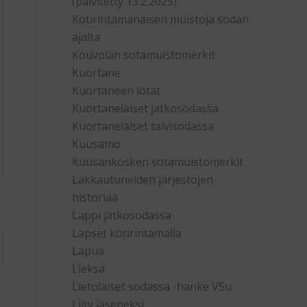
(päivitetty 13.2.2025)
Kotirintamanaisen muistoja sodan
ajalta
Kouvolan sotamuistomerkit
Kuortane
Kuortaneen lotat
Kuortanelaiset jatkosodassa
Kuortanelaiset talvisodassa
Kuusamo
Kuusankosken sotamuistomerkit
Lakkautuneiden järjestöjen
historiaa
Lappi jatkosodassa
Lapset kotirintamalla
Lapua
Lieksa
Lietolaiset sodassa -hanke VSu
Liity jäseneksi