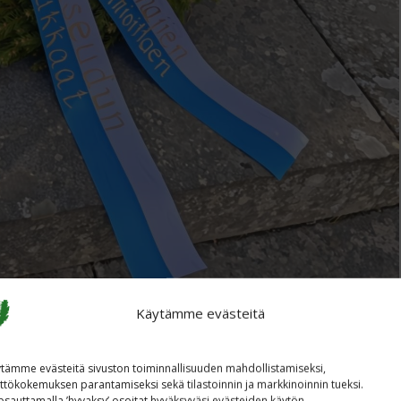
Käytämme evästeitä
tämme evästeitä sivuston toiminnallisuuden mahdollistamiseksi,
 Jussi Peräaho
ttökokemuksen parantamiseksi sekä tilastoinnin ja markkinoinnin tueksi.
sauttamalla ’hyvaksy’ osoitat hyväksyväsi evästeiden käytön.