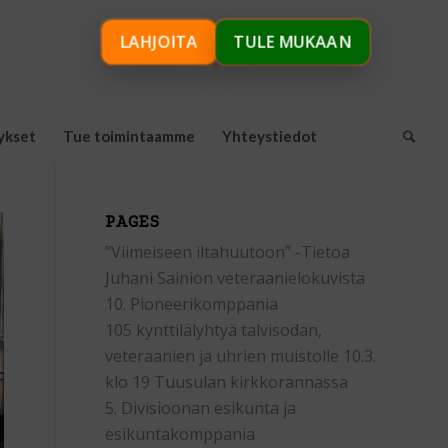
LAHJOITA
TULE MUKAAN
ykset
Tue toimintaamme
Yhteystiedot
PAGES
”Viimeiseen iltahuutoon” -Tietoa
Juhani Sainion veteraanielokuvista
10. Pioneerikomppania
105 kynttilälyhtyä talvisodan,
veteraanien ja uhrien muistolle 10.3.
klo 19 Tuusulan kirkkorannassa
5. Divisioonan esikunta ja
esikuntakomppania