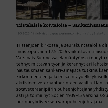
Tiisteläisiä kohtaloita – Sankarihauta
/
/
19.5.2026
in
Julkaisut
,
Lapua perinnetoimikunta
by
Etela-Po
Tiistenjoen kirkossa ja seurakuntatalolla ol
muistopäivänä 17.5.2026 vaikuttava tilaisuus
Varsinais-Suomessa elämäntyönsä tehnyt r
tehnyt mittavan työn ja kerännyt eri lähteis
hautausmaan sankarivainajista tutkimuksen,
kirkonmenojen jälkeen salintäydelle yleisöll
aktiivinen veteraaniperinteen vaalija. Hän 
sotaveteraanipiirin puheenjohtajana yhdis
asti ja toimii nyt Sotien 1939-45 Varsinais-
perinneyhdistyksen varapuheenjohtajana.