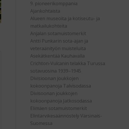
9. pioneerikomppania
Ajankohtaista
Alueen museoita ja kotiseutu- ja
matkailukohteita
Anjalan sotamuistomerkit
Antti Punkarin sota-ajan ja
veteraanityön muisteluita
Asekätkentää Kauhavalla
Crichton-Vulcanin telakka Turussa
sotavuosina 1939–1945
Divisioonan joukkojen
kokoonpanoja Talvisodassa
Divisoonan joukkojen
kokoonpanoja Jatkosodassa
Elimäen sotamuistomerkit
Elintarvikesäännöstely Varsinais-
Suomessa