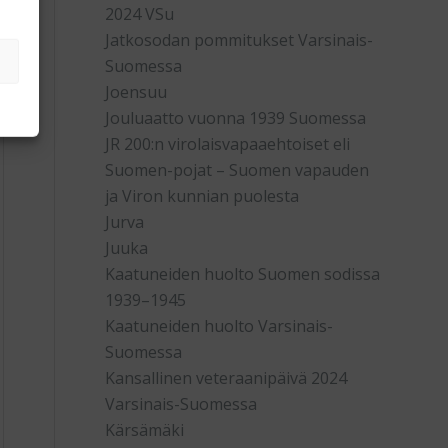
2024 VSu
Jatkosodan pommitukset Varsinais-
Suomessa
Joensuu
Jouluaatto vuonna 1939 Suomessa
JR 200:n virolaisvapaaehtoiset eli
Suomen-pojat – Suomen vapauden
ja Viron kunnian puolesta
Jurva
Juuka
Kaatuneiden huolto Suomen sodissa
1939–1945
Kaatuneiden huolto Varsinais-
Suomessa
Kansallinen veteraanipäivä 2024
Varsinais-Suomessa
Kärsämäki