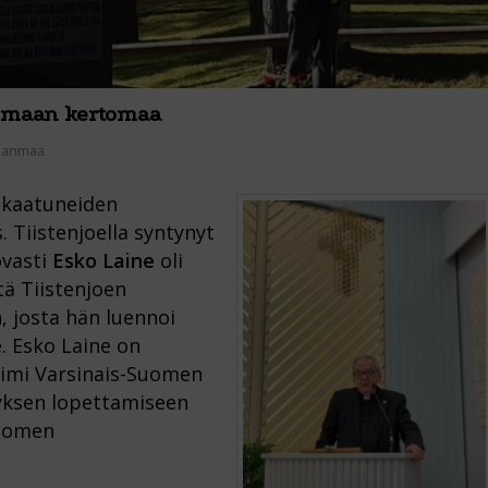
usmaan kertomaa
hjanmaa
i kaatuneiden
. Tiistenjoella syntynyt
ovasti
Esko Laine
oli
tä Tiistenjoen
 josta hän luennoi
e. Esko Laine on
toimi Varsinais-Suomen
tyksen lopettamiseen
Suomen