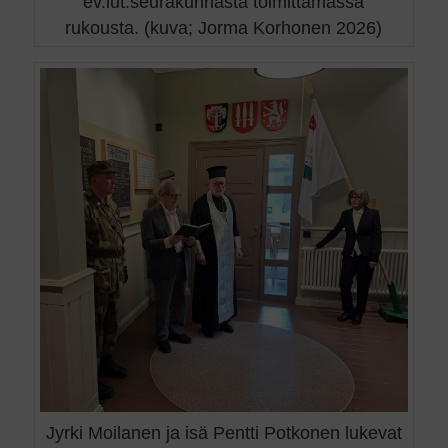
ev.lut.seurakunnasta toimittamassa
rukousta. (kuva; Jorma Korhonen 2026)
Jyrki Moilanen ja isä Pentti Potkonen lukevat