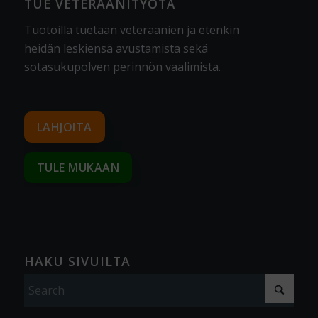
TUE VETERAANITYÖTÄ
Tuotoilla tuetaan veteraanien ja etenkin
heidän leskiensä avustamista sekä
sotasukupolven perinnön vaalimista
.
LAHJOITA
TULE MUKAAN
HAKU SIVUILTA