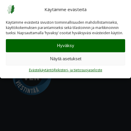
Käytämme evästeitä
Käytämme evästeitä sivuston toiminnallisuuden mahdollistamiseksi,
käyttökokemuksen parantamiseksi sekä tilastoinnin ja markkinoinnin
tueksi. Napsauttamalla ’hyvaksy’ osoitat hyväksyväsi evästeiden käytön.
Hyväksy
Näytä asetukset
Evästekäytäntö
Rekisteri- ja tietosuojaseloste