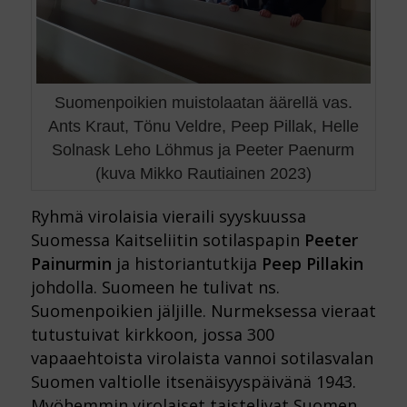
Suomenpoikien muistolaatan äärellä vas.
Ants Kraut, Tönu Veldre, Peep Pillak, Helle
Solnask Leho Löhmus ja Peeter Paenurm
(kuva Mikko Rautiainen 2023)
Ryhmä virolaisia vieraili syyskuussa
Suomessa Kaitseliitin sotilaspapin
Peeter
Painurmin
ja historiantutkija
Peep Pillakin
johdolla. Suomeen he tulivat ns.
Suomenpoikien jäljille. Nurmeksessa vieraat
tutustuivat kirkkoon, jossa 300
vapaaehtoista virolaista vannoi sotilasvalan
Suomen valtiolle itsenäisyyspäivänä 1943.
Myöhemmin virolaiset taistelivat Suomen