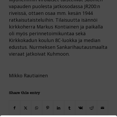
vapauden puolesta jatkosodassa JR200:n
riveissä, ottaen osaa mm. kesän 1944
ratkaisutaisteluihin. Tilaisuutta isännöi
kirkkoherra Markus Kontiainen ja paikalla
oli myös perinnetoimikuntaa sekä
Kirkkokadun koulun 8C-luokka ja median
edustus. Nurmeksen Sankarihautausmaalta
vieraat jatkoivat Kuhmoon.
Mikko Rautiainen
Share this entry