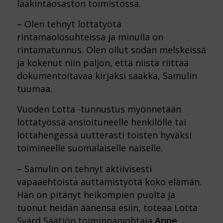
lääkintäosaston toimistossa.
– Olen tehnyt lottatyötä
rintamaolosuhteissa ja minulla on
rintamatunnus. Olen ollut sodan melskeissä
ja kokenut niin paljon, että niistä riittää
dokumentoitavaa kirjaksi saakka, Samulin
tuumaa.
Vuoden Lotta -tunnustus myönnetään
lottatyössä ansioituneelle henkilölle tai
lottahengessä uutterasti toisten hyväksi
toimineelle suomalaiselle naiselle.
– Samulin on tehnyt aktiivisesti
vapaaehtoista auttamistyötä koko elämän.
Hän on pitänyt heikompien puolta ja
tuonut heidän äänensä esiin, toteaa Lotta
Svärd Säätiön toiminnanjohtaja
Anne