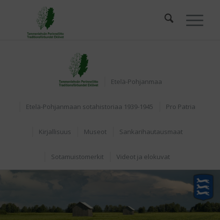
Etusivu
Etelä-Pohjanmaa
Etelä-Pohjanmaan sotahistoriaa 1939-1945
Pro Patria
Kirjallisuus
Museot
Sankarihautausmaat
Sotamuistomerkit
Videot ja elokuvat