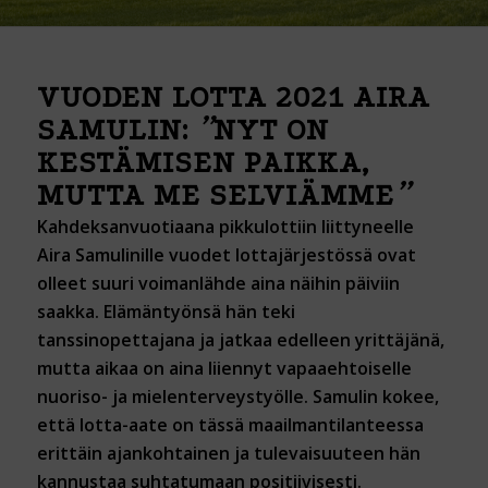
VUODEN LOTTA 2021 AIRA
”
SAMULIN:
NYT ON
KESTÄMISEN PAIKKA,
”
MUTTA ME SELVIÄMME
Kahdeksanvuotiaana pikkulottiin liittyneelle
Aira Samulinille
vuodet lottajärjestössä ovat
olleet suuri voimanlähde aina näihin päiviin
saakka. Elämäntyönsä hän teki
tanssinopettajana ja jatkaa edelleen yrittäjänä,
mutta aikaa on aina liiennyt vapaaehtoiselle
nuoriso- ja mielenterveystyölle. Samulin kokee,
että lotta-aate on tässä maailmantilanteessa
erittäin ajankohtainen ja tulevaisuuteen hän
kannustaa suhtatumaan positiivisesti.