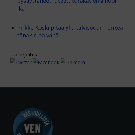
pysäyttäneet luteet, torakat eikä nuori
ikä
Pirkko Koski pitää yllä talvisodan henkeä
tänäkin päivänä
Jaa kirjoitus: