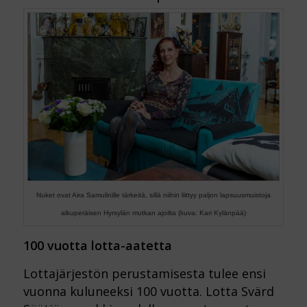
Nuket ovat Aira Samulinille tärkeitä, sillä niihin liittyy paljon lapsuusmuistoja
alkuperäisen Hyrsylän mutkan ajoilta (kuva: Kari Kylänpää)
100 vuotta lotta-aatetta
Lottajärjestön perustamisesta tulee ensi
vuonna kuluneeksi 100 vuotta. Lotta Svärd