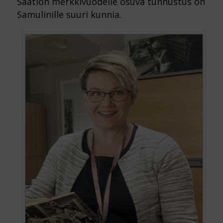
Säätiön merkkivuodelle osuva tunnustus on
Samulinille suuri kunnia.