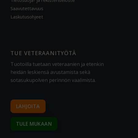
Saavutettavuus
Laskutusohjeet
TUE VETERAANITYÖTÄ
Tuotoilla tuetaan veteraanien ja etenkin
heidän leskiensä avustamista sekä
sotasukupolven perinnön vaalimista
.
LAHJOITA
TULE MUKAAN