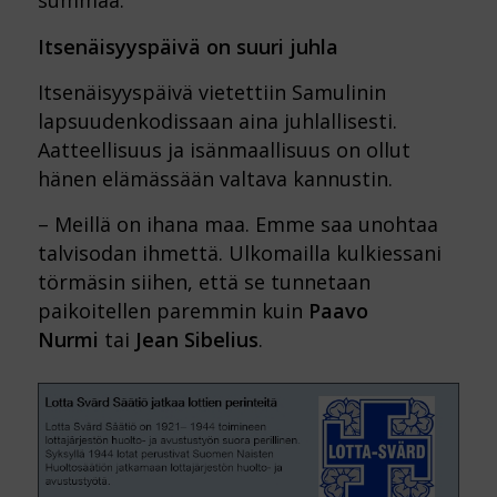
summaa.
Itsenäisyyspäivä on suuri juhla
Itsenäisyyspäivä vietettiin Samulinin
lapsuudenkodissaan aina juhlallisesti.
Aatteellisuus ja isänmaallisuus on ollut
hänen elämässään valtava kannustin.
– Meillä on ihana maa. Emme saa unohtaa
talvisodan ihmettä. Ulkomailla kulkiessani
törmäsin siihen, että se tunnetaan
paikoitellen paremmin kuin
Paavo
Nurmi
tai
Jean Sibelius
.