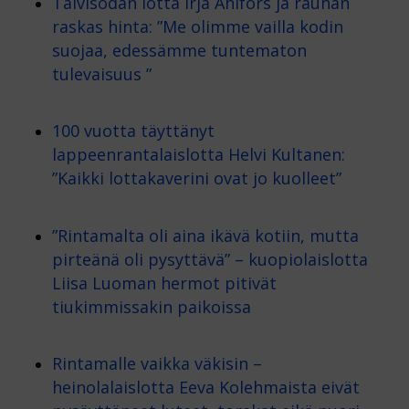
Talvisodan lotta Irja Ahlfors ja rauhan
raskas hinta: ”Me olimme vailla kodin
suojaa, edessämme tuntematon
tulevaisuus ”
100 vuotta täyttänyt
lappeenrantalaislotta Helvi Kultanen:
”Kaikki lottakaverini ovat jo kuolleet”
”Rintamalta oli aina ikävä kotiin, mutta
pirteänä oli pysyttävä” – kuopiolaislotta
Liisa Luoman hermot pitivät
tiukimmissakin paikoissa
Rintamalle vaikka väkisin –
heinolalaislotta Eeva Kolehmaista eivät