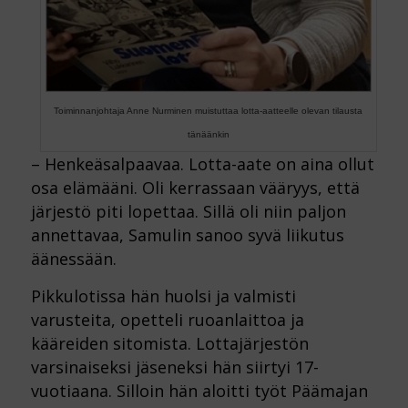
Toiminnanjohtaja Anne Nurminen muistuttaa lotta-aatteelle olevan tilausta
tänäänkin
– Henkeäsalpaavaa. Lotta-aate on aina ollut
osa elämääni. Oli kerrassaan vääryys, että
järjestö piti lopettaa. Sillä oli niin paljon
annettavaa, Samulin sanoo syvä liikutus
äänessään.
Pikkulotissa hän huolsi ja valmisti
varusteita, opetteli ruoanlaittoa ja
kääreiden sitomista. Lottajärjestön
varsinaiseksi jäseneksi hän siirtyi 17-
vuotiaana. Silloin hän aloitti työt Päämajan