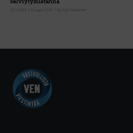
Selviytymistarina
/
/
22.3.2022
in
Lapin SVP
by
Yrjö Säkkinen