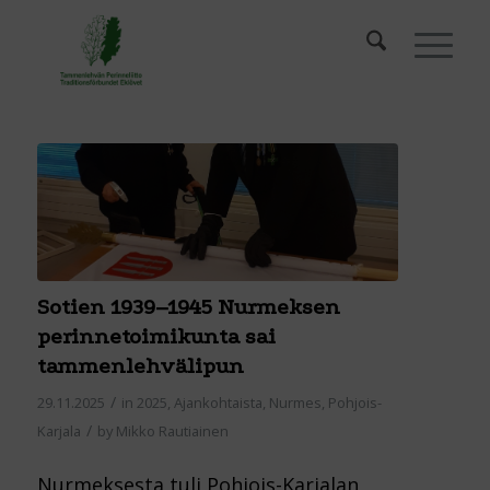
Sotien 1939–1945 Nurmeksen
perinnetoimikunta sai
tammenlehvälipun
/
29.11.2025
in
2025
,
Ajankohtaista
,
Nurmes
,
Pohjois-
/
Karjala
by
Mikko Rautiainen
Nurmeksesta tuli Pohjois-Karjalan