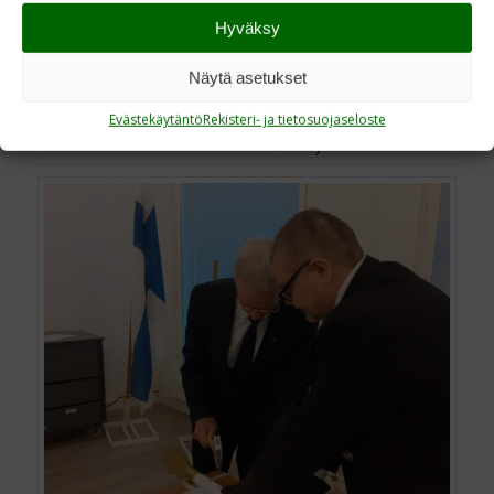
Hyväksy
Näytä asetukset
Paavo Harakka naulaa. (kuva: Mikko
Evästekäytäntö
Rekisteri- ja tietosuojaseloste
Rautiainen 2025)