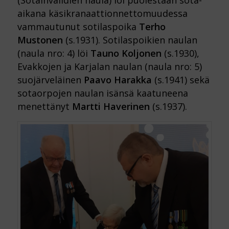
(Sotainvalidien naula) löi puolestaan sota-
aikana käsikranaattionnettomuudessa
vammautunut sotilaspoika
Terho
Mustonen
(s.1931). Sotilaspoikien naulan
(naula nro: 4) löi
Tauno Koljonen
(s.1930),
Evakkojen ja Karjalan naulan (naula nro: 5)
suojärveläinen
Paavo Harakka
(s.1941) sekä
sotaorpojen naulan isänsä kaatuneena
menettänyt
Martti Haverinen
(s.1937).