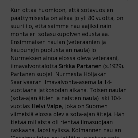
Kun ottaa huomioon, että sotavuosien
päättymisestä on aikaa jo yli 80 vuotta, on
suuri ilo, että saimme naulaajiksi näin
monta eri sotasukupolven edustajaa.
Ensimmäisen naulan (veteraanien ja
kaupungin puolustajan naula) löi
Nurmeksen ainoa elossa oleva veteraani,
ilmavalvontalotta
Sirkka Partanen
(s.1929).
Partanen suojeli Nurmesta Höljäkän
Saarivaaran ilmavalvonta-asemalla 14-
vuotiaana jatkosodan aikana. Toisen naulan
(sota-ajan äitien ja naisten naula) iski 104-
vuotias
Helvi Valpe
, joka on Suomen
viimeisiä elossa olevia sota-ajan äitejä. Hän
tietää millaista oli rientää ilmasuojaan
raskaana, lapsi sylissä. Kolmannen naulan