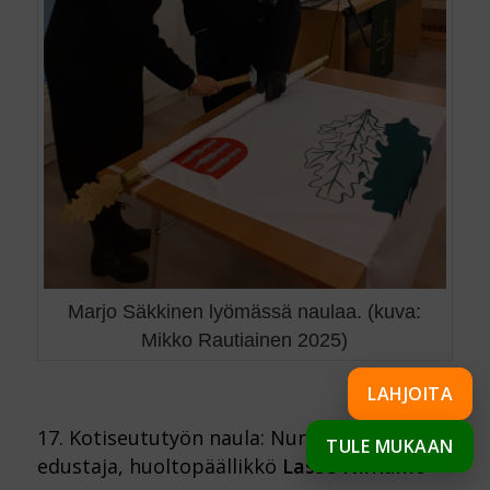
Marjo Säkkinen lyömässä naulaa. (kuva:
Mikko Rautiainen 2025)
LAHJOITA
17. Kotiseututyön naula: Nurmes-seuran
TULE MUKAAN
edustaja, huoltopäällikkö
Lasse Nirhamo