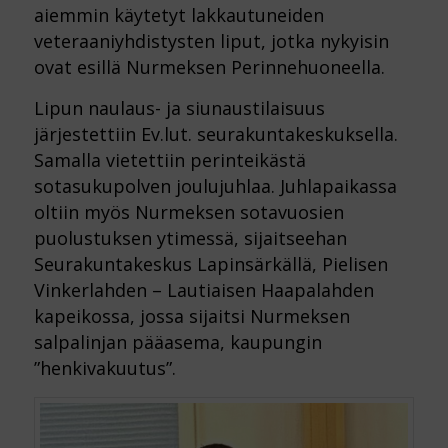
aiemmin käytetyt lakkautuneiden
veteraaniyhdistysten liput, jotka nykyisin
ovat esillä Nurmeksen Perinnehuoneella.
Lipun naulaus- ja siunaustilaisuus
järjestettiin Ev.lut. seurakuntakeskuksella.
Samalla vietettiin perinteikästä
sotasukupolven joulujuhlaa. Juhlapaikassa
oltiin myös Nurmeksen sotavuosien
puolustuksen ytimessä, sijaitseehan
Seurakuntakeskus Lapinsärkällä, Pielisen
Vinkerlahden – Lautiaisen Haapalahden
kapeikossa, jossa sijaitsi Nurmeksen
salpalinjan pääasema, kaupungin
”henkivakuutus”.