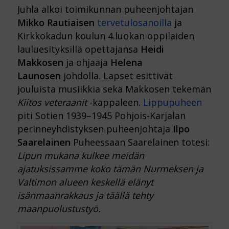
Juhla alkoi toimikunnan puheenjohtajan
Mikko Rautiaisen
tervetulosanoilla
ja
Kirkkokadun koulun 4.luokan oppilaiden
lauluesityksillä opettajansa
Heidi
Makkosen
ja ohjaaja
Helena
Launosen
johdolla. Lapset esittivät
jouluista musiikkia sekä Makkosen tekemän
Kiitos veteraanit
-kappaleen.
Lippupuheen
piti Sotien 1939–1945 Pohjois-Karjalan
perinneyhdistyksen puheenjohtaja
Ilpo
Saarelainen
Puheessaan Saarelainen totesi:
Lipun mukana kulkee meidän
ajatuksissamme koko tämän Nurmeksen ja
Valtimon alueen keskellä elänyt
isänmaanrakkaus ja täällä tehty
maanpuolustustyö.