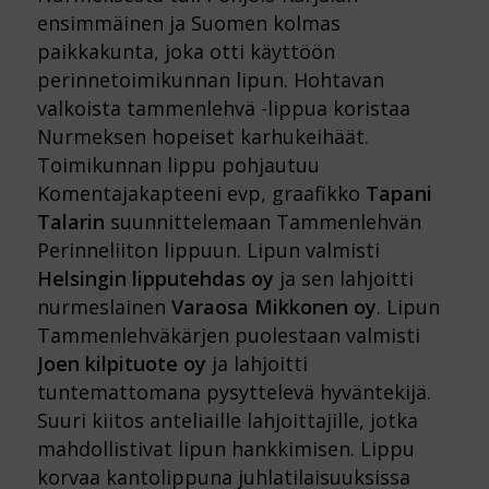
ensimmäinen ja Suomen kolmas
paikkakunta, joka otti käyttöön
perinnetoimikunnan lipun. Hohtavan
valkoista tammenlehvä -lippua koristaa
Nurmeksen hopeiset karhukeihäät.
Toimikunnan lippu pohjautuu
Komentajakapteeni evp, graafikko
Tapani
Talarin
suunnittelemaan Tammenlehvän
Perinneliiton lippuun. Lipun valmisti
Helsingin lipputehdas oy
ja sen lahjoitti
nurmeslainen
Varaosa Mikkonen oy
. Lipun
Tammenlehväkärjen puolestaan valmisti
Joen kilpituote
oy
ja lahjoitti
tuntemattomana pysyttelevä hyväntekijä.
Suuri kiitos anteliaille lahjoittajille, jotka
mahdollistivat lipun hankkimisen. Lippu
korvaa kantolippuna juhlatilaisuuksissa