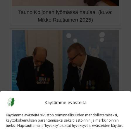
Tauno Koljonen lyömässä naulaa. (kuva:
Mikko Rautiainen 2025)
Käytämme evästeitä
Käytämme evästeitä sivuston toiminnallisuuden mahdollistamiseksi,
käyttökokemuksen parantamiseksi sekä tilastoinnin ja markkinoinnin
tueksi. Napsauttamalla ’hyvaksy’ osoitat hyväksyväsi evästeiden käytön.