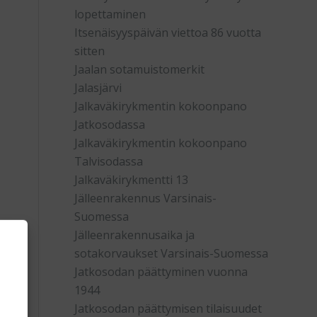
lopettaminen
Itsenäisyyspäivän viettoa 86 vuotta
sitten
Jaalan sotamuistomerkit
Jalasjärvi
Jalkaväkirykmentin kokoonpano
Jatkosodassa
Jalkaväkirykmentin kokoonpano
Talvisodassa
Jalkaväkirykmentti 13
Jälleenrakennus Varsinais-
Suomessa
Jälleenrakennusaika ja
sotakorvaukset Varsinais-Suomessa
Jatkosodan päättyminen vuonna
1944
Jatkosodan päättymisen tilaisuudet