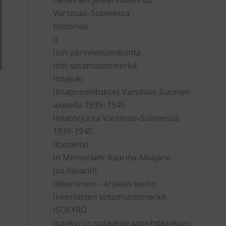
Henkinen jälleenrakennus
Varsinais-Suomessa
Historiaa
Ii
Iitin perinnetoimikunta
Iitin sotamuistomerkit
Ilmajoki
Ilmapommitukset Varsinais-Suomen
alueella 1939–1945
Ilmatorjunta Varsinais-Suomessa
1939-1945
Ilomantsi
In Memoriam: Kaarina Alvajärvi
(os.Ravanti)
Inkeroinen – Anjalan kerho
Inkeroisten sotamuistomerkit
ISOKYRÖ
Isonkyrön sotaveteraaniyhdistyksen