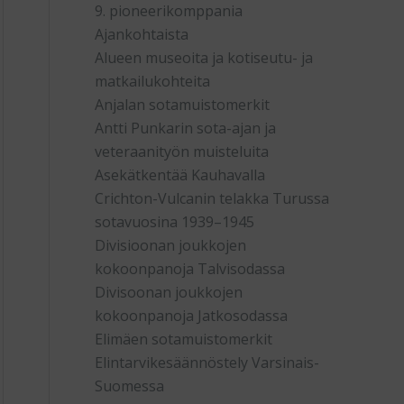
9. pioneerikomppania
Ajankohtaista
Alueen museoita ja kotiseutu- ja
matkailukohteita
Anjalan sotamuistomerkit
Antti Punkarin sota-ajan ja
veteraanityön muisteluita
Asekätkentää Kauhavalla
Crichton-Vulcanin telakka Turussa
sotavuosina 1939–1945
Divisioonan joukkojen
kokoonpanoja Talvisodassa
Divisoonan joukkojen
kokoonpanoja Jatkosodassa
Elimäen sotamuistomerkit
Elintarvikesäännöstely Varsinais-
Suomessa