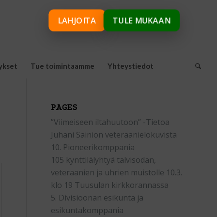
LAHJOITA
TULE MUKAAN
ykset
Tue toimintaamme
Yhteystiedot
PAGES
”Viimeiseen iltahuutoon” -Tietoa
Juhani Sainion veteraanielokuvista
10. Pioneerikomppania
105 kynttilälyhtyä talvisodan,
veteraanien ja uhrien muistolle 10.3.
klo 19 Tuusulan kirkkorannassa
5. Divisioonan esikunta ja
esikuntakomppania