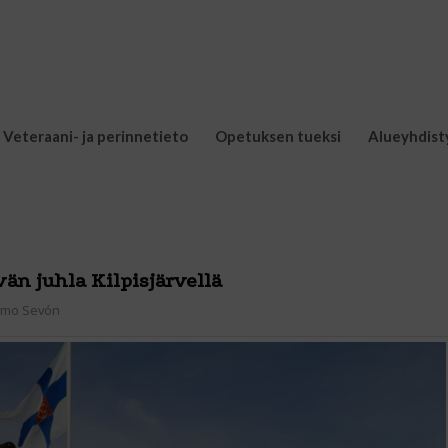
Veteraani- ja perinnetieto
Opetuksen tueksi
Alueyhdist
än juhla Kilpisjärvellä
imo Sevón