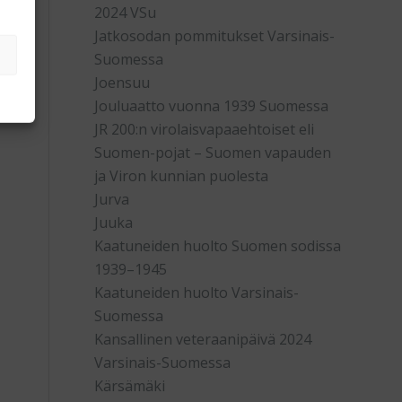
2024 VSu
Jatkosodan pommitukset Varsinais-
Suomessa
Joensuu
Jouluaatto vuonna 1939 Suomessa
JR 200:n virolaisvapaaehtoiset eli
Suomen-pojat – Suomen vapauden
ja Viron kunnian puolesta
Jurva
Juuka
Kaatuneiden huolto Suomen sodissa
1939–1945
Kaatuneiden huolto Varsinais-
Suomessa
Kansallinen veteraanipäivä 2024
Varsinais-Suomessa
Kärsämäki