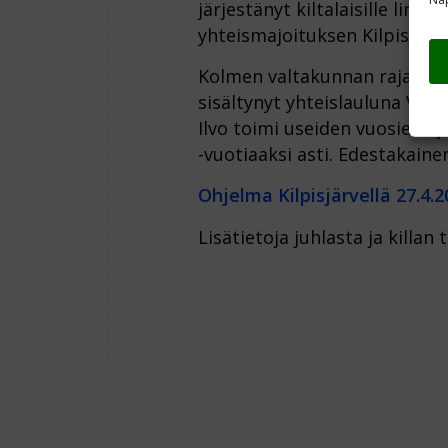
järjestänyt kiltalaisille linja
yhteismajoituksen Kilpisjärve
Kolmen valtakunnan rajapyyki
sisältynyt yhteislauluna Vet
Ilvo toimi useiden vuosien aja
-vuotiaaksi asti. Edestakain
Ohjelma Kilpisjärvellä 27.4.
Lisätietoja juhlasta ja killa