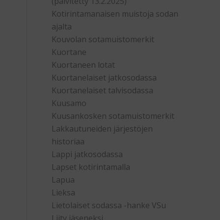
(päivitetty 13.2.2025)
Kotirintamanaisen muistoja sodan
ajalta
Kouvolan sotamuistomerkit
Kuortane
Kuortaneen lotat
Kuortanelaiset jatkosodassa
Kuortanelaiset talvisodassa
Kuusamo
Kuusankosken sotamuistomerkit
Lakkautuneiden järjestöjen
historiaa
Lappi jatkosodassa
Lapset kotirintamalla
Lapua
Lieksa
Lietolaiset sodassa -hanke VSu
Liity jäseneksi