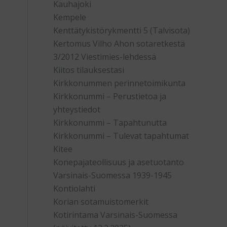
Kauhajoki
Kempele
Kenttätykistörykmentti 5 (Talvisota)
Kertomus Vilho Ahon sotaretkestä
3/2012 Viestimies-lehdessä
Kiitos tilauksestasi
Kirkkonummen perinnetoimikunta
Kirkkonummi – Perustietoa ja
yhteystiedot
Kirkkonummi – Tapahtunutta
Kirkkonummi – Tulevat tapahtumat
Kitee
Konepajateollisuus ja asetuotanto
Varsinais-Suomessa 1939-1945
Kontiolahti
Korian sotamuistomerkit
Kotirintama Varsinais-Suomessa