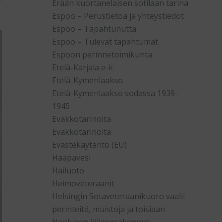
Erään kuortanelaisen sotilaan tarina
Espoo – Perustietoa ja yhteystiedot
Espoo – Tapahtunutta
Espoo – Tulevat tapahtumat
Espoon perinnetoimikunta
Etelä-Karjala e-k
Etelä-Kymenlaakso
Etelä-Kymenlaakso sodassa 1939–
1945
Evakkotarinoita
Evakkotarinoita
Evästekäytäntö (EU)
Haapavesi
Hailuoto
Heimoveteraanit
Helsingin Sotaveteraanikuoro vaalii
perinteitä, muistoja ja toisiaan