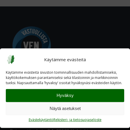
Käytämme evästeitä
Käytämme evästeitä sivuston toiminnallisuuden mahdollistamiseksi,
käyttökokemuksen parantamiseksi sekä tilastoinnin ja markkinoinnin
tueksi. Napsauttamalla ’hyvaksy’ osoitat hyväksyväsi evästeiden käytön.
Hyväksy
Näytä asetukset
YHTEYSTIEDOT
Evästekäytäntö
Rekisteri- ja tietosuojaseloste
Katuosoite