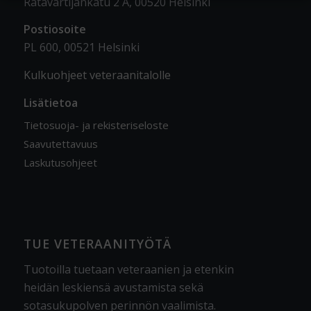
Ratavartijankatu 2 A, 00520 Helsinki
Postiosoite
PL 600, 00521 Helsinki
Kulkuohjeet veteraanitalolle
Lisätietoa
Tietosuoja- ja rekisteriseloste
Saavutettavuus
Laskutusohjeet
TUE VETERAANITYÖTÄ
Tuotoilla tuetaan veteraanien ja etenkin
heidän leskiensä avustamista sekä
sotasukupolven perinnön vaalimista
.