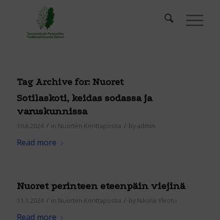
Tag Archive for:
Nuoret
Sotilaskoti, keidas sodassa ja
varuskunnissa
/
/
19.6.2024
in
Nuorten Kenttapostia
by
admin
Read more
Nuoret perinteen eteenpäin viejinä
/
/
11.1.2024
in
Nuorten Kenttapostia
by
Nikolai Ylirotu
Read more