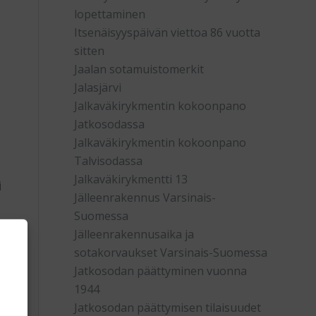
lopettaminen
Itsenäisyyspäivän viettoa 86 vuotta
sitten
Jaalan sotamuistomerkit
Jalasjärvi
Jalkaväkirykmentin kokoonpano
Jatkosodassa
Jalkaväkirykmentin kokoonpano
Talvisodassa
Jalkaväkirykmentti 13
i
Jälleenrakennus Varsinais-
Suomessa
Jälleenrakennusaika ja
sotakorvaukset Varsinais-Suomessa
n
Jatkosodan päättyminen vuonna
1944
Jatkosodan päättymisen tilaisuudet