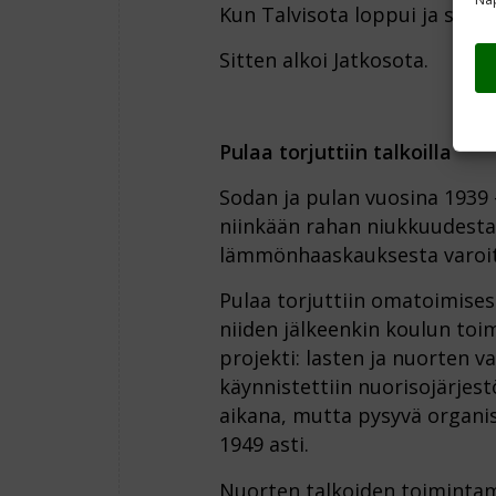
Kun Talvisota loppui ja sotavä
Sitten alkoi Jatkosota.
Pulaa torjuttiin talkoilla
Sodan ja pulan vuosina 1939 –
niinkään rahan niukkuudest
lämmönhaaskauksesta varoite
Pulaa torjuttiin omatoimises
niiden jälkeenkin koulun toi
projekti: lasten ja nuorten 
käynnistettiin nuorisojärjest
aikana, mutta pysyvä organis
1949 asti.
Nuorten talkoiden toimintamu