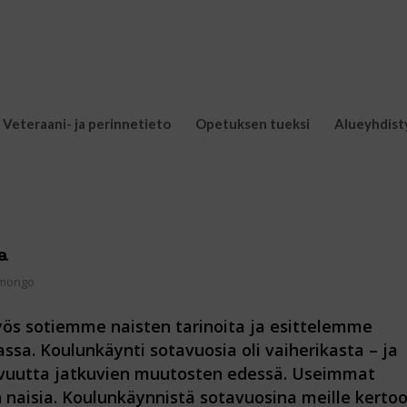
Veteraani- ja perinnetieto
Opetuksen tueksi
Alueyhdist
a
umongo
s sotiemme naisten tarinoita ja esittelemme
ssa. Koulunkäynti sotavuosia oli vaiherikasta – ja
tavuutta jatkuvien muutosten edessä. Useimmat
n naisia.
Koulunkäynnistä sotavuosina meille kerto