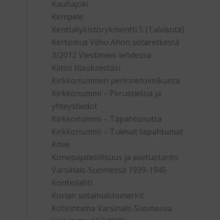
Kauhajoki
Kempele
Kenttätykistörykmentti 5 (Talvisota)
Kertomus Vilho Ahon sotaretkestä
3/2012 Viestimies-lehdessä
Kiitos tilauksestasi
Kirkkonummen perinnetoimikunta
Kirkkonummi – Perustietoa ja
yhteystiedot
Kirkkonummi – Tapahtunutta
Kirkkonummi – Tulevat tapahtumat
Kitee
Konepajateollisuus ja asetuotanto
Varsinais-Suomessa 1939-1945
Kontiolahti
Korian sotamuistomerkit
Kotirintama Varsinais-Suomessa