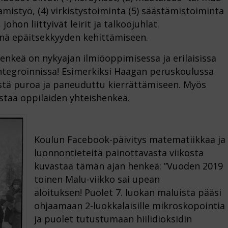
mistyö, (4) virkistystoiminta (5) säästämistoiminta
ohon liittyivät leirit ja talkoojuhlat.
nnä epäitsekkyyden kehittämiseen.
nkeä on nykyajan ilmiöoppimisessa ja erilaisissa
integroinnissa! Esimerkiksi Haagan peruskoulussa
istä puroa ja paneuduttu kierrättämiseen. Myös
taa oppilaiden yhteishenkeä.
Koulun Facebook-päivitys matematiikkaa ja
luonnontieteitä painottavasta viikosta
kuvastaa tämän ajan henkeä: ”Vuoden 2019
toinen Malu-viikko sai upean
aloituksen! Puolet 7. luokan maluista pääsi
ohjaamaan 2-luokkalaisille mikroskopointia
ja puolet tutustumaan hiilidioksidin