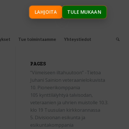
LAHJOITA
TULE MUKAAN
ykset
Tue toimintaamme
Yhteystiedot
PAGES
”Viimeiseen iltahuutoon” -Tietoa
Juhani Sainion veteraanielokuvista
10. Pioneerikomppania
105 kynttilälyhtyä talvisodan,
veteraanien ja uhrien muistolle 10.3.
klo 19 Tuusulan kirkkorannassa
5. Divisioonan esikunta ja
esikuntakomppania
o