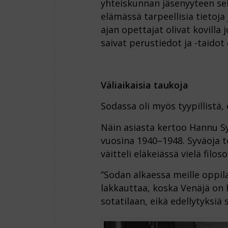
yhteiskunnan jäsenyyteen sek
elämässä tarpeellisia tietoja 
ajan opettajat olivat kovilla j
saivat perustiedot ja -taidot
Väliaikaisia taukoja
Sodassa oli myös tyypillistä,
Näin asiasta kertoo Hannu S
vuosina 1940–1948. Syväoja 
väitteli eläkeiässä vielä filos
”Sodan alkaessa meille oppilail
lakkauttaa, koska Venäjä 
sotatilaan, eikä edellytyksiä sa