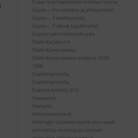
Erään kuortanelaisen sotilaan tarina
a
Espoo – Perustietoa ja yhteystiedot
Espoo – Tapahtunutta
Espoo – Tulevat tapahtumat
Espoon perinnetoimikunta
Etelä-Karjala e-k
Etelä-Kymenlaakso
Etelä-Kymenlaakso sodassa 1939–
1945
Evakkotarinoita
Evakkotarinoita
Evästekäytäntö (EU)
Haapavesi
Hailuoto
Heimoveteraanit
Helsingin Sotaveteraanikuoro vaalii
perinteitä, muistoja ja toisiaan