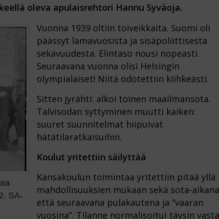
eellä oleva apulaisrehtori Hannu Syväoja.
Vuonna 1939 oltiin toiveikkaita. Suomi oli
päässyt lamavuosista ja sisäpoliittisesta
sekavuudesta. Elintaso nousi nopeasti.
Seuraavana vuonna olisi Helsingin
olympialaiset! Niitä odotettiin kiihkeästi.
Sitten jyrähti: alkoi toinen maailmansota.
Talvisodan syttyminen muutti kaiken:
suuret suunnitelmat hiipuivat
hätätilaratkaisuihin.
Koulut yritettiin säilyttää
Kansakoulun toimintaa yritettiin pitää yllä
jaa
mahdollisuuksien mukaan sekä sota-aikan
2. SA-
että seuraavana pulakautena ja “vaaran
vuosina”. Tilanne normalisoitui täysin vast