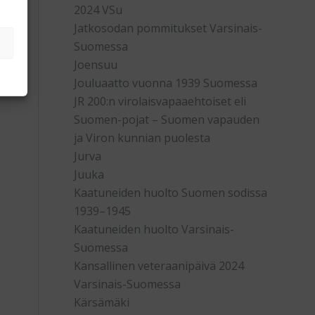
2024 VSu
Jatkosodan pommitukset Varsinais-
Suomessa
Joensuu
Jouluaatto vuonna 1939 Suomessa
JR 200:n virolaisvapaaehtoiset eli
Suomen-pojat – Suomen vapauden
ja Viron kunnian puolesta
Jurva
Juuka
Kaatuneiden huolto Suomen sodissa
1939–1945
Kaatuneiden huolto Varsinais-
Suomessa
Kansallinen veteraanipäivä 2024
Varsinais-Suomessa
Kärsämäki