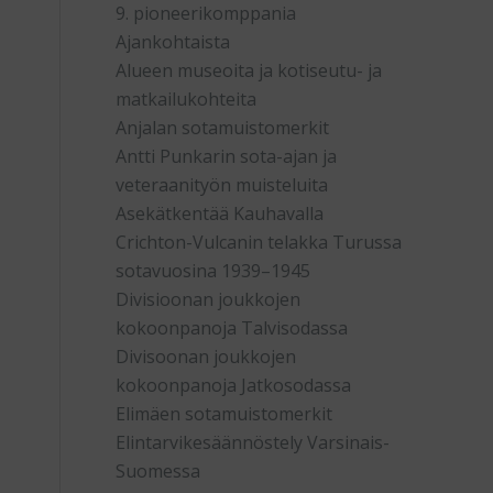
9. pioneerikomppania
Ajankohtaista
Alueen museoita ja kotiseutu- ja
matkailukohteita
Anjalan sotamuistomerkit
Antti Punkarin sota-ajan ja
veteraanityön muisteluita
Asekätkentää Kauhavalla
Crichton-Vulcanin telakka Turussa
sotavuosina 1939–1945
Divisioonan joukkojen
kokoonpanoja Talvisodassa
Divisoonan joukkojen
kokoonpanoja Jatkosodassa
Elimäen sotamuistomerkit
a
Elintarvikesäännöstely Varsinais-
Suomessa
a