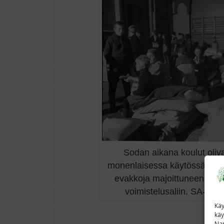
Sodan aikana koulut oliv
monenlaisessa käytössä. Ku
evakkoja majoittuneena ko
voimistelusaliin. SA-kuva
Käy
käy
Nap