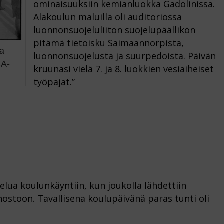
ominaisuuksiin kemianluokka Gadolinissa.
Alakoulun maluilla oli auditoriossa
luonnonsuojeluliiton suojelupäällikön
pitämä tietoisku Saimaannorpista,
ta
luonnonsuojelusta ja suurpedoista. Päivän
SA-
kruunasi vielä 7. ja 8. luokkien vesiaiheiset
työpajat.”
elua koulunkäyntiin, kun joukolla lähdettiin
nostoon. Tavallisena koulupäivänä paras tunti oli