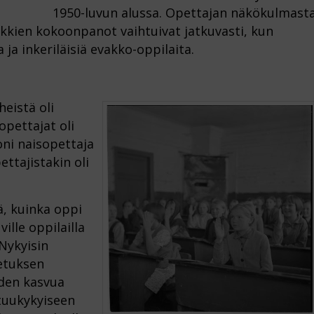
1950-luvun alussa. Opettajan näkökulmast
uokkien kokoonpanot vaihtuivat jatkuvasti, kun
a ja inkeriläisiä evakko-oppilaita.
heistä oli
pettajat oli
ni naisopettaja
ettajistakin oli
ä, kuinka oppi
ville oppilailla
 Nykyisin
etuksen
iden kasvua
stuukykyiseen