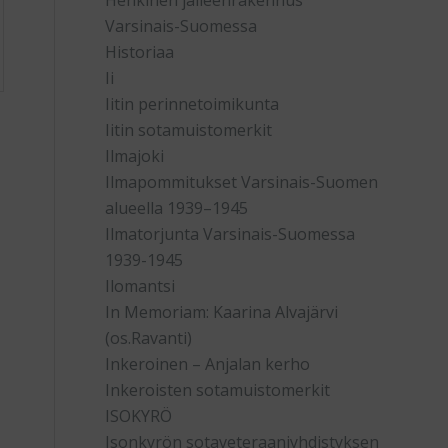
Henkinen jälleenrakennus
Varsinais-Suomessa
Historiaa
Ii
Iitin perinnetoimikunta
Iitin sotamuistomerkit
Ilmajoki
Ilmapommitukset Varsinais-Suomen
alueella 1939–1945
Ilmatorjunta Varsinais-Suomessa
1939-1945
Ilomantsi
In Memoriam: Kaarina Alvajärvi
(os.Ravanti)
Inkeroinen – Anjalan kerho
Inkeroisten sotamuistomerkit
ISOKYRÖ
Isonkyrön sotaveteraaniyhdistyksen