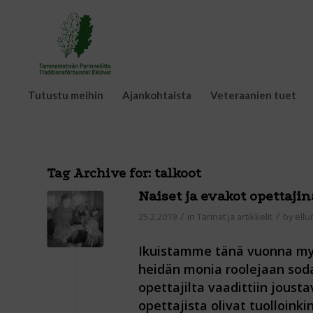
Tutustu meihin
Ajankohtaista
Veteraanien tuet
Tag Archive for:
talkoot
Naiset ja evakot opettajin
/
/
25.2.2019
in
Tarinat ja artikkelit
by
ell
Ikuistamme tänä vuonna myö
heidän monia roolejaan soda
opettajilta vaadittiin jous
opettajista olivat tuolloinki