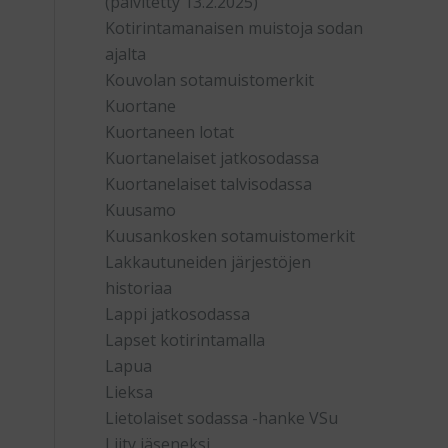
(päivitetty 13.2.2025)
Kotirintamanaisen muistoja sodan
ajalta
Kouvolan sotamuistomerkit
Kuortane
Kuortaneen lotat
Kuortanelaiset jatkosodassa
Kuortanelaiset talvisodassa
Kuusamo
Kuusankosken sotamuistomerkit
Lakkautuneiden järjestöjen
historiaa
Lappi jatkosodassa
Lapset kotirintamalla
Lapua
Lieksa
Lietolaiset sodassa -hanke VSu
Liity jäseneksi