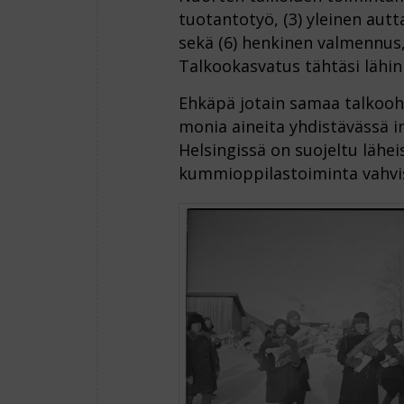
tuotantotyö, (3) yleinen autta
sekä (6) henkinen valmennus, j
Talkookasvatus tähtäsi lähi
Ehkäpä jotain samaa talkoohe
monia aineita yhdistävässä 
Helsingissä on suojeltu lähe
kummioppilastoiminta vahvis