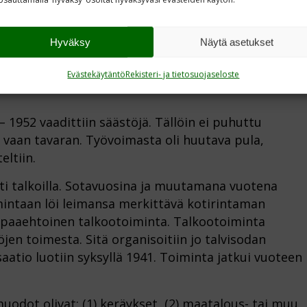
ki lähti, koulua ehdittiin käydä kolmen viikon ajan.
Hyväksy
Näytä asetukset
Evästekäytäntö
Rekisteri- ja tietosuojaseloste
 1952 vaadittiin säästöjä. Tällöin ei puhuttu
a vaan tavaran. Työvoimasta oli huutava pula,
ltiin.
ti talkoilla. Sotavuosina ja muutamana vuotena
mintaan löi leimansa merkittävä kotirintaman
vapaaehtoinen talkootoiminta. Talkootoiminta
öjen toimesta. Sitä organisoitiin jo talvisodan
aatio luotiin syksyllä 1941. Toiminta jatkui vuoteen
odot olivat: (1) keräykset, (2) maatalous- tai muu