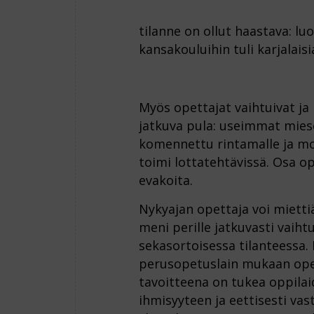
tilanne on ollut haastava: l
kansakouluihin tuli karjalaisi
Myös opettajat vaihtuivat ja 
jatkuva pula: useimmat mieso
komennettu rintamalle ja mo
toimi lottatehtävissä. Osa op
evakoita.
Nykyajan opettaja voi mietti
meni perille jatkuvasti vaihtu
sekasortoisessa tilanteessa.
perusopetuslain mukaan op
tavoitteena on tukea oppila
ihmisyyteen ja eettisesti va