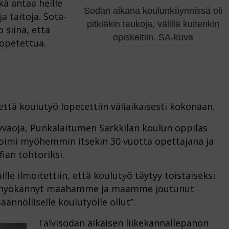
ä antaa heille
Sodan aikana koulunkäynnissä oli
ja taitoja. Sota-
pitkiäkin taukoja, välillä kuitenkin
o siinä, että
opiskeltiin. SA-kuva
 opetettua.
 että koulutyö lopetettiin väliaikaisesti kokonaan.
yväoja, Punkalaitumen Sarkkilan koulun oppilas
toimi myöhemmin itsekin 30 vuotta opettajana ja
ofian tohtoriksi.
le ilmoitettiin, että koulutyö täytyy toistaiseksi
on hyökännyt maahamme ja maamme joutunut
̈ännölliselle koulutyölle ollut”.
Talvisodan aikaisen liikekannallepanon