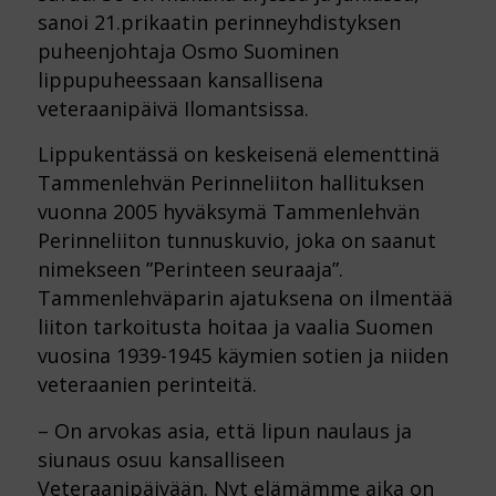
sanoi 21.prikaatin perinneyhdistyksen
puheenjohtaja Osmo Suominen
lippupuheessaan kansallisena
veteraanipäivä Ilomantsissa.
Lippukentässä on keskeisenä elementtinä
Tammenlehvän Perinneliiton hallituksen
vuonna 2005 hyväksymä Tammenlehvän
Perinneliiton tunnuskuvio, joka on saanut
nimekseen ”Perinteen seuraaja”.
Tammenlehväparin ajatuksena on ilmentää
liiton tarkoitusta hoitaa ja vaalia Suomen
vuosina 1939-1945 käymien sotien ja niiden
veteraanien perinteitä.
– On arvokas asia, että lipun naulaus ja
siunaus osuu kansalliseen
Veteraanipäivään. Nyt elämämme aika on