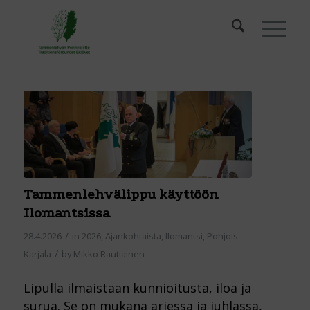
Tammenlehvälippu käyttöön
Ilomantsissa
/
28.4.2026
in
2026
,
Ajankohtaista
,
Ilomantsi
,
Pohjois-
/
Karjala
by
Mikko Rautiainen
Lipulla ilmaistaan kunnioitusta, iloa ja
surua. Se on mukana arjessa ja juhlassa,