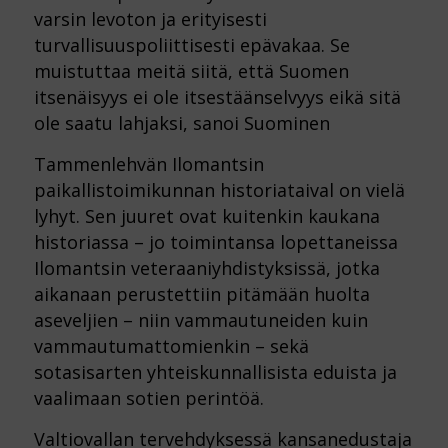
varsin levoton ja erityisesti
turvallisuuspoliittisesti epävakaa. Se
muistuttaa meitä siitä, että Suomen
itsenäisyys ei ole itsestäänselvyys eikä sitä
ole saatu lahjaksi, sanoi Suominen
Tammenlehvän Ilomantsin
paikallistoimikunnan historiataival on vielä
lyhyt. Sen juuret ovat kuitenkin kaukana
historiassa – jo toimintansa lopettaneissa
Ilomantsin veteraaniyhdistyksissä, jotka
aikanaan perustettiin pitämään huolta
aseveljien – niin vammautuneiden kuin
vammautumattomienkin – sekä
sotasisarten yhteiskunnallisista eduista ja
vaalimaan sotien perintöä.
Valtiovallan tervehdyksessä kansanedustaja