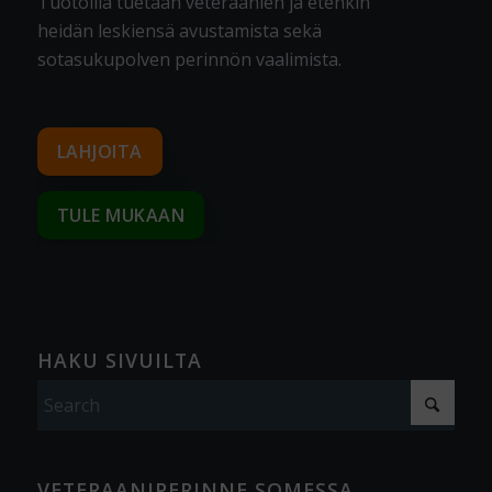
Tuotoilla tuetaan veteraanien ja etenkin
heidän leskiensä avustamista sekä
sotasukupolven perinnön vaalimista
.
LAHJOITA
TULE MUKAAN
HAKU SIVUILTA
VETERAANIPERINNE SOMESSA