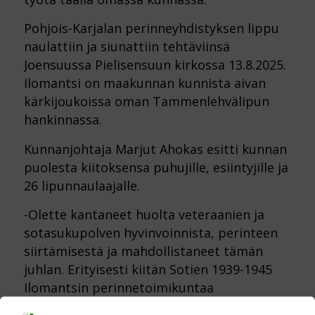
Pohjois-Karjalan perinneyhdistyksen lippu
naulattiin ja siunattiin tehtäviinsä
Joensuussa Pielisensuun kirkossa 13.8.2025.
Ilomantsi on maakunnan kunnista aivan
kärkijoukoissa oman Tammenlehvälipun
hankinnassa.
Kunnanjohtaja Marjut Ahokas esitti kunnan
puolesta kiitoksensa puhujille, esiintyjille ja
26 lipunnaulaajalle.
-Olette kantaneet huolta veteraanien ja
sotasukupolven hyvinvoinnista, perinteen
siirtämisestä ja mahdollistaneet tämän
juhlan. Erityisesti kiitän Sotien 1939-1945
Ilomantsin perinnetoimikuntaa
lipunnaulauksen ja lipun käyttöön