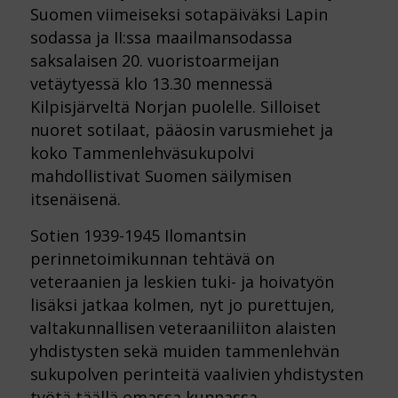
Suomen viimeiseksi sotapäiväksi Lapin
sodassa ja II:ssa maailmansodassa
saksalaisen 20. vuoristoarmeijan
vetäytyessä klo 13.30 mennessä
Kilpisjärveltä Norjan puolelle. Silloiset
nuoret sotilaat, pääosin varusmiehet ja
koko Tammenlehväsukupolvi
mahdollistivat Suomen säilymisen
itsenäisenä.
Sotien 1939-1945 Ilomantsin
perinnetoimikunnan tehtävä on
veteraanien ja leskien tuki- ja hoivatyön
lisäksi jatkaa kolmen, nyt jo purettujen,
valtakunnallisen veteraaniliiton alaisten
yhdistysten sekä muiden tammenlehvän
sukupolven perinteitä vaalivien yhdistysten
työtä täällä omassa kunnassa.