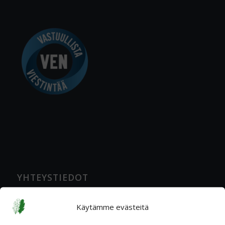
YHTEYSTIEDOT
Katuosoite
Käytämme evästeitä
Ratavartijankatu 2 A, 00520 Helsinki