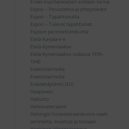
Erään kuortanelaisen sotilaan tarina
Espoo – Perustietoa ja yhteystiedot
Espoo – Tapahtunutta
Espoo – Tulevat tapahtumat
Espoon perinnetoimikunta
Etelä-Karjala e-k
Etelä-Kymenlaakso
Etelä-Kymenlaakso sodassa 1939–
1945
Evakkotarinoita
Evakkotarinoita
Evästekäytäntö (EU)
Haapavesi
Hailuoto
Heimoveteraanit
Helsingin Sotaveteraanikuoro vaalii
perinteitä, muistoja ja toisiaan