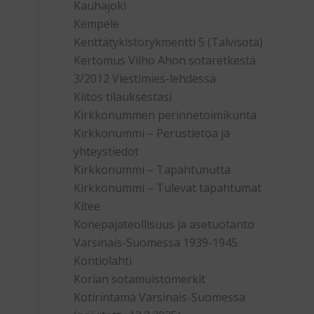
Kauhajoki
Kempele
Kenttätykistörykmentti 5 (Talvisota)
Kertomus Vilho Ahon sotaretkestä
3/2012 Viestimies-lehdessä
Kiitos tilauksestasi
Kirkkonummen perinnetoimikunta
Kirkkonummi – Perustietoa ja
yhteystiedot
Kirkkonummi – Tapahtunutta
Kirkkonummi – Tulevat tapahtumat
Kitee
Konepajateollisuus ja asetuotanto
Varsinais-Suomessa 1939-1945
Kontiolahti
Korian sotamuistomerkit
Kotirintama Varsinais-Suomessa