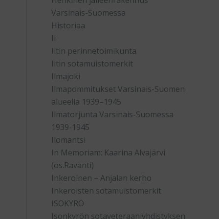
Henkinen jälleenrakennus
Varsinais-Suomessa
Historiaa
Ii
Iitin perinnetoimikunta
Iitin sotamuistomerkit
Ilmajoki
Ilmapommitukset Varsinais-Suomen
alueella 1939–1945
Ilmatorjunta Varsinais-Suomessa
1939-1945
Ilomantsi
In Memoriam: Kaarina Alvajärvi
(os.Ravanti)
Inkeroinen – Anjalan kerho
Inkeroisten sotamuistomerkit
ISOKYRÖ
Isonkyrön sotaveteraaniyhdistyksen