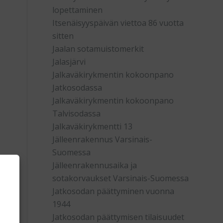
lopettaminen
Itsenäisyyspäivän viettoa 86 vuotta
sitten
Jaalan sotamuistomerkit
Jalasjärvi
Jalkaväkirykmentin kokoonpano
Jatkosodassa
Jalkaväkirykmentin kokoonpano
Talvisodassa
Jalkaväkirykmentti 13
Jälleenrakennus Varsinais-
Suomessa
Jälleenrakennusaika ja
sotakorvaukset Varsinais-Suomessa
Jatkosodan päättyminen vuonna
1944
Jatkosodan päättymisen tilaisuudet