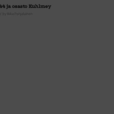
4 ja osasto Kuhlmey
/
by
Ilkka Pohjalainen