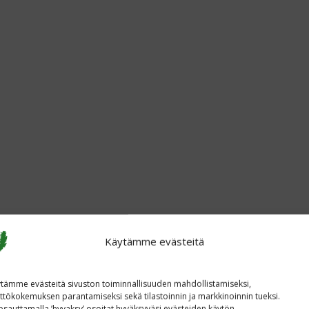
Käytämme evästeitä
tämme evästeitä sivuston toiminnallisuuden mahdollistamiseksi,
ttökokemuksen parantamiseksi sekä tilastoinnin ja markkinoinnin tueksi.
sauttamalla ’hyvaksy’ osoitat hyväksyväsi evästeiden käytön.