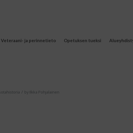
Veteraani- ja perinnetieto
Opetuksen tueksi
Alueyhdist
/
 sotahistoria
by
Ilkka Pohjalainen