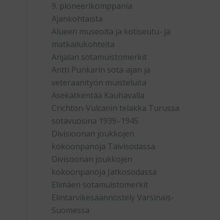
9. pioneerikomppania
Ajankohtaista
Alueen museoita ja kotiseutu- ja
matkailukohteita
Anjalan sotamuistomerkit
Antti Punkarin sota-ajan ja
veteraanityön muisteluita
Asekätkentää Kauhavalla
Crichton-Vulcanin telakka Turussa
sotavuosina 1939–1945
Divisioonan joukkojen
kokoonpanoja Talvisodassa
Divisoonan joukkojen
kokoonpanoja Jatkosodassa
Elimäen sotamuistomerkit
Elintarvikesäännöstely Varsinais-
Suomessa