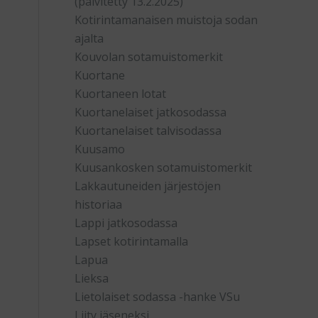
(päivitetty 13.2.2025)
Kotirintamanaisen muistoja sodan
ajalta
Kouvolan sotamuistomerkit
Kuortane
Kuortaneen lotat
Kuortanelaiset jatkosodassa
Kuortanelaiset talvisodassa
Kuusamo
Kuusankosken sotamuistomerkit
Lakkautuneiden järjestöjen
historiaa
Lappi jatkosodassa
Lapset kotirintamalla
Lapua
Lieksa
Lietolaiset sodassa -hanke VSu
Liity jäseneksi