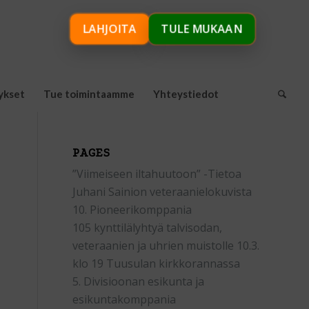
LAHJOITA
TULE MUKAAN
ykset
Tue toimintaamme
Yhteystiedot
PAGES
”Viimeiseen iltahuutoon” -Tietoa
Juhani Sainion veteraanielokuvista
10. Pioneerikomppania
105 kynttilälyhtyä talvisodan,
veteraanien ja uhrien muistolle 10.3.
klo 19 Tuusulan kirkkorannassa
5. Divisioonan esikunta ja
esikuntakomppania