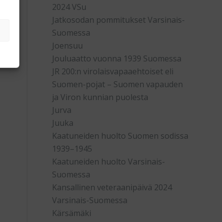
2024 VSu
Jatkosodan pommitukset Varsinais-
Suomessa
Joensuu
Jouluaatto vuonna 1939 Suomessa
JR 200:n virolaisvapaaehtoiset eli
Suomen-pojat – Suomen vapauden
ja Viron kunnian puolesta
Jurva
Juuka
Kaatuneiden huolto Suomen sodissa
1939–1945
Kaatuneiden huolto Varsinais-
Suomessa
Kansallinen veteraanipäivä 2024
Varsinais-Suomessa
Kärsämäki