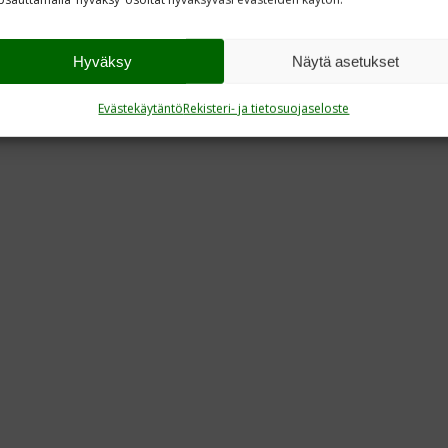
Hyväksy
Näytä asetukset
Evästekäytäntö
Rekisteri- ja tietosuojaseloste