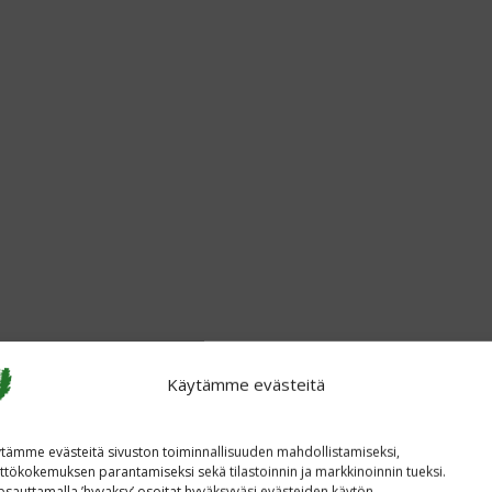
Käytämme evästeitä
tämme evästeitä sivuston toiminnallisuuden mahdollistamiseksi,
ttökokemuksen parantamiseksi sekä tilastoinnin ja markkinoinnin tueksi.
sauttamalla ’hyvaksy’ osoitat hyväksyväsi evästeiden käytön.