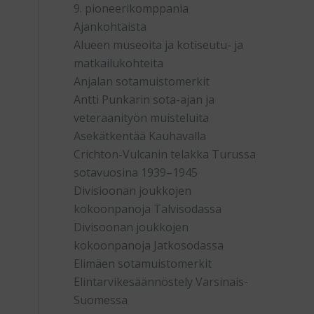
9. pioneerikomppania
Ajankohtaista
Alueen museoita ja kotiseutu- ja
matkailukohteita
Anjalan sotamuistomerkit
Antti Punkarin sota-ajan ja
veteraanityön muisteluita
Asekätkentää Kauhavalla
Crichton-Vulcanin telakka Turussa
sotavuosina 1939–1945
Divisioonan joukkojen
kokoonpanoja Talvisodassa
Divisoonan joukkojen
kokoonpanoja Jatkosodassa
Elimäen sotamuistomerkit
Elintarvikesäännöstely Varsinais-
Suomessa