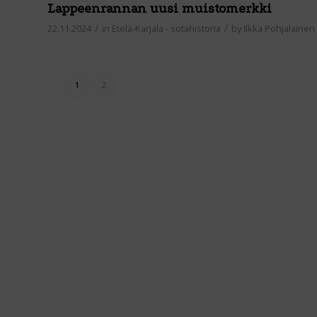
Lappeenrannan uusi muistomerkki
/
/
22.11.2024
in
Etelä-Karjala - sotahistoria
by
Ilkka Pohjalainen
1
2