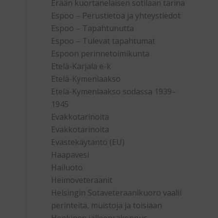
Erään kuortanelaisen sotilaan tarina
Espoo – Perustietoa ja yhteystiedot
Espoo – Tapahtunutta
Espoo – Tulevat tapahtumat
Espoon perinnetoimikunta
Etelä-Karjala e-k
Etelä-Kymenlaakso
Etelä-Kymenlaakso sodassa 1939–
1945
Evakkotarinoita
Evakkotarinoita
Evästekäytäntö (EU)
Haapavesi
Hailuoto
Heimoveteraanit
Helsingin Sotaveteraanikuoro vaalii
perinteitä, muistoja ja toisiaan