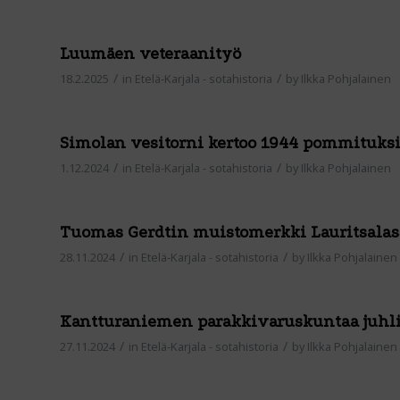
Luumäen veteraanityö
/
/
18.2.2025
in
Etelä-Karjala - sotahistoria
by
Ilkka Pohjalainen
Simolan vesitorni kertoo 1944 pommituksi
/
/
1.12.2024
in
Etelä-Karjala - sotahistoria
by
Ilkka Pohjalainen
Tuomas Gerdtin muistomerkki Lauritsalas
/
/
28.11.2024
in
Etelä-Karjala - sotahistoria
by
Ilkka Pohjalainen
Kantturaniemen parakkivaruskuntaa juhli
/
/
27.11.2024
in
Etelä-Karjala - sotahistoria
by
Ilkka Pohjalainen