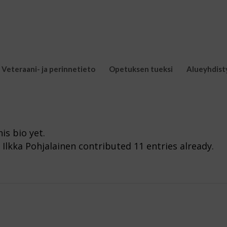
Veteraani- ja perinnetieto
Opetuksen tueksi
Alueyhdist
is bio yet.
t
Ilkka Pohjalainen
contributed 11 entries already.