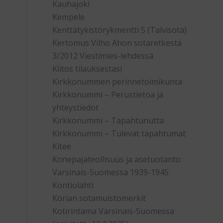
Kauhajoki
Kempele
Kenttätykistörykmentti 5 (Talvisota)
Kertomus Vilho Ahon sotaretkestä
3/2012 Viestimies-lehdessä
Kiitos tilauksestasi
Kirkkonummen perinnetoimikunta
Kirkkonummi – Perustietoa ja
yhteystiedot
Kirkkonummi – Tapahtunutta
Kirkkonummi – Tulevat tapahtumat
Kitee
Konepajateollisuus ja asetuotanto
Varsinais-Suomessa 1939-1945
Kontiolahti
Korian sotamuistomerkit
Kotirintama Varsinais-Suomessa