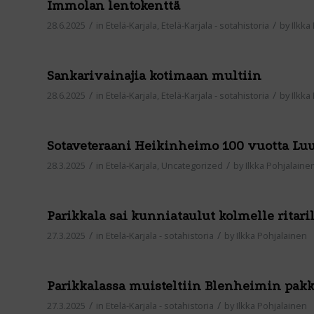
Immolan lentokenttä
/
/
28.6.2025
in
Etelä-Karjala
,
Etelä-Karjala - sotahistoria
by
Ilkka
Sankarivainajia kotimaan multiin
/
/
28.6.2025
in
Etelä-Karjala
,
Etelä-Karjala - sotahistoria
by
Ilkka
Sotaveteraani Heikinheimo 100 vuotta Lu
/
/
28.3.2025
in
Etelä-Karjala
,
Uncategorized
by
Ilkka Pohjalaine
Parikkala sai kunniataulut kolmelle ritari
/
/
27.3.2025
in
Etelä-Karjala - sotahistoria
by
Ilkka Pohjalainen
Parikkalassa muisteltiin Blenheimin pak
/
/
27.3.2025
in
Etelä-Karjala - sotahistoria
by
Ilkka Pohjalainen