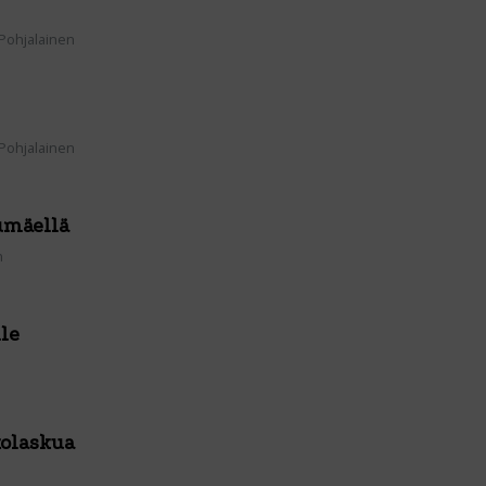
 Pohjalainen
 Pohjalainen
umäellä
n
lle
kolaskua