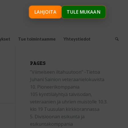
LAHJOITA
TULE MUKAAN
ykset
Tue toimintaamme
Yhteystiedot
PAGES
”Viimeiseen iltahuutoon” -Tietoa
Juhani Sainion veteraanielokuvista
10. Pioneerikomppania
105 kynttilälyhtyä talvisodan,
veteraanien ja uhrien muistolle 10.3.
klo 19 Tuusulan kirkkorannassa
5. Divisioonan esikunta ja
esikuntakomppania