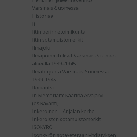
Henkinen jälleenrakennus
Varsinais-Suomessa
Historiaa
Ii
Iitin perinnetoimikunta
Iitin sotamuistomerkit
Ilmajoki
Ilmapommitukset Varsinais-Suomen
alueella 1939–1945
Ilmatorjunta Varsinais-Suomessa
1939-1945
Ilomantsi
In Memoriam: Kaarina Alvajärvi
(os.Ravanti)
Inkeroinen – Anjalan kerho
Inkeroisten sotamuistomerkit
ISOKYRÖ
Isonkyrön sotaveteraaniyhdistyksen