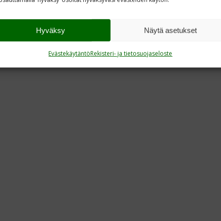
Hyväksy
Näytä asetukset
Evästekäytäntö
Rekisteri- ja tietosuojaseloste