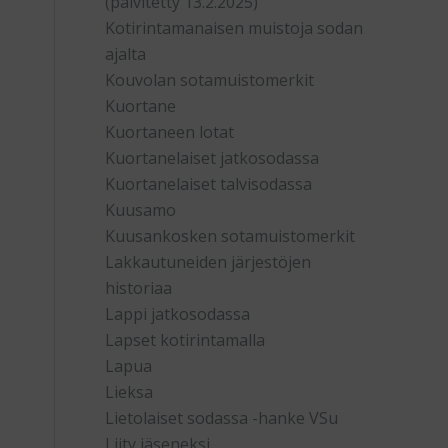
(päivitetty 13.2.2025)
Kotirintamanaisen muistoja sodan
ajalta
Kouvolan sotamuistomerkit
Kuortane
Kuortaneen lotat
Kuortanelaiset jatkosodassa
Kuortanelaiset talvisodassa
Kuusamo
Kuusankosken sotamuistomerkit
Lakkautuneiden järjestöjen
historiaa
Lappi jatkosodassa
Lapset kotirintamalla
Lapua
Lieksa
Lietolaiset sodassa -hanke VSu
Liity jäseneksi