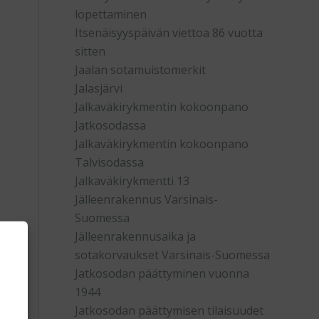
lopettaminen
Itsenäisyyspäivän viettoa 86 vuotta
sitten
Jaalan sotamuistomerkit
Jalasjärvi
Jalkaväkirykmentin kokoonpano
Jatkosodassa
Jalkaväkirykmentin kokoonpano
Talvisodassa
Jalkaväkirykmentti 13
Jälleenrakennus Varsinais-
Suomessa
Jälleenrakennusaika ja
sotakorvaukset Varsinais-Suomessa
Jatkosodan päättyminen vuonna
1944
Jatkosodan päättymisen tilaisuudet