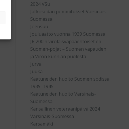
2024 VSu
Jatkosodan pommitukset Varsinais-
Suomessa
Joensuu
Jouluaatto vuonna 1939 Suomessa
JR 200:n virolaisvapaaehtoiset eli
Suomen-pojat – Suomen vapauden
ja Viron kunnian puolesta
Jurva
Juuka
Kaatuneiden huolto Suomen sodissa
1939–1945
Kaatuneiden huolto Varsinais-
Suomessa
Kansallinen veteraanipäivä 2024
Varsinais-Suomessa
Kärsämäki