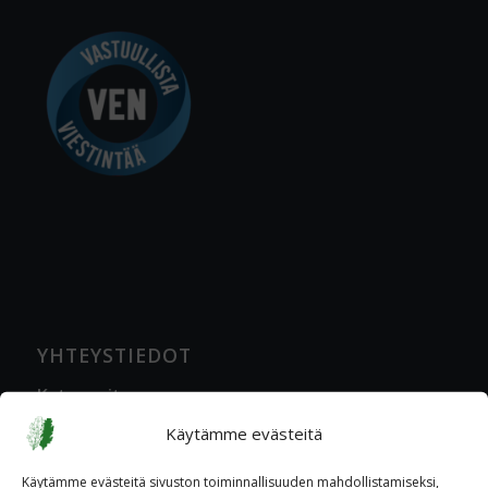
YHTEYSTIEDOT
Katuosoite
Ratavartijankatu 2 A, 00520 Helsinki
Käytämme evästeitä
Postiosoite
Käytämme evästeitä sivuston toiminnallisuuden mahdollistamiseksi,