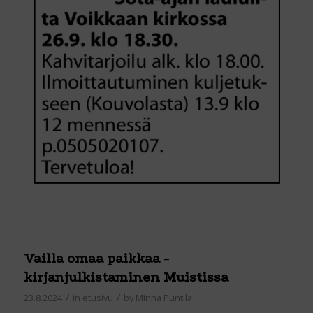
Vailla omaa paikkaa -
kirjanjulkistaminen Muistissa
/
/
23.8.2024
in
etusivu
by
Minna Puntila