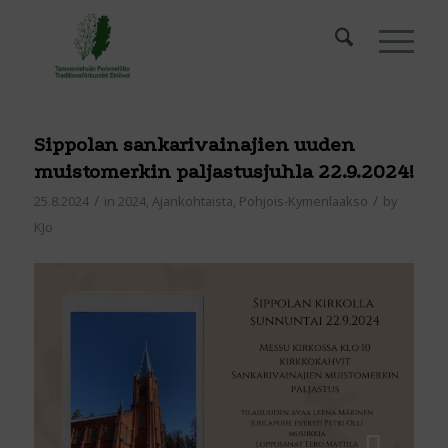
Sippolan sankarivainajien uuden
muistomerkin paljastusjuhla 22.9.2024!
/
/
25.8.2024
in
2024
,
Ajankohtaista
,
Pohjois-Kymenlaakso
by
KJo