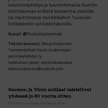
kalustonäyttelyä ja kuuntelemassa Kaartin
soittokunnan erillistä konserttia yleisölle
tai nauttimassa munkkikahvit Tuusulan
Sotilaskodin sotilaskotiautolla.
Kuvat: @
Puolustusvoimat
Tekstin koonnut:
Merja Kukkonen
Tammenlehvän Keski-Uudenmaan
perinneyhdistys ry
hallituksen jäsen, viestintävastaava
meku.kukkonen@outlook.com
Suomen ja Viron sotilaat taistelivat
yhdessä jo 80 vuotta sitten
/
/
19.8.2024
in
etusivu
by
Nikolai Ylirotu