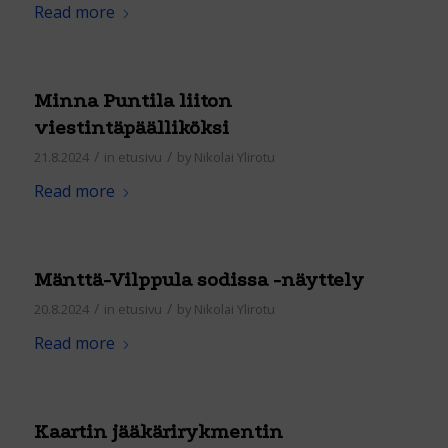
Read more
Minna Puntila liiton
viestintäpäälliköksi
/
/
21.8.2024
in
etusivu
by
Nikolai Ylirotu
Read more
Mänttä-Vilppula sodissa -näyttely
/
/
20.8.2024
in
etusivu
by
Nikolai Ylirotu
Read more
Kaartin jääkärirykmentin