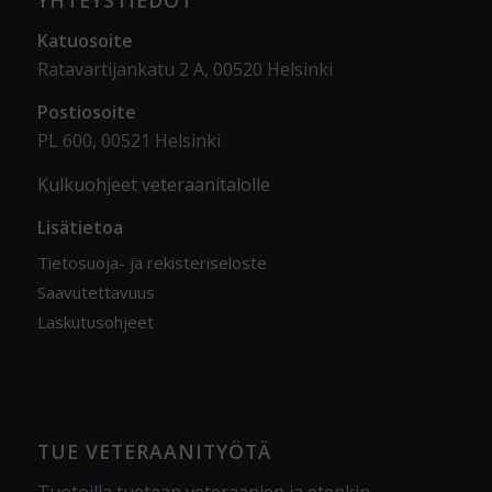
YHTEYSTIEDOT
Katuosoite
Ratavartijankatu 2 A, 00520 Helsinki
Postiosoite
PL 600, 00521 Helsinki
Kulkuohjeet veteraanitalolle
Lisätietoa
Tietosuoja- ja rekisteriseloste
Saavutettavuus
Laskutusohjeet
TUE VETERAANITYÖTÄ
Tuotoilla tuetaan veteraanien ja etenkin