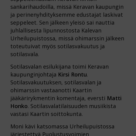
sankarihaudoilla, missä Keravan kaupungin
ja perinenyhdityksemme edustajat laskivat
seppeleet. Sen jälkeen yleisö sai nauttia
juhlallisesta lipunnostosta Kalevan
Urheilupuistossa, missä ohimarssin jälkeen
toteutuivat myös sotilasvakuutus ja
sotilasvala.
Sotilasvalan esilukijana toimi Keravan
kaupunginjohtaja
Kirsi Rontu
.
Sotilasvakuutuksen, sotilasvalan ja
ohimarssin vastaanotti Kaartin
jääkärirykmentin komentaja, eversti
Matti
Honko
. Sotilasvalatilaisuuden musiikista
vastasi Kaartin soittokunta.
Moni kävi katsomassa Urheilupuistossa
järjestettyä Puolustusvoimien