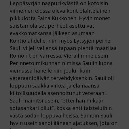
Leppäsyrjän naapurikylästä on kotoisin
viimeinen elossa oleva kontiolahtelainen
pikkulotta Faina Kukkonen. Hyvin monet
suistamolaiset perheet asettuivat
evakkomatkansa jälkeen asumaan
Kontiolahdelle, niin myös Lytsyjen perhe.
Sauli viljeli veljensä tapaan pientä maatilaa
Romon tien varressa. Vierailimme usein
Perinnetoimikunnan nimissä Saulin luona
viemässä hänelle niin joulu- kuin
veteraanipäivän tervehdyksenkin. Sauli oli
loppuun saakka virkeä ja elämäänsä
kiitollisuudella asennoitunut veteraani.
Sauli mainitsi usein, ”ettei hän mikään
sotasankari ollut”, koska ehti taisteluihin
vasta sodan loppuvaiheissa. Samoin Sauli
hyvin usein sanoi ääneen ajatuksen, jota on