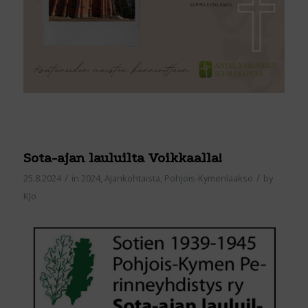
Sota-ajan lauluilta Voikkaalla!
/
/
25.8.2024
in
2024
,
Ajankohtaista
,
Pohjois-Kymenlaakso
by
KJo