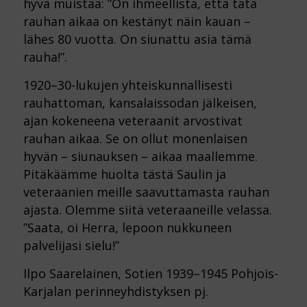
hyvä muistaa: ”On ihmeellistä, että tätä
rauhan aikaa on kestänyt näin kauan –
lähes 80 vuotta. On siunattu asia tämä
rauha!”.
1920–30-lukujen yhteiskunnallisesti
rauhattoman, kansalaissodan jälkeisen,
ajan kokeneena veteraanit arvostivat
rauhan aikaa. Se on ollut monenlaisen
hyvän – siunauksen – aikaa maallemme.
Pitäkäämme huolta tästä Saulin ja
veteraanien meille saavuttamasta rauhan
ajasta. Olemme siitä veteraaneille velassa.
”Saata, oi Herra, lepoon nukkuneen
palvelijasi sielu!”
Ilpo Saarelainen, Sotien 1939–1945 Pohjois-
Karjalan perinneyhdistyksen pj.