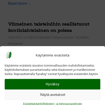
Read more
Viimeinen taisteluihin osallistunut
kontiolahtelainen on poissa
/
/
19.8.2024
in
2024
,
Kontiolahti
,
Pohjois-Karjala
by
Mikko
Rautiainen
Käytämme evästeitä
Käytämme evästeitä sivuston toiminnallisuuden mahdollistamiseksi,
käyttökokemuksen parantamiseksi sekä tilastoinnin ja markkinoinnin
tueksi. Napsauttamalla ’hyvaksy’ osoitat hyväksyväsi evästeiden käytön.
Hyväksy
Näytä asetukset
Evästekäytäntö
Rekisteri- ja tietosuojaseloste