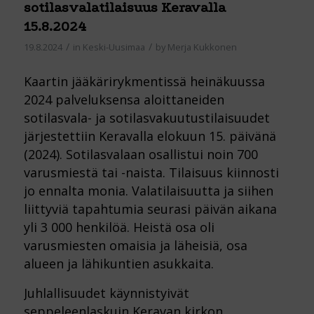
sotilasvalatilaisuus Keravalla
15.8.2024
/
/
19.8.2024
in
Keski-Uusimaa
by
Merja Kukkonen
Kaartin jääkärirykmentissä heinäkuussa
2024 palveluksensa aloittaneiden
sotilasvala- ja sotilasvakuutustilaisuudet
järjestettiin Keravalla elokuun 15. päivänä
(2024). Sotilasvalaan osallistui noin 700
varusmiestä tai -naista. Tilaisuus kiinnosti
jo ennalta monia. Valatilaisuutta ja siihen
liittyviä tapahtumia seurasi päivän aikana
yli 3 000 henkilöä. Heistä osa oli
varusmiesten omaisia ja läheisiä, osa
alueen ja lähikuntien asukkaita.
Juhlallisuudet käynnistyivät
seppeleenlaskuin Keravan kirkon