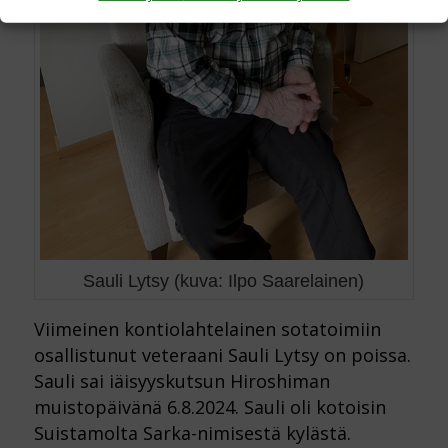
Sauli Lytsy (kuva: Ilpo Saarelainen)
Viimeinen kontiolahtelainen sotatoimiin
osallistunut veteraani Sauli Lytsy on poissa.
Sauli sai iäisyyskutsun Hiroshiman
muistopäivänä 6.8.2024. Sauli oli kotoisin
Suistamolta Sarka-nimisestä kylästä.