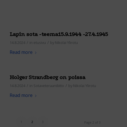
Lapin sota -teema15.9.1944 -27.4.1945
/
/
14.8.2024
in
etusivu
by
Nikolai Ylirotu
Read more
Holger Strandberg on poissa
/
/
14.8.2024
in
Sotaveteraaniliitto
by
Nikolai Ylirotu
Read more
1
2
3
Page 2 of 3