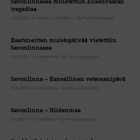
Savonlinnassa muistettiin Elisenvaaran
tragediaa
/
/
19.6.2025
in
etusivu
,
Savonlinna
by
Tiina Ojutkangas
Kaatuneitten muistopäivää vietettiin
Savonlinnassa
/
/
19.6.2025
in
Savonlinna
by
Tiina Ojutkangas
Savonlinna – Kansallinen veteraanipävä
/
/
10.5.2025
in
Savonlinna
by
Tiina Ojutkangas
Savonlinna – Hiidenmaa
/
/
9.5.2025
in
Savonlinna
by
Tiina Ojutkangas