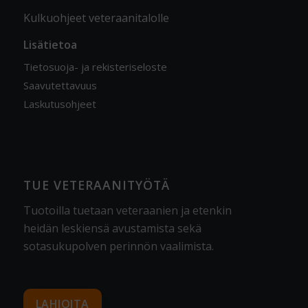
Kulkuohjeet veteraanitalolle
Lisätietoa
Tietosuoja- ja rekisteriseloste
Saavutettavuus
Laskutusohjeet
TUE VETERAANITYÖTÄ
Tuotoilla tuetaan veteraanien ja etenkin
heidän leskiensä avustamista sekä
sotasukupolven perinnön vaalimista
.
LAHJOITA