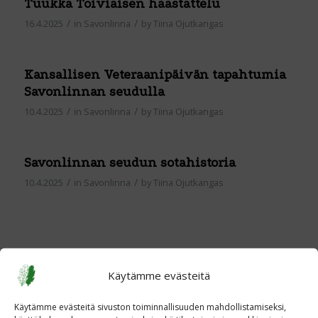
Tuukka Toiviaisen haastattelu
/
/
16.4.2025
in
Savonlinna
by
Tiina Ojutkangas
Kansallisen Veteraanipäivän tapahtumia
Savonlinnan seudulla
/
/
10.4.2025
in
Savonlinna
by
Tiina Ojutkangas
Savonlinnan seudun sotahistoria
/
/
10.4.2025
in
Savonlinna
by
Tiina Ojutkangas
Käytämme evästeitä
Käytämme evästeitä sivuston toiminnallisuuden mahdollistamiseksi,