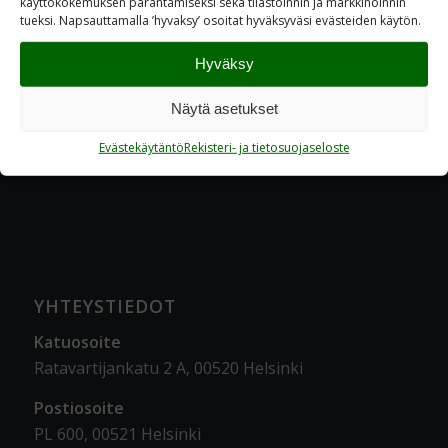
käyttökokemuksen parantamiseksi sekä tilastoinnin ja markkinoinnin
tueksi. Napsauttamalla ’hyvaksy’ osoitat hyväksyväsi evästeiden käytön.
Hyväksy
Näytä asetukset
Evästekäytäntö
Rekisteri- ja tietosuojaseloste
YHTEYSTIEDOT
Katuosoite
Ratavartijankatu 2 A, 00520 Helsinki
Postiosoite
PL 600, 00521 Helsinki