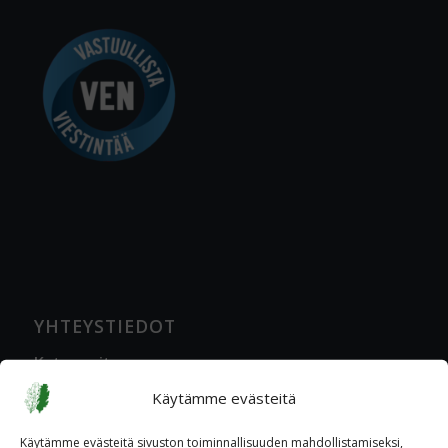
YHTEYSTIEDOT
Katuosoite
Ratavartijankatu 2 A, 00520 Helsinki
Käytämme evästeitä
Postiosoite
Käytämme evästeitä sivuston toiminnallisuuden mahdollistamiseksi,