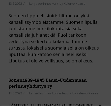
/
/
13.5.2022
in
Lohja perinnesivu
by
Kalervo Kaarre
Suomen lippu eli siniristilippu on yksi
kansallissymboleistamme. Suomen lipulla
juhlistamme henkilökohtaisia sekä
kansallisia juhlahetkiä. Puolitankoon
vedettynä se kertoo kokemastamme
surusta. Jokaisella suomalaisella on oikeus
liputtaa, kun katsoo sen aiheelliseksi.
Liputus ei ole velvollisuus, se on oikeus.
Sotien1939-1945 Länsi-Uudenmaan
perinneyhdistys ry
/
/
11.5.2022
in
Länsi-Uusimaa, Lohjantesti
by
Kalervo Kaarre
LÄNTISEN UUDENMAAN MUISTOMERKKI- JA