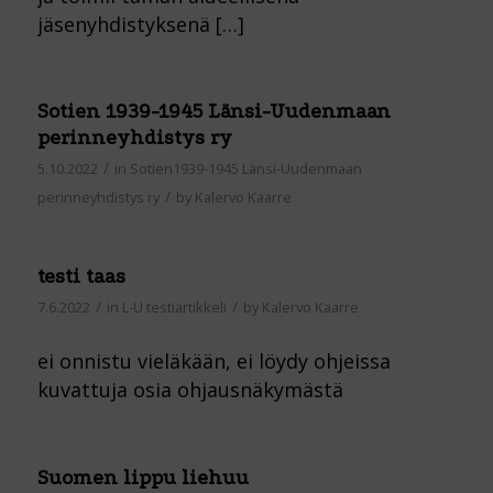
jäsenyhdistyksenä […]
Sotien 1939-1945 Länsi-Uudenmaan
perinneyhdistys ry
/
5.10.2022
in
Sotien1939-1945 Länsi-Uudenmaan
/
perinneyhdistys ry
by
Kalervo Kaarre
testi taas
/
/
7.6.2022
in
L-U testiartikkeli
by
Kalervo Kaarre
ei onnistu vieläkään, ei löydy ohjeissa
kuvattuja osia ohjausnäkymästä
Suomen lippu liehuu