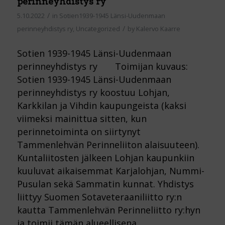
perinneyhdistys ry
/
5.10.2022
in
Sotien1939-1945 Länsi-Uudenmaan
/
perinneyhdistys ry
,
Uncategorized
by
Kalervo Kaarre
Sotien 1939-1945 Länsi-Uudenmaan
perinneyhdistys ry Toimijan kuvaus:
Sotien 1939-1945 Länsi-Uudenmaan
perinneyhdistys ry koostuu Lohjan,
Karkkilan ja Vihdin kaupungeista (kaksi
viimeksi mainittua sitten, kun
perinnetoiminta on siirtynyt
Tammenlehvän Perinneliiton alaisuuteen).
Kuntaliitosten jälkeen Lohjan kaupunkiin
kuuluvat aikaisemmat Karjalohjan, Nummi-
Pusulan sekä Sammatin kunnat. Yhdistys
liittyy Suomen Sotaveteraaniliitto ry:n
kautta Tammenlehvän Perinneliitto ry:hyn
ja toimii tämän alueellisena