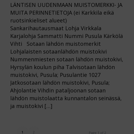
LÄNTISEN UUDENMAAN MUISTOMERKKI- JA
MUITA PERINNETIETOJA (ei Karkkila eikä
ruotsinkieliset alueet)
Sankarihautausmaat Lohja Virkkala
Karjalohja Sammatti Nummi Pusula Kärkölä
Vihti Sotaan lähdön muistomerkit
Lohjalaisten sotaanlähdön muistokivi
Nummenmiesten sotaan lähdön muistokivi,
Hyrsylän koulun piha Talvisotaan lähdön
muistokivi, Pusula; Pusulantie 1027
Jatkosotaan lähdön muistokivi, Pusula;
Ahjolantie Vihdin pataljoonan sotaan
lähdön muistolaatta kunnantalon seinässä,
ja muistokivi […]
1
2
Page 1 of 2