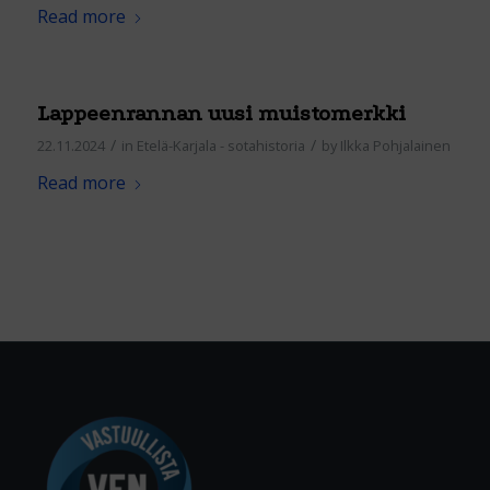
Read more
Lappeenrannan uusi muistomerkki
/
/
22.11.2024
in
Etelä-Karjala - sotahistoria
by
Ilkka Pohjalainen
Read more