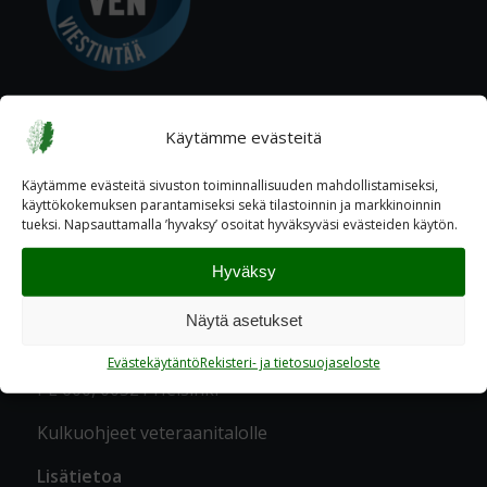
Käytämme evästeitä
Käytämme evästeitä sivuston toiminnallisuuden mahdollistamiseksi,
käyttökokemuksen parantamiseksi sekä tilastoinnin ja markkinoinnin
tueksi. Napsauttamalla ’hyvaksy’ osoitat hyväksyväsi evästeiden käytön.
YHTEYSTIEDOT
Hyväksy
Katuosoite
Ratavartijankatu 2 A, 00520 Helsinki
Näytä asetukset
Postiosoite
Evästekäytäntö
Rekisteri- ja tietosuojaseloste
PL 600, 00521 Helsinki
Kulkuohjeet veteraanitalolle
Lisätietoa