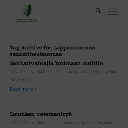
Tag Archive for:
Lappeenrannan
sankarihautausmaa
Sankarivainajia kotimaan multiin
/
/
28.6.2025
in
Etelä-Karjala
,
Etelä-Karjala - sotahistoria
by
Ilkka
Pohjalainen
Read more
Luumäen veteraanityö
/
/
18.2.2025
in
Etelä-Karjala - sotahistoria
by
Ilkka Pohjalainen