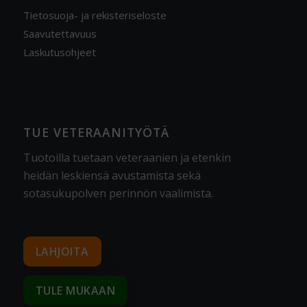
Tietosuoja- ja rekisteriseloste
Saavutettavuus
Laskutusohjeet
TUE VETERAANITYÖTÄ
Tuotoilla tuetaan veteraanien ja etenkin
heidän leskiensä avustamista sekä
sotasukupolven perinnön vaalimista
.
LAHJOITA
TULE MUKAAN